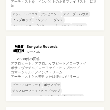
アーティストを「インパクトのあるプレイリスト」に追
加
アシッド・ハウス
アンビエント
ディープ・ハウス
ヒップホップ
インディー・ダンス
メロディック・プログレッシブ・ハウス
ミニマル
オルガニック・ハウス／ダウンテンポ
Sungate Records
レーベル
>1300件の回答
アフロビート／アフロポップ
ビート／ローファイ
ボサノヴァ
チル／ローファイ・ヒップホップ
コマーシャル／メインストリーム
アーティストとの契約または楽曲のリリース
ビート／ローファイ
ボサノヴァ
チル／ローファイ・ヒップホップ
コマーシャル／メインストリーム
ダンスホール
ダンス・ポップ
ヒップホップ
ポップ・ソウル