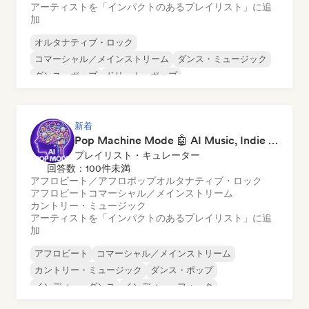
アーティストを「インパクトのあるプレイリスト」に追
加
オルタナティブ・ロック
コマーシャル／メインストリーム
ダンス・ミュージック
ダンス・ポップ
ドリーム・ポップ
エレクトロニック・ロック
フューチャー・ハウス
ガレージ・ロック
新着
Pop Machine Mode 🤖 AI Music, Indie Pop & Dream Pop
プレイリスト・キュレーター
回答数：100件未満
アフロビート／アフロポップ
オルタナティブ・ロック
アフロビート
コマーシャル／メインストリーム
カントリー・ミュージック
アーティストを「インパクトのあるプレイリスト」に追
加
アフロビート
コマーシャル／メインストリーム
カントリー・ミュージック
ダンス・ポップ
インディー・ダンス
インディー・フォーク
インディー・ポップ
ワールド・ポップ