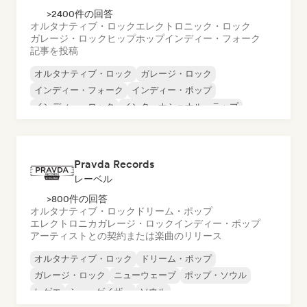
>2400件の回答
オルタナティブ・ロック
エレクトロニック・ロック
ガレージ・ロック
ヒップホップ
インディー・フォーク
記事を投稿
オルタナティブ・ロック
ガレージ・ロック
インディー・フォーク
インディー・ポップ
インディー・ロック
インターナショナル・ラップ
メタル／ヘヴィメタル
ポップ・ロック
Pravda Records
レーベル
>800件の回答
オルタナティブ・ロック
ドリーム・ポップ
エレクトロニカ
ガレージ・ロック
インディー・ポップ
アーティストとの契約または楽曲のリリース
オルタナティブ・ロック
ドリーム・ポップ
ガレージ・ロック
ニューウェーブ
ポップ・ソウル
レゲエ
シューゲイザー
ソウル