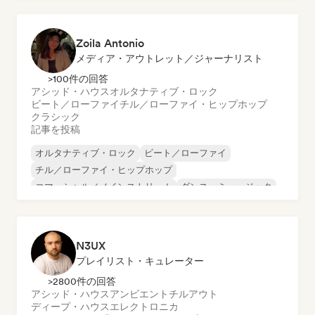
Zoila Antonio
メディア・アウトレット／ジャーナリスト
>100件の回答
アシッド・ハウス
オルタナティブ・ロック
ビート／ローファイ
チル／ローファイ・ヒップホップ
クラシック
記事を投稿
オルタナティブ・ロック
ビート／ローファイ
チル／ローファイ・ヒップホップ
コマーシャル／メインストリーム
ダンス・ミュージック
ディスコ
ドリーム・ポップ
ヒップホップ
N3UX
プレイリスト・キュレーター
>2800件の回答
アシッド・ハウス
アンビエント
チルアウト
ディープ・ハウス
エレクトロニカ