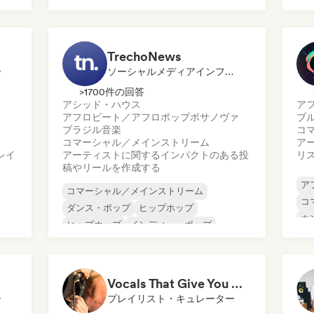
ワ
ローファイ・ベッドルーム
ファンク
サイケ・トランス
TrechoNews
ー
ソーシャルメディアインフルエンサー
>1700件の回答
アシッド・ハウス
ア
アフロビート／アフロポップ
ボサノヴァ
ブ
ブラジル音楽
コ
コマーシャル／メインストリーム
ア
レイ
アーティストに関するインパクトのある投
リ
稿やリールを作成する
ア
コマーシャル／メインストリーム
コ
ダンス・ポップ
ヒップホップ
カ
ヒップホップ
インディー・ポップ
ダ
ワールド・ポップ
ラテン・ポップ
イ
ポップ・ロック
イ
Vocals That Give You Chills
ー
プレイリスト・キュレーター