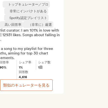
トップキュレーター／プロ
非常にインパクトがある
Spotify認定プレイリスト
高い回答率
（非常に）厳選
list curator: I am 101% in love with 
| 12931 likes. Songs about falling in 


a song to my playlist for three 
hs, aiming for top 30 chart 
cements.
回答率
シェア率
シェア数
90%
1%
1日
回答数
4,616
類似のキュレーターを見る