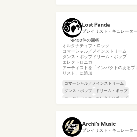
ポップ・ロック
ポップ・ソウル
英語ラップ
Lost Panda
プレイリスト・キュレータ
>9400件の回答
オルタナティブ・ロック
コマーシャル／メインストリーム
ダンス・ポップ
ドリーム・ポップ
エレクトロニカ
アーティストを「インパクトのあるプ
リスト」に追加
コマーシャル／メインストリーム
ダンス・ポップ
ドリーム・ポップ
エレクトロニカ
エレクトロポップ
インディー・ポップ
R&B
シンガーソングライター
Archi's Music
プレイリスト・キュレータ