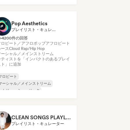
ールド・ポップ
Pop Aesthetics
プレイリスト・キュレーター
>4200件の回答
フロビート／アフロポップ
アフロビート
ルース
Cloud Rap/Hip Hop
マーシャル／メインストリーム
ーティストを「インパクトのあるプレイ
スト」に追加
フロビート
マーシャル／メインストリーム
ントリー・ミュージック
ンス・ポップ
ゴスペル
ンディー・フォーク
ンディー・ポップ
ワールド・ポップ
CLEAN SONGS PLAYLIST
プレイリスト・キュレーター