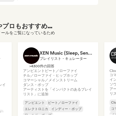
プロもおすすめ...
ouのプロフィールをご覧になっているため
XEN Music (Sleep, Sensual, Pop Playlists)
ー
プレイリスト・キュレーター
>4300件の回答
アンビエント
ビート／ローファイ
Clo
コ
チル／ローファイ・ヒップホップ
イ
コマーシャル／メインストリーム
ソ
レイ
ダンス・ポップ
ア
アーティストを「インパクトのあるプレイ
リ
リスト」に追加
Cl
アンビエント
ビート／ローファイ
コ
エレクトロニカ
インディー・ポップ
ル
イ
ワールド・ポップ