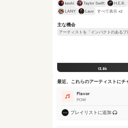
keshi
Taylor Swift
H.E.R.
LANY
Lauv
すべて表示 +2
主な機会
アーティストを「インパクトのあるプ
13.8k
最近、これらのアーティストにチ
Flavor
POW
プレイリストに追加