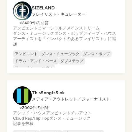
SIZELAND
プレイリスト・キュレーター
>2400件の回答
アンビエント
コマーシャル／メインストリーム
ダンス・ミュージック
ダンス・ポップ
ディープ・ハウス
アーティストを「インパクトのあるプレイリスト」に追
加
アンビエント
ダンス・ミュージック
ダンス・ポップ
ドラム・アンド・ベース
ダブステップ
フューチャー・ハウス
メロディック・プログレッシブ・ハウス
テックハウス
ThisSongIsSick
メディア・アウトレット／ジャーナリスト
>3000件の回答
アシッド・ハウス
アンビエント
チルアウト
Cloud Rap/Hip Hop
ダンス・ミュージック
記事を投稿