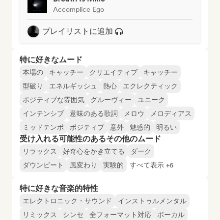
Accomplice Ego
プレイリストに追加
特に好きなムード
本場の
キャッチー
クリエイティブ
キャッチー
型破り
エネルギッシュ
熱心
エクレクティック
ポジティブな雰囲気
グルーヴィー
ユニーク
インテンシブ
意味のある歌詞
メロウ
メロディアス
ミッドテンポ
ポジティブ
意外
魅惑的
明るい
受け入れる可能性のあるその他のムード
リラックス
好奇心をかき立てる
ダーク
ダウンビート
風変わり
実験的
すべて表示 +6
特に好きな音楽的特性
エレクトロニック・サウンド
インストゥルメンタル
リミックス
シンセ
全フォーマット対応
ボーカル