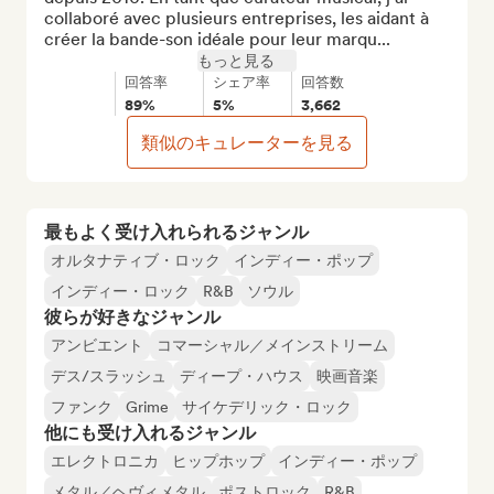
collaboré avec plusieurs entreprises, les aidant à 
créer la bande-son idéale pour leur marqu...
もっと見る
回答率
シェア率
回答数
89%
5%
3,662
類似のキュレーターを見る
最もよく受け入れられるジャンル
オルタナティブ・ロック
インディー・ポップ
インディー・ロック
R&B
ソウル
彼らが好きなジャンル
アンビエント
コマーシャル／メインストリーム
デス/スラッシュ
ディープ・ハウス
映画音楽
ファンク
Grime
サイケデリック・ロック
他にも受け入れるジャンル
エレクトロニカ
ヒップホップ
インディー・ポップ
メタル／ヘヴィメタル
ポストロック
R&B