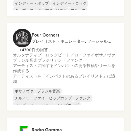
インディー・ポップ
インディー・ロック
ポップ・ロック
R&B
ソウル
ブルース
Four Corners
プレイリスト・キュレーター, ソーシャルメディアインフルエンサー
>4700件の回答
オルタナティブ・ロック
ビート／ローファイ
ボサノヴァ
ブラジル音楽
ブラジリアン・ファンク
アーティストに関するインパクトのある投稿やリールを
作成する
アーティストを「インパクトのあるプレイリスト」に追
加
ボサノヴァ
ブラジル音楽
チル／ローファイ・ヒップホップ
ファンク
ジャズ・フュージョン
ヒップホップ
インディー・フォーク
インディー・ロック
Radio Gamma