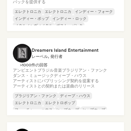
バックを提供する
エレクトロニカ
エレクトロニカ
インディー・フォーク
インディー・ポップ
インディー・ロック
メタル／ヘヴィメタル
ポスト・パンク
ロック・アンド・ロール／クラシック・ロック
Dreamers Island Entertainment
レーベル, 発行者
>1000件の回答
アンビエント
ブラジル音楽
ブラジリアン・ファンク
ダンス・ミュージック
ディープ・ハウス
アーティストにパブリッシング契約を提案する
アーティストとの契約または楽曲のリリース
ブラジリアン・ファンク
ディープ・ハウス
エレクトロニカ
エレクトロポップ
フューチャー・ハウス
ヒップホップ
ヒップホップ
テックハウス