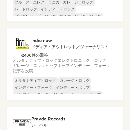
ブルース
エレクトロニカ
ガレージ・ロック
ハードロック
インディー・ロック
プログレッシブ・ロック
サイケデリック・ロック
ロック・アンド・ロール／クラシック・ロック
indie now
メディア・アウトレット／ジャーナリスト
>2400件の回答
オルタナティブ・ロック
エレクトロニック・ロック
ガレージ・ロック
ヒップホップ
インディー・フォーク
記事を投稿
オルタナティブ・ロック
ガレージ・ロック
インディー・フォーク
インディー・ポップ
インディー・ロック
インターナショナル・ラップ
メタル／ヘヴィメタル
ポップ・ロック
Pravda Records
レーベル