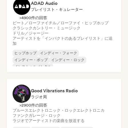
ADAD Audio
プレイリスト・キュレーター
>4900件の回答
ビート／ローファイ
チル／ローファイ・ヒップホップ
クラシック
カントリー・ミュージック
ドリル／ジャージー
アーティストを「インパクトのあるプレイリスト」に追
加
ヒップホップ
インディー・フォーク
インディー・ポップ
インディー・ロック
インストゥルメンタル
インストゥルメンタル・ヒップホップ
インターナショナル・ラップ
英語ラップ
Good Vibrations Radio
ラジオ局
>2900件の回答
ブルース
エレクトロニック・ロック
エレクトロニカ
ファンク
ガレージ・ロック
ラジオでアーティストの楽曲を放送する