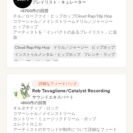
プレイリスト・キュレーター
>5700件の回答
チル／ローファイ・ヒップホップ
Cloud Rap/Hip Hop
コマーシャル／メインストリーム
ドリル／ジャージー
ヒップホップ
アーティストを「インパクトのあるプレイリスト」に追
加
Cloud Rap/Hip Hop
ドリル／ジャージー
ヒップホップ
インストゥルメンタル・ヒップホップ
フレンチ・ラップ
Trap
アーバン・ポップ
チル／ローファイ・ヒップホップ
詳細なフィードバック
Rob Tavaglione/Catalyst Recording
サウンドエキスパート
>800件の回答
オルタナティブ・ロック
コマーシャル／メインストリーム
カントリー・ミュージック
ドリーム・ポップ
エレクトロニカ
アーティストのサウンドや制作について詳細なフィード