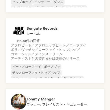
ヒップホップ
インディー・ダンス
メロディック・プログレッシブ・ハウス
ミニマル
オルガニック・ハウス／ダウンテンポ
Sungate Records
レーベル
>1300件の回答
アフロビート／アフロポップ
ビート／ローファイ
ボサノヴァ
チル／ローファイ・ヒップホップ
コマーシャル／メインストリーム
アーティストとの契約または楽曲のリリース
ビート／ローファイ
ボサノヴァ
チル／ローファイ・ヒップホップ
コマーシャル／メインストリーム
ダンスホール
ダンス・ポップ
ヒップホップ
ポップ・ソウル
Tommy Menger
ブッカー, プレイリスト・キュレーター