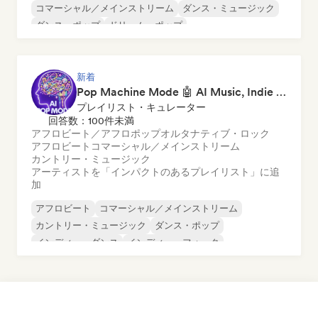
コマーシャル／メインストリーム
ダンス・ミュージック
ダンス・ポップ
ドリーム・ポップ
エレクトロニック・ロック
フューチャー・ハウス
ガレージ・ロック
新着
Pop Machine Mode 🤖 AI Music, Indie Pop & Dream Pop
プレイリスト・キュレーター
回答数：100件未満
アフロビート／アフロポップ
オルタナティブ・ロック
アフロビート
コマーシャル／メインストリーム
カントリー・ミュージック
アーティストを「インパクトのあるプレイリスト」に追
加
アフロビート
コマーシャル／メインストリーム
カントリー・ミュージック
ダンス・ポップ
インディー・ダンス
インディー・フォーク
インディー・ポップ
ワールド・ポップ