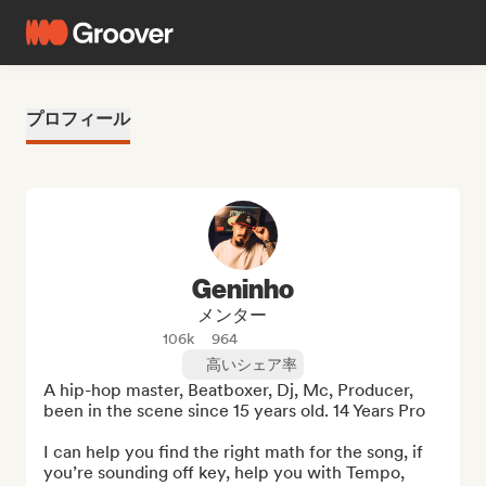
プロフィール
Geninho
メンター
106k
964
高いシェア率
A hip-hop master, Beatboxer, Dj, Mc, Producer, 
been in the scene since 15 years old. 14 Years Pro

I can help you find the right math for the song, if 
you’re sounding off key, help you with Tempo, 