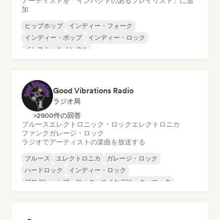
アーティストを「インパクトのあるプレイリスト」に追
加
ヒップホップ
インディー・フォーク
インディー・ポップ
インディー・ロック
インストゥルメンタル
インストゥルメンタル・ヒップホップ
インターナショナル・ラップ
英語ラップ
Good Vibrations Radio
ラジオ局
>2900件の回答
ブルース
エレクトロニック・ロック
エレクトロニカ
ファンク
ガレージ・ロック
ラジオでアーティストの楽曲を放送する
ブルース
エレクトロニカ
ガレージ・ロック
ハードロック
インディー・ロック
プログレッシブ・ロック
サイケデリック・ロック
ロック・アンド・ロール／クラシック・ロック