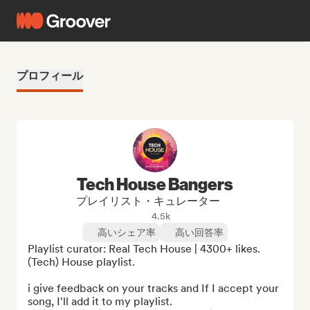
プロフィール
Tech House Bangers
プレイリスト・キュレーター
4.5k
高いシェア率
高い回答率
Playlist curator: Real Tech House | 4300+ likes.

(Tech) House playlist.

i give feedback on your tracks and If I accept your 
song, I'll add it to my playlist.