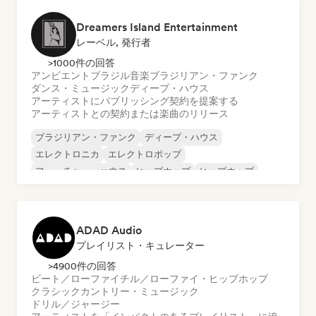
Dreamers Island Entertainment
レーベル, 発行者
>1000件の回答
アンビエント
ブラジル音楽
ブラジリアン・ファンク
ダンス・ミュージック
ディープ・ハウス
アーティストにパブリッシング契約を提案する
アーティストとの契約または楽曲のリリース
ブラジリアン・ファンク
ディープ・ハウス
エレクトロニカ
エレクトロポップ
フューチャー・ハウス
ヒップホップ
ヒップホップ
テックハウス
ADAD Audio
プレイリスト・キュレーター
>4900件の回答
ビート／ローファイ
チル／ローファイ・ヒップホップ
クラシック
カントリー・ミュージック
ドリル／ジャージー