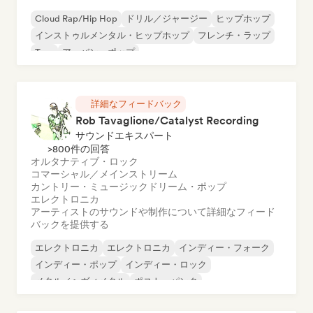
Cloud Rap/Hip Hop
ドリル／ジャージー
ヒップホップ
インストゥルメンタル・ヒップホップ
フレンチ・ラップ
Trap
アーバン・ポップ
チル／ローファイ・ヒップホップ
詳細なフィードバック
Rob Tavaglione/Catalyst Recording
サウンドエキスパート
>800件の回答
オルタナティブ・ロック
コマーシャル／メインストリーム
カントリー・ミュージック
ドリーム・ポップ
エレクトロニカ
アーティストのサウンドや制作について詳細なフィード
バックを提供する
エレクトロニカ
エレクトロニカ
インディー・フォーク
インディー・ポップ
インディー・ロック
メタル／ヘヴィメタル
ポスト・パンク
ロック・アンド・ロール／クラシック・ロック