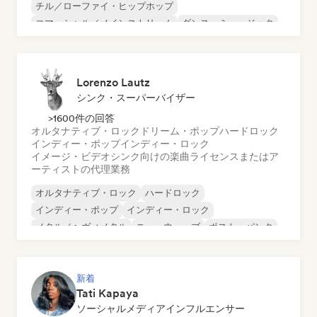
チル／ローファイ・ヒップホップ
コマーシャル／メインストリーム
ダンス・ミュージック
ディスコ
ドリーム・ポップ
ヒップホップ
Lorenzo Lautz
シンク・スーパーバイザー
>1600件の回答
オルタナティブ・ロック
ドリーム・ポップ
ハードロック
インディー・ポップ
インディー・ロック
イメージ・ビデオシンク向けの楽曲ライセンスまたはア
ーティストの代理業務
オルタナティブ・ロック
ハードロック
インディー・ポップ
インディー・ロック
メタル／ヘヴィメタル
ニューウェーブ
ポスト・パンク
サイケデリック・ロック
新着
Tati Kapaya
ソーシャルメディアインフルエンサー