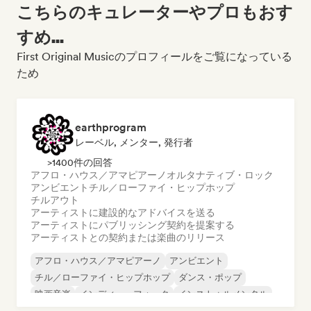
こちらのキュレーターやプロもおす
すめ...
First Original Musicのプロフィールをご覧になっている
ため
earthprogram
レーベル, メンター, 発行者
>1400件の回答
アフロ・ハウス／アマピアーノ
オルタナティブ・ロック
アンビエント
チル／ローファイ・ヒップホップ
チルアウト
アーティストに建設的なアドバイスを送る
アーティストにパブリッシング契約を提案する
アーティストとの契約または楽曲のリリース
アフロ・ハウス／アマピアーノ
アンビエント
チル／ローファイ・ヒップホップ
ダンス・ポップ
映画音楽
インディー・フォーク
インストゥルメンタル
インストゥルメンタル・ヒップホップ