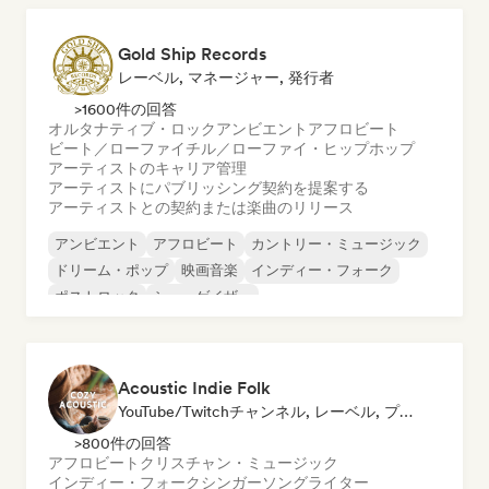
Gold Ship Records
レーベル, マネージャー, 発行者
>1600件の回答
オルタナティブ・ロック
アンビエント
アフロビート
ビート／ローファイ
チル／ローファイ・ヒップホップ
アーティストのキャリア管理
アーティストにパブリッシング契約を提案する
アーティストとの契約または楽曲のリリース
アンビエント
アフロビート
カントリー・ミュージック
ドリーム・ポップ
映画音楽
インディー・フォーク
ポストロック
シューゲイザー
Acoustic Indie Folk
YouTube/Twitchチャンネル, レーベル, プレイリスト・キュレーター
>800件の回答
アフロビート
クリスチャン・ミュージック
インディー・フォーク
シンガーソングライター