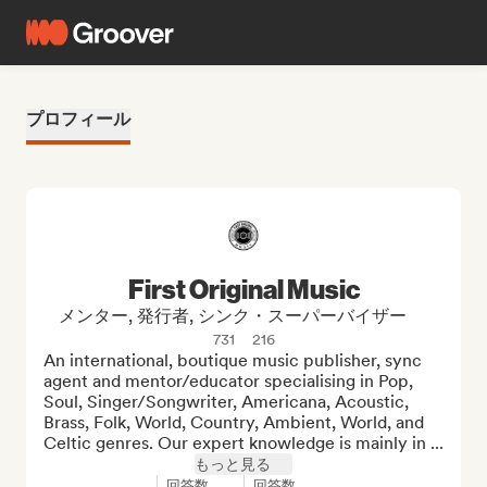
プロフィール
First Original Music
メンター, 発行者, シンク・スーパーバイザー
731
216
An international, boutique music publisher, sync 
agent and mentor/educator specialising in Pop, 
Soul, Singer/Songwriter, Americana, Acoustic, 
Brass, Folk, World, Country, Ambient, World, and 
Celtic genres. Our expert knowledge is mainly in ...
もっと見る
回答数
回答数