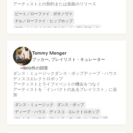
アーティストとの契約または楽曲のリリース
ビート／ローファイ
ボサノヴァ
チル／ローファイ・ヒップホップ
コマーシャル／メインストリーム
ダンスホール
ダンス・ポップ
ヒップホップ
ポップ・ソウル
Tommy Menger
ブッカー, プレイリスト・キュレーター
>1800件の回答
ダンス・ミュージック
ダンス・ポップ
ディープ・ハウス
ディスコ
エレクトロポップ
アーティストとライブイベントの機会をつなぐ
アーティストを「インパクトのあるプレイリスト」に追
加
ダンス・ミュージック
ダンス・ポップ
ディープ・ハウス
ディスコ
エレクトロポップ
フレンチ・ハウス
フレンチ・ポップ
ヒップホップ