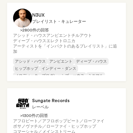
N3UX
プレイリスト・キュレーター
>2800件の回答
アシッド・ハウス
アンビエント
チルアウト
ディープ・ハウス
エレクトロニカ
アーティストを「インパクトのあるプレイリスト」に追
加
アシッド・ハウス
アンビエント
ディープ・ハウス
ヒップホップ
インディー・ダンス
メロディック・プログレッシブ・ハウス
ミニマル
オルガニック・ハウス／ダウンテンポ
Sungate Records
レーベル
>1300件の回答
アフロビート／アフロポップ
ビート／ローファイ
ボサノヴァ
チル／ローファイ・ヒップホップ
コマーシャル／メインストリーム