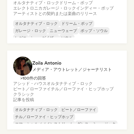
オルタナティブ・ロック
ドリーム・ポップ
エレクトロニカ
ガレージ・ロック
インディー・ポップ
アーティストとの契約または楽曲のリリース
オルタナティブ・ロック
ドリーム・ポップ
ガレージ・ロック
ニューウェーブ
ポップ・ソウル
レゲエ
シューゲイザー
ソウル
Zoila Antonio
メディア・アウトレット／ジャーナリスト
>100件の回答
アシッド・ハウス
オルタナティブ・ロック
ビート／ローファイ
チル／ローファイ・ヒップホップ
クラシック
記事を投稿
オルタナティブ・ロック
ビート／ローファイ
チル／ローファイ・ヒップホップ
コマーシャル／メインストリーム
ダンス・ミュージック
ディスコ
ドリーム・ポップ
ヒップホップ