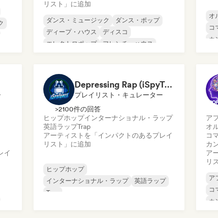
リスト」に追加
オ
ダンス・ミュージック
ダンス・ポップ
ク
コ
ディープ・ハウス
ディスコ
カ
エレクトロポップ
フレンチ・ハウス
ク
フ
フレンチ・ポップ
ヒップホップ
Depressing Rap (iSpyTunes)
ー
プレイリスト・キュレーター
>2100件の回答
ヒップホップ
インターナショナル・ラップ
ア
英語ラップ
Trap
オ
アーティストを「インパクトのあるプレイ
コ
リスト」に追加
カ
レイ
ア
リ
ヒップホップ
ア
インターナショナル・ラップ
英語ラップ
コ
Trap
カ
ダ