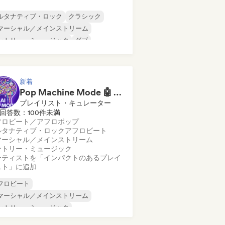
ルタナティブ・ロック
クラシック
マーシャル／メインストリーム
ントリー・ミュージック
ダブ
ァンク
ハードコア
ヒップホップ
新着
Pop Machine Mode 🤖 AI Music, Indie Pop & Dream Pop
プレイリスト・キュレーター
回答数：100件未満
フロビート／アフロポップ
ルタナティブ・ロック
アフロビート
マーシャル／メインストリーム
ントリー・ミュージック
ーティストを「インパクトのあるプレイ
スト」に追加
フロビート
マーシャル／メインストリーム
ントリー・ミュージック
ンス・ポップ
インディー・ダンス