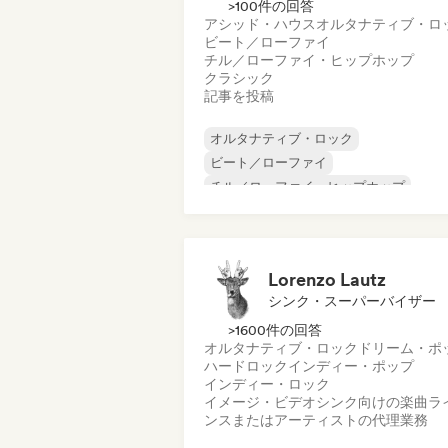
>100件の回答
アシッド・ハウス
オルタナティブ・ロ
ビート／ローファイ
チル／ローファイ・ヒップホップ
クラシック
記事を投稿
オルタナティブ・ロック
ビート／ローファイ
チル／ローファイ・ヒップホップ
コマーシャル／メインストリーム
ダンス・ミュージック
ディスコ
ドリーム・ポップ
ヒップホップ
Lorenzo Lautz
シンク・スーパーバイザー
>1600件の回答
オルタナティブ・ロック
ドリーム・ポ
ハードロック
インディー・ポップ
インディー・ロック
イメージ・ビデオシンク向けの楽曲ラ
ンスまたはアーティストの代理業務