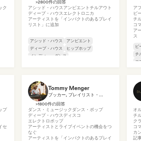
>2800件の回答
ック
アシッド・ハウス
アンビエント
チルアウト
ア
ディープ・ハウス
エレクトロニカ
ビ
アーティストを「インパクトのあるプレイ
チ
リスト」に追加
コ
ア
ス
アシッド・ハウス
アンビエント
ビ
ディープ・ハウス
ヒップホップ
チ
インディー・ダンス
コ
メロディック・プログレッシブ・ハウス
ダ
ミニマル
ヒ
オルガニック・ハウス／ダウンテンポ
Tommy Menger
ブッカー, プレイリスト・キュレーター
>1800件の回答
ップ
ダンス・ミュージック
ダンス・ポップ
オ
ディープ・ハウス
ディスコ
チ
エレクトロポップ
ク
イセ
アーティストとライブイベントの機会をつ
コ
なぐ
カ
アーティストを「インパクトのあるプレイ
記