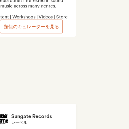
dia outlet interested in sound 
 music across many genres.

ent | Workshops | Videos | Store
類似のキュレーターを見る
Sungate Records
レーベル