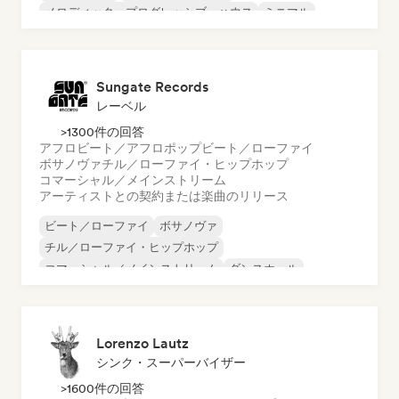
メロディック・プログレッシブ・ハウス
ミニマル
オルガニック・ハウス／ダウンテンポ
Sungate Records
レーベル
>1300件の回答
アフロビート／アフロポップ
ビート／ローファイ
ボサノヴァ
チル／ローファイ・ヒップホップ
コマーシャル／メインストリーム
アーティストとの契約または楽曲のリリース
ビート／ローファイ
ボサノヴァ
チル／ローファイ・ヒップホップ
コマーシャル／メインストリーム
ダンスホール
ダンス・ポップ
ヒップホップ
ポップ・ソウル
Lorenzo Lautz
シンク・スーパーバイザー
>1600件の回答