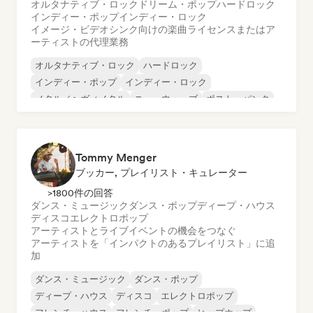
オルタナティブ・ロック
ドリーム・ポップ
ハードロック
インディー・ポップ
インディー・ロック
イメージ・ビデオシンク向けの楽曲ライセンスまたはア
ーティストの代理業務
オルタナティブ・ロック
ハードロック
インディー・ポップ
インディー・ロック
メタル／ヘヴィメタル
ニューウェーブ
ポスト・パンク
サイケデリック・ロック
Tommy Menger
ブッカー, プレイリスト・キュレーター
>1800件の回答
ダンス・ミュージック
ダンス・ポップ
ディープ・ハウス
ディスコ
エレクトロポップ
アーティストとライブイベントの機会をつなぐ
アーティストを「インパクトのあるプレイリスト」に追
加
ダンス・ミュージック
ダンス・ポップ
ディープ・ハウス
ディスコ
エレクトロポップ
フレンチ・ハウス
フレンチ・ポップ
ヒップホップ