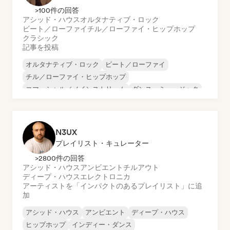
>100件の回答
アシッド・ハウス
オルタナティブ・ロック
ビート／ローファイ
チル／ローファイ・ヒップホップ
クラシック
記事を投稿
オルタナティブ・ロック
ビート／ローファイ
チル／ローファイ・ヒップホップ
コマーシャル／メインストリーム
ダンス・ミュージック
ディスコ
ドリーム・ポップ
ヒップホップ
N3UX
プレイリスト・キュレーター
>2800件の回答
アシッド・ハウス
アンビエント
チルアウト
ディープ・ハウス
エレクトロニカ
アーティストを「インパクトのあるプレイリスト」に追
加
アシッド・ハウス
アンビエント
ディープ・ハウス
ヒップホップ
インディー・ダンス