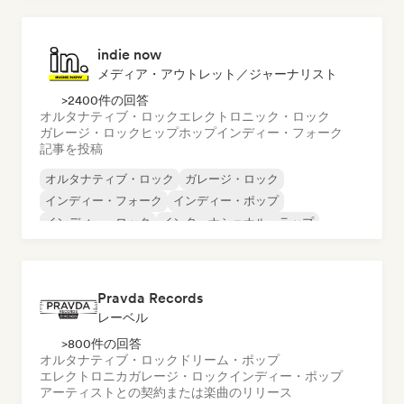
ロック・アンド・ロール／クラシック・ロック
indie now
メディア・アウトレット／ジャーナリスト
>2400件の回答
オルタナティブ・ロック
エレクトロニック・ロック
ガレージ・ロック
ヒップホップ
インディー・フォーク
記事を投稿
オルタナティブ・ロック
ガレージ・ロック
インディー・フォーク
インディー・ポップ
インディー・ロック
インターナショナル・ラップ
メタル／ヘヴィメタル
ポップ・ロック
Pravda Records
レーベル
>800件の回答
オルタナティブ・ロック
ドリーム・ポップ
エレクトロニカ
ガレージ・ロック
インディー・ポップ
アーティストとの契約または楽曲のリリース