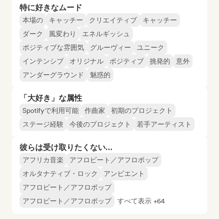
特に好きなムード
本場の
キャッチー
クリエイティブ
キャッチー
ダーク
風変わり
エネルギッシュ
ポジティブな雰囲気
グルーヴィー
ユニーク
インテンシブ
オリジナル
ポジティブ
挑発的
意外
アンダーグラウンド
魅惑的
「大好き」な属性
Spotifyで利用可能
作曲家
初期のプロジェクト
ステージ経験
今後のプロジェクト
若手アーティスト
彼らは受け取りたくない…
アフリカ音楽
アフロビート／アフロポップ
オルタナティブ・ロック
アンビエント
アフロビート／アフロポップ
アフロビート／アフロポップ
すべて表示 +64