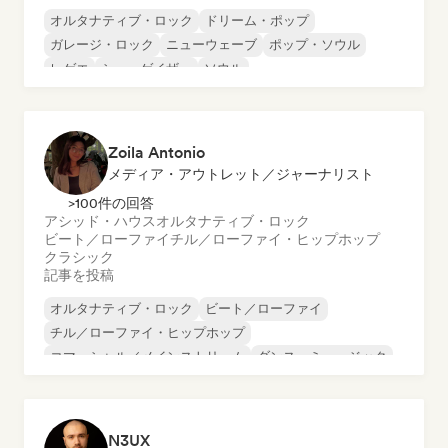
オルタナティブ・ロック
ドリーム・ポップ
ガレージ・ロック
ニューウェーブ
ポップ・ソウル
レゲエ
シューゲイザー
ソウル
Zoila Antonio
メディア・アウトレット／ジャーナリスト
>100件の回答
アシッド・ハウス
オルタナティブ・ロック
ビート／ローファイ
チル／ローファイ・ヒップホップ
クラシック
記事を投稿
オルタナティブ・ロック
ビート／ローファイ
チル／ローファイ・ヒップホップ
コマーシャル／メインストリーム
ダンス・ミュージック
ディスコ
ドリーム・ポップ
ヒップホップ
N3UX