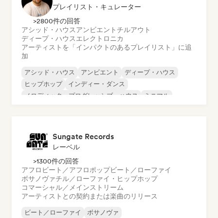
プレイリスト・キュレーター
>2800件の回答
アシッド・ハウス
アンビエント
チルアウト
ディープ・ハウス
エレクトロニカ
アーティストを「インパクトのあるプレイリスト」に追
加
アシッド・ハウス
アンビエント
ディープ・ハウス
ヒップホップ
インディー・ダンス
メロディック・プログレッシブ・ハウス
ミニマル
オルガニック・ハウス／ダウンテンポ
Sungate Records
レーベル
>1300件の回答
アフロビート／アフロポップ
ビート／ローファイ
ボサノヴァ
チル／ローファイ・ヒップホップ
コマーシャル／メインストリーム
アーティストとの契約または楽曲のリリース
ビート／ローファイ
ボサノヴァ