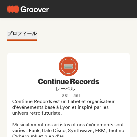
プロフィール
Continue Records
レーベル
881
561
Continue Records est un Label et organisateur 
d'événements basé à Lyon et inspiré par les 
univers retro futuriste.

Musicalement nos artistes et nos évènements sont 
variés : Funk, Italo Disco, Synthwave, EBM, Techno 
Cyberpunk et bien d'au...