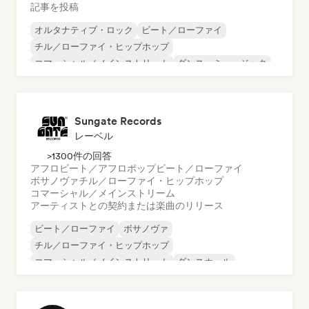
記事を投稿
オルタナティブ・ロック
ビート／ローファイ
チル／ローファイ・ヒップホップ
コマーシャル／メインストリーム
ダンス・ミュージック
ディスコ
ドリーム・ポップ
ヒップホップ
Sungate Records
レーベル
>1300件の回答
アフロビート／アフロポップ
ビート／ローファイ
ボサノヴァ
チル／ローファイ・ヒップホップ
コマーシャル／メインストリーム
アーティストとの契約または楽曲のリリース
ビート／ローファイ
ボサノヴァ
チル／ローファイ・ヒップホップ
コマーシャル／メインストリーム
ダンスホール
ダンス・ポップ
ヒップホップ
ポップ・ソウル