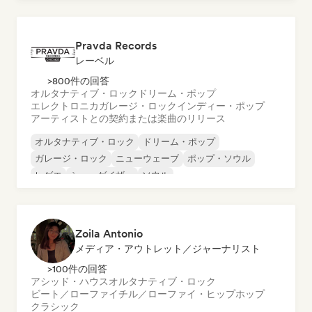
メタル／ヘヴィメタル
ポップ・ロック
Pravda Records
レーベル
>800件の回答
オルタナティブ・ロック
ドリーム・ポップ
エレクトロニカ
ガレージ・ロック
インディー・ポップ
アーティストとの契約または楽曲のリリース
オルタナティブ・ロック
ドリーム・ポップ
ガレージ・ロック
ニューウェーブ
ポップ・ソウル
レゲエ
シューゲイザー
ソウル
Zoila Antonio
メディア・アウトレット／ジャーナリスト
>100件の回答
アシッド・ハウス
オルタナティブ・ロック
ビート／ローファイ
チル／ローファイ・ヒップホップ
クラシック