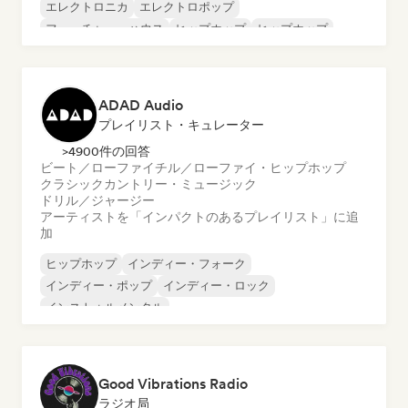
エレクトロニカ
エレクトロポップ
フューチャー・ハウス
ヒップホップ
ヒップホップ
テックハウス
ADAD Audio
プレイリスト・キュレーター
>4900件の回答
ビート／ローファイ
チル／ローファイ・ヒップホップ
クラシック
カントリー・ミュージック
ドリル／ジャージー
アーティストを「インパクトのあるプレイリスト」に追
加
ヒップホップ
インディー・フォーク
インディー・ポップ
インディー・ロック
インストゥルメンタル
インストゥルメンタル・ヒップホップ
インターナショナル・ラップ
英語ラップ
Good Vibrations Radio
ラジオ局