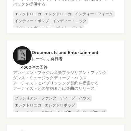
バックを提供する
エレクトロニカ
エレクトロニカ
インディー・フォーク
インディー・ポップ
インディー・ロック
メタル／ヘヴィメタル
ポスト・パンク
ロック・アンド・ロール／クラシック・ロック
Dreamers Island Entertainment
レーベル, 発行者
>1000件の回答
アンビエント
ブラジル音楽
ブラジリアン・ファンク
ダンス・ミュージック
ディープ・ハウス
アーティストにパブリッシング契約を提案する
アーティストとの契約または楽曲のリリース
ブラジリアン・ファンク
ディープ・ハウス
エレクトロニカ
エレクトロポップ
フューチャー・ハウス
ヒップホップ
ヒップホップ
テックハウス