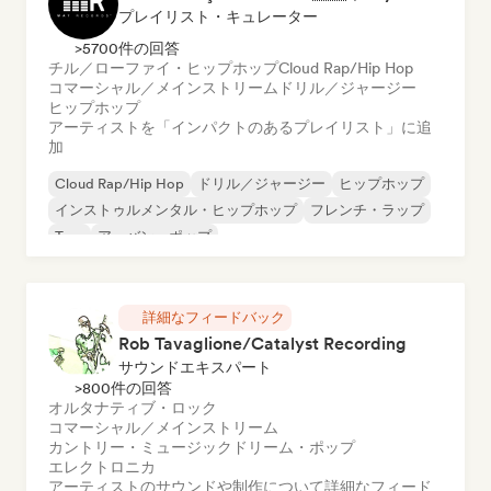
プレイリスト・キュレーター
>5700件の回答
チル／ローファイ・ヒップホップ
Cloud Rap/Hip Hop
コマーシャル／メインストリーム
ドリル／ジャージー
ヒップホップ
アーティストを「インパクトのあるプレイリスト」に追
加
Cloud Rap/Hip Hop
ドリル／ジャージー
ヒップホップ
インストゥルメンタル・ヒップホップ
フレンチ・ラップ
Trap
アーバン・ポップ
チル／ローファイ・ヒップホップ
詳細なフィードバック
Rob Tavaglione/Catalyst Recording
サウンドエキスパート
>800件の回答
オルタナティブ・ロック
コマーシャル／メインストリーム
カントリー・ミュージック
ドリーム・ポップ
エレクトロニカ
アーティストのサウンドや制作について詳細なフィード