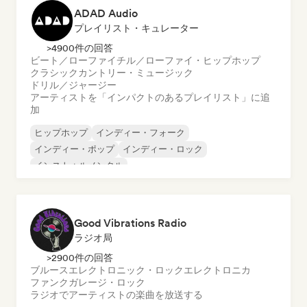
ADAD Audio
プレイリスト・キュレーター
>4900件の回答
ビート／ローファイ
チル／ローファイ・ヒップホップ
クラシック
カントリー・ミュージック
ドリル／ジャージー
アーティストを「インパクトのあるプレイリスト」に追
加
ヒップホップ
インディー・フォーク
インディー・ポップ
インディー・ロック
インストゥルメンタル
インストゥルメンタル・ヒップホップ
インターナショナル・ラップ
英語ラップ
Good Vibrations Radio
ラジオ局
>2900件の回答
ブルース
エレクトロニック・ロック
エレクトロニカ
ファンク
ガレージ・ロック
ラジオでアーティストの楽曲を放送する