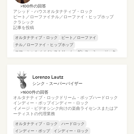
>100件の回答
アシッド・ハウス
オルタナティブ・ロック
ビート／ローファイ
チル／ローファイ・ヒップホップ
クラシック
記事を投稿
オルタナティブ・ロック
ビート／ローファイ
チル／ローファイ・ヒップホップ
コマーシャル／メインストリーム
ダンス・ミュージック
ディスコ
ドリーム・ポップ
ヒップホップ
Lorenzo Lautz
シンク・スーパーバイザー
>1600件の回答
オルタナティブ・ロック
ドリーム・ポップ
ハードロック
インディー・ポップ
インディー・ロック
イメージ・ビデオシンク向けの楽曲ライセンスまたはア
ーティストの代理業務
オルタナティブ・ロック
ハードロック
インディー・ポップ
インディー・ロック