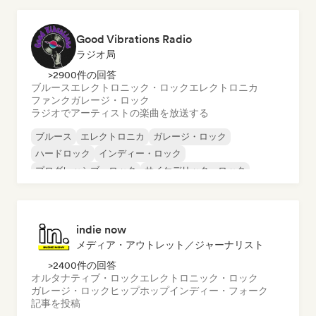
インターナショナル・ラップ
英語ラップ
Good Vibrations Radio
ラジオ局
>2900件の回答
ブルース
エレクトロニック・ロック
エレクトロニカ
ファンク
ガレージ・ロック
ラジオでアーティストの楽曲を放送する
ブルース
エレクトロニカ
ガレージ・ロック
ハードロック
インディー・ロック
プログレッシブ・ロック
サイケデリック・ロック
ロック・アンド・ロール／クラシック・ロック
indie now
メディア・アウトレット／ジャーナリスト
>2400件の回答
オルタナティブ・ロック
エレクトロニック・ロック
ガレージ・ロック
ヒップホップ
インディー・フォーク
記事を投稿