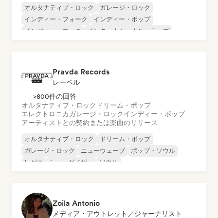
オルタナティブ・ロック
ガレージ・ロック
インディー・フォーク
インディー・ポップ
インディー・ロック
インターナショナル・ラップ
メタル／ヘヴィメタル
ポップ・ロック
Pravda Records
レーベル
>800件の回答
オルタナティブ・ロック
ドリーム・ポップ
エレクトロニカ
ガレージ・ロック
インディー・ポップ
アーティストとの契約または楽曲のリリース
オルタナティブ・ロック
ドリーム・ポップ
ガレージ・ロック
ニューウェーブ
ポップ・ソウル
レゲエ
シューゲイザー
ソウル
Zoila Antonio
メディア・アウトレット／ジャーナリスト