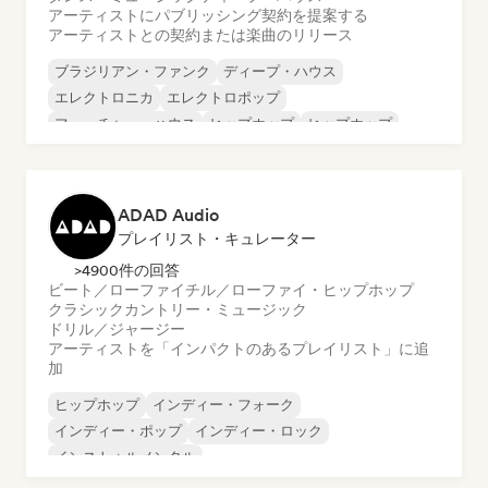
アーティストにパブリッシング契約を提案する
アーティストとの契約または楽曲のリリース
ブラジリアン・ファンク
ディープ・ハウス
エレクトロニカ
エレクトロポップ
フューチャー・ハウス
ヒップホップ
ヒップホップ
テックハウス
ADAD Audio
プレイリスト・キュレーター
>4900件の回答
ビート／ローファイ
チル／ローファイ・ヒップホップ
クラシック
カントリー・ミュージック
ドリル／ジャージー
アーティストを「インパクトのあるプレイリスト」に追
加
ヒップホップ
インディー・フォーク
インディー・ポップ
インディー・ロック
インストゥルメンタル
インストゥルメンタル・ヒップホップ