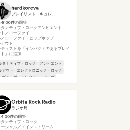
hardkoreva
プレイリスト・キュレーター
>5100件の回答
ルタナティブ・ロック
アンビエント
ート／ローファイ
ル／ローファイ・ヒップホップ
ルアウト
ーティストを「インパクトのあるプレイ
スト」に追加
ルタナティブ・ロック
アンビエント
ルアウト
エレクトロニック・ロック
ップホップ
インディー・ポップ
ンディー・ロック
ーファイ・ベッドルーム
Orbita Rock Radio
ラジオ局
>1100件の回答
ルタナティブ・ロック
マーシャル／メインストリーム