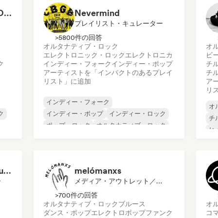
PARTAGE TON SON OFFICIEL
Nevermind
プレイリスト・キュレーター
>5800件の回答
オルタナティブ・ロック
オ
エレクトロニック・ロック
エレクトロニカ
ビ
ク
インディー・フォーク
インディー・ポップ
チ
アーティストを「インパクトのあるプレイ
チ
リスト」に追加
ア
リ
インディー・フォーク
オ
ク
インディー・ポップ
インディー・ロック
チ
ポップ・ロック
オルタナティブ・ロック
ヒ
エレクトロニック・ロック
イ
エレクトロニカ
プログレッシブ・ポップ
ロ
Mike (Chillout vibe music)
melómanxs
ー
メディア・アウトレット／ジャーナリスト
>700件の回答
オルタナティブ・ロック
ブルース
オ
ダンス・ポップ
エレクトロポップ
ファンク
コ