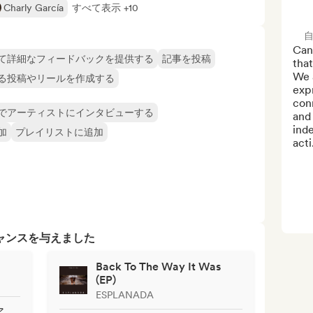
Charly García
すべて表示 +10
Cana
て詳細なフィードバックを提供する
記事を投稿
that
We a
る投稿やリールを作成する
expr
conn
でアーティストにインタビューする
and 
ind
加
プレイリストに追加
acti.
ャンスを与えました
Back To The Way It Was
(EP)
ESPLANADA
ア