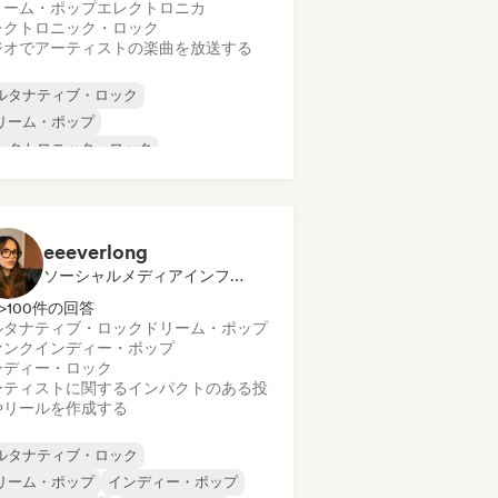
リーム・ポップ
エレクトロニカ
レクトロニック・ロック
ジオでアーティストの楽曲を放送する
ルタナティブ・ロック
リーム・ポップ
レクトロニック・ロック
ンディー・ポップ
インディー・ロック
ューウェーブ
ポップ・ロック
ック・アンド・ロール／クラシック・ロ
eeeverlong
ク
ソーシャルメディアインフルエンサー
>100件の回答
ルタナティブ・ロック
ドリーム・ポップ
ァンク
インディー・ポップ
ンディー・ロック
ーティストに関するインパクトのある投
やリールを作成する
ルタナティブ・ロック
リーム・ポップ
インディー・ポップ