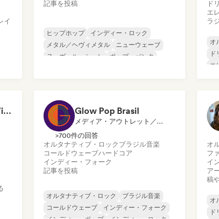
記事を投稿
ド
エ
レイ
ラ
ヒップホップ
インディー・ロック
オ
メタル／ヘヴィメタル
ニューウェーブ
ド
ヌーヴェル・シーン
ポップ・パンク
エ
ポップ・ロック
サイケデリック・ロック
イ
ニ
ロ
French Connection With Emma
Glow Pop Brasil
ッ
メディア・アウトレット／ジャーナリスト
>700件の回答
オルタナティブ・ロック
ブラジル音楽
オ
コールドウェーブ
ハードコア
フ
インディー・フォーク
イ
記事を投稿
ア
稿
る
オルタナティブ・ロック
ブラジル音楽
オ
コールドウェーブ
インディー・フォーク
ド