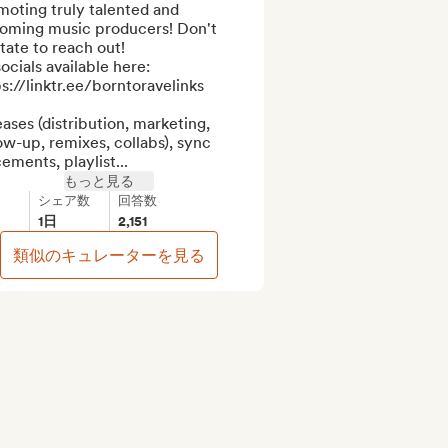
oting truly talented and 
oming music producers! Don't 
tate to reach out!

socials available here: 
s://linktr.ee/borntoravelinks

ases (distribution, marketing, 
ow-up, remixes, collabs), sync 
ements, playlist...
もっと見る
シェア数
回答数
1日
2,151
類似のキュレーターを見る