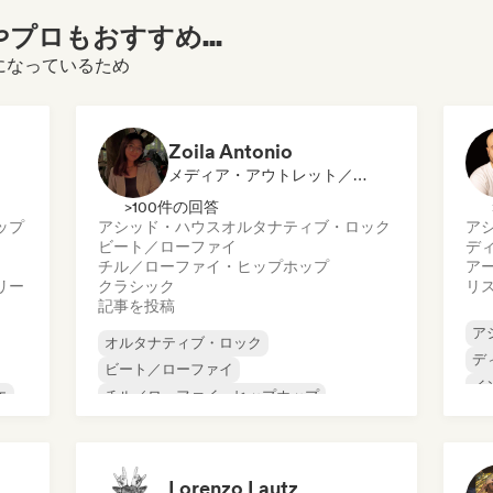
プロもおすすめ...
ご覧になっているため
Zoila Antonio
メディア・アウトレット／ジャーナリスト
>100件の回答
ップ
アシッド・ハウス
オルタナティブ・ロック
ア
ビート／ローファイ
デ
チル／ローファイ・ヒップホップ
ア
リー
クラシック
リ
記事を投稿
ア
オルタナティブ・ロック
デ
ビート／ローファイ
イ
エ
チル／ローファイ・ヒップホップ
メ
コマーシャル／メインストリーム
ミ
ダンス・ミュージック
ディスコ
オ
ドリーム・ポップ
ヒップホップ
Lorenzo Lautz