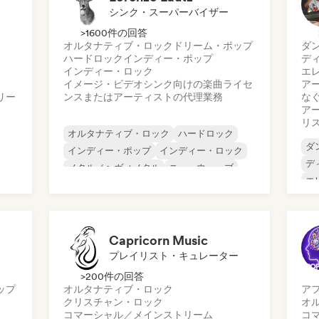
シンク・スーパーバイザー
>1600件の回答
オルタナティブ・ロック
ドリーム・ポップ
ダ
ハードロック
インディー・ポップ
デ
インディー・ロック
エ
イメージ・ビデオシンク向けの楽曲ライセ
ア
リー
ンスまたはアーティストの代理業務
な
ア
リ
オルタナティブ・ロック
ハードロック
ダ
インディー・ポップ
インディー・ロック
デ
メタル／ヘヴィメタル
ニューウェーブ
エ
ポスト・パンク
サイケデリック・ロック
フ
Capricorn Music
プレイリスト・キュレーター
>200件の回答
ップ
オルタナティブ・ロック
ア
クリスチャン・ロック
オ
コマーシャル／メインストリーム
コ