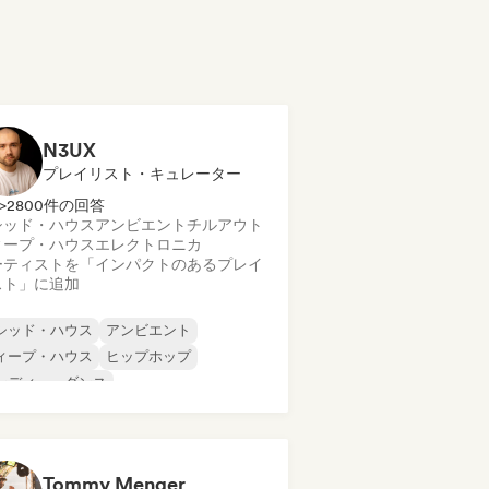
N3UX
プレイリスト・キュレーター
>2800件の回答
シッド・ハウス
アンビエント
チルアウト
ィープ・ハウス
エレクトロニカ
ーティストを「インパクトのあるプレイ
スト」に追加
シッド・ハウス
アンビエント
ィープ・ハウス
ヒップホップ
ンディー・ダンス
ロディック・プログレッシブ・ハウス
ニマル
ルガニック・ハウス／ダウンテンポ
Tommy Menger