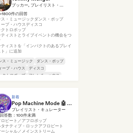
ブッカー, プレイリスト・キュレーター
>1800件の回答
ンス・ミュージック
ダンス・ポップ
ィープ・ハウス
ディスコ
レクトロポップ
ーティストとライブイベントの機会をつ
ぐ
ーティストを「インパクトのあるプレイ
スト」に追加
ンス・ミュージック
ダンス・ポップ
ィープ・ハウス
ディスコ
レクトロポップ
フレンチ・ハウス
レンチ・ポップ
ヒップホップ
新着
Pop Machine Mode 🤖 AI Music, Indie Pop & Dream Pop
プレイリスト・キュレーター
回答数：100件未満
フロビート／アフロポップ
ルタナティブ・ロック
アフロビート
マーシャル／メインストリーム