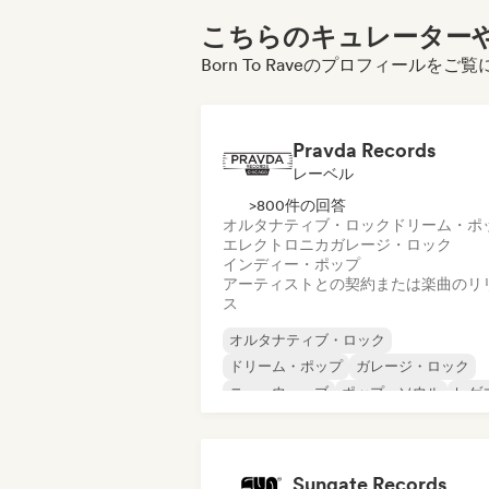
こちらのキュレーターや
Born To Raveのプロフィールを
Pravda Records
レーベル
>800件の回答
オルタナティブ・ロック
ドリーム・ポ
エレクトロニカ
ガレージ・ロック
インディー・ポップ
アーティストとの契約または楽曲のリ
ス
オルタナティブ・ロック
ドリーム・ポップ
ガレージ・ロック
ニューウェーブ
ポップ・ソウル
レゲ
シューゲイザー
ソウル
Sungate Records