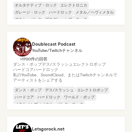
オルタナティブ・ロック
エレクトロニカ
ガレージ・ロック
ハードロック
メタル／ヘヴィメタル
ポスト・パンク
プログレッシブ・ロック
サイケデリック・ロック
Doublecast Podcast
YouTube/Twitchチャンネル
>1700件の回答
ダンス・ポップ
デス/スラッシュ
エレクトロポップ
ハードコア
ハードロック
私のYouTube、SoundCloud、またはTwitchチャンネルで
アーティストをシェアする
ダンス・ポップ
デス/スラッシュ
エレクトロポップ
ハードコア
ハードロック
ワールド・ポップ
メタル／ヘヴィメタル
パンク・ロック
Letsgorock.net