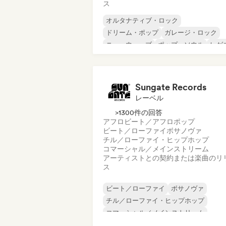
ス
オルタナティブ・ロック
ドリーム・ポップ
ガレージ・ロック
ニューウェーブ
ポップ・ソウル
レゲ
シューゲイザー
ソウル
Sungate Records
レーベル
>1300件の回答
アフロビート／アフロポップ
ビート／ローファイ
ボサノヴァ
チル／ローファイ・ヒップホップ
コマーシャル／メインストリーム
アーティストとの契約または楽曲のリ
ス
ビート／ローファイ
ボサノヴァ
チル／ローファイ・ヒップホップ
コマーシャル／メインストリーム
ダンスホール
ダンス・ポップ