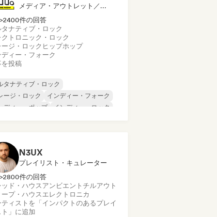
メディア・アウトレット／ジャーナリスト
>2400件の回答
ルタナティブ・ロック
レクトロニック・ロック
レージ・ロック
ヒップホップ
ンディー・フォーク
事を投稿
ルタナティブ・ロック
レージ・ロック
インディー・フォーク
ンディー・ポップ
インディー・ロック
ンターナショナル・ラップ
タル／ヘヴィメタル
ポップ・ロック
N3UX
プレイリスト・キュレーター
>2800件の回答
シッド・ハウス
アンビエント
チルアウト
ィープ・ハウス
エレクトロニカ
ーティストを「インパクトのあるプレイ
スト」に追加