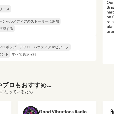
Our 
Braz
リース
hard
on C
ーシャルメディアのストーリーに追加
rele
plat
作成する
pro
フロポップ
アフロ・ハウス／アマピアーノ
エント
すべて表示 +98
プロもおすすめ...
をご覧になっているため
Good Vibrations Radio