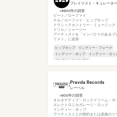
プレイリスト・キュレータ
>4900件の回答
ビート／ローファイ
チル／ローファイ・ヒップホップ
クラシック
カントリー・ミュージック
ドリル／ジャージー
アーティストを「インパクトのあるプ
リスト」に追加
ヒップホップ
インディー・フォーク
インディー・ポップ
インディー・ロッ
インストゥルメンタル
インストゥルメンタル・ヒップホップ
インターナショナル・ラップ
英語ラッ
Pravda Records
レーベル
>800件の回答
オルタナティブ・ロック
ドリーム・ポ
エレクトロニカ
ガレージ・ロック
インディー・ポップ
アーティストとの契約または楽曲のリ