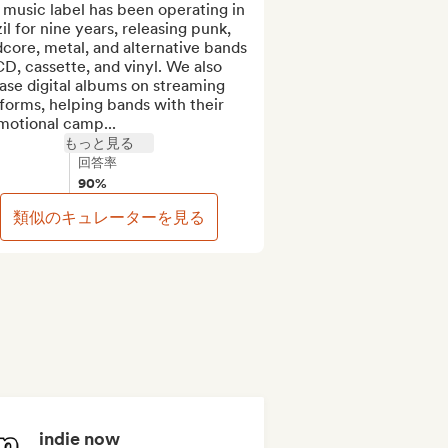
music label has been operating in 
il for nine years, releasing punk, 
core, metal, and alternative bands 
D, cassette, and vinyl. We also 
ase digital albums on streaming 
forms, helping bands with their 
motional camp...
もっと見る
回答率
90%
類似のキュレーターを見る
indie now