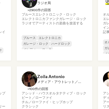
ー
ラジオ局
>2900件の回答
ブルース
エレクトロニック・ロック
オ
エレクトロニカ
ファンク
ガレージ・ロック
エ
ラジオでアーティストの楽曲を放送する
ガ
イ
レイ
記
ブルース
エレクトロニカ
オ
ガレージ・ロック
ハードロック
ガ
インディー・ロック
ク
イ
プログレッシブ・ロック
イ
サイケデリック・ロック
メ
ロック・アンド・ロール／クラシック・ロ
プ
ック
Zoila Antonio
メディア・アウトレット／ジャーナリスト
>100件の回答
ップ
アシッド・ハウス
オルタナティブ・ロック
ア
ビート／ローファイ
デ
チル／ローファイ・ヒップホップ
ア
リー
クラシック
リ