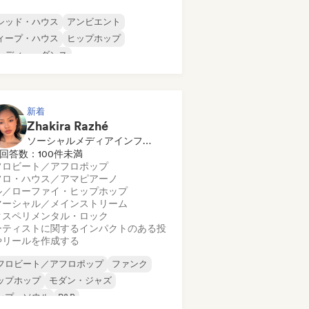
シッド・ハウス
アンビエント
ィープ・ハウス
ヒップホップ
ンディー・ダンス
ロディック・プログレッシブ・ハウス
ニマル
ルガニック・ハウス／ダウンテンポ
新着
Zhakira Razhé
ソーシャルメディアインフルエンサー
回答数：100件未満
フロビート／アフロポップ
フロ・ハウス／アマピアーノ
ル／ローファイ・ヒップホップ
マーシャル／メインストリーム
クスペリメンタル・ロック
ーティストに関するインパクトのある投
やリールを作成する
フロビート／アフロポップ
ファンク
ップホップ
モダン・ジャズ
ップ・ソウル
R&B