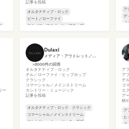
記事を投稿
ア
オルタナティブ・ロック
デ
ビート／ローファイ
イ
エ
チル／ローファイ・ヒップホップ
メ
コマーシャル／メインストリーム
ミ
ダンス・ミュージック
ディスコ
オ
ドリーム・ポップ
ヒップホップ
Dulaxi
メディア・アウトレット／ジャーナリスト
>3000件の回答
オルタナティブ・ロック
ア
チル／ローファイ・ヒップホップ
ア
クラシック
チ
コマーシャル／メインストリーム
コ
リー
カントリー・ミュージック
エ
記事を投稿
ア
稿
オルタナティブ・ロック
クラシック
ア
コマーシャル／メインストリーム
ヒ
カントリー・ミュージック
ダブ
ポ
ファンク
ハードコア
ヒップホップ