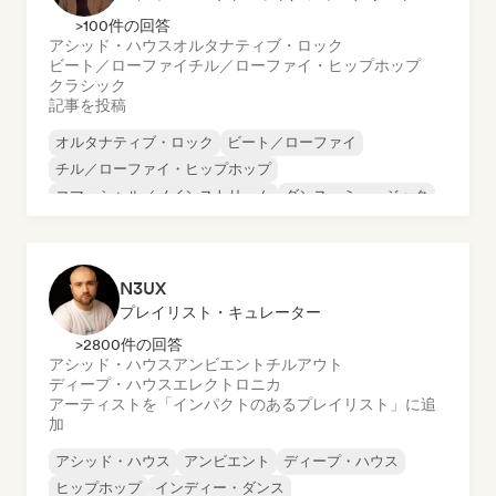
>100件の回答
アシッド・ハウス
オルタナティブ・ロック
ビート／ローファイ
チル／ローファイ・ヒップホップ
クラシック
記事を投稿
オルタナティブ・ロック
ビート／ローファイ
チル／ローファイ・ヒップホップ
コマーシャル／メインストリーム
ダンス・ミュージック
ディスコ
ドリーム・ポップ
ヒップホップ
N3UX
プレイリスト・キュレーター
>2800件の回答
アシッド・ハウス
アンビエント
チルアウト
ディープ・ハウス
エレクトロニカ
アーティストを「インパクトのあるプレイリスト」に追
加
アシッド・ハウス
アンビエント
ディープ・ハウス
ヒップホップ
インディー・ダンス