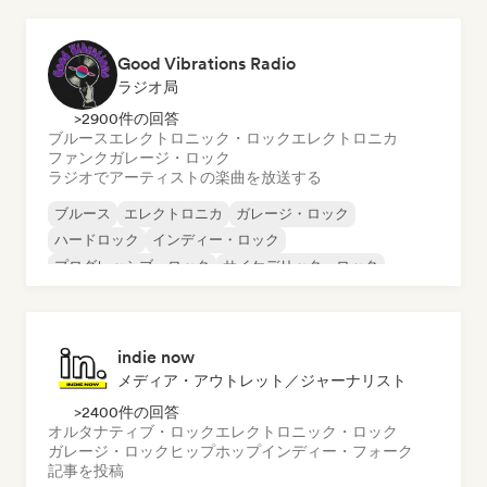
Good Vibrations Radio
ラジオ局
>2900件の回答
ブルース
エレクトロニック・ロック
エレクトロニカ
ファンク
ガレージ・ロック
ラジオでアーティストの楽曲を放送する
ブルース
エレクトロニカ
ガレージ・ロック
ハードロック
インディー・ロック
プログレッシブ・ロック
サイケデリック・ロック
ロック・アンド・ロール／クラシック・ロック
indie now
メディア・アウトレット／ジャーナリスト
>2400件の回答
オルタナティブ・ロック
エレクトロニック・ロック
ガレージ・ロック
ヒップホップ
インディー・フォーク
記事を投稿