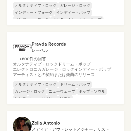
オルタナティブ・ロック
ガレージ・ロック
インディー・フォーク
インディー・ポップ
インディー・ロック
インターナショナル・ラップ
メタル／ヘヴィメタル
ポップ・ロック
Pravda Records
レーベル
>800件の回答
オルタナティブ・ロック
ドリーム・ポップ
エレクトロニカ
ガレージ・ロック
インディー・ポップ
アーティストとの契約または楽曲のリリース
オルタナティブ・ロック
ドリーム・ポップ
ガレージ・ロック
ニューウェーブ
ポップ・ソウル
レゲエ
シューゲイザー
ソウル
Zoila Antonio
メディア・アウトレット／ジャーナリスト