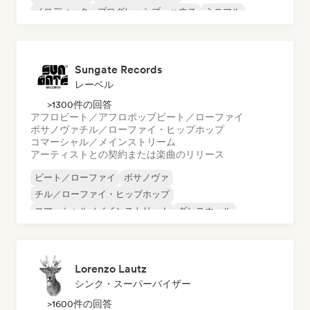
メロディック・プログレッシブ・ハウス
ミニマル
オルガニック・ハウス／ダウンテンポ
Sungate Records
レーベル
>1300件の回答
アフロビート／アフロポップ
ビート／ローファイ
ボサノヴァ
チル／ローファイ・ヒップホップ
コマーシャル／メインストリーム
アーティストとの契約または楽曲のリリース
ビート／ローファイ
ボサノヴァ
チル／ローファイ・ヒップホップ
コマーシャル／メインストリーム
ダンスホール
ダンス・ポップ
ヒップホップ
ポップ・ソウル
Lorenzo Lautz
シンク・スーパーバイザー
>1600件の回答