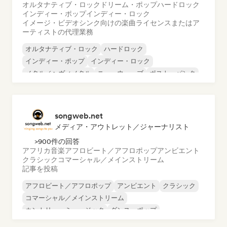
オルタナティブ・ロック
ドリーム・ポップ
ハードロック
インディー・ポップ
インディー・ロック
イメージ・ビデオシンク向けの楽曲ライセンスまたはア
ーティストの代理業務
オルタナティブ・ロック
ハードロック
インディー・ポップ
インディー・ロック
メタル／ヘヴィメタル
ニューウェーブ
ポスト・パンク
サイケデリック・ロック
songweb.net
メディア・アウトレット／ジャーナリスト
>900件の回答
アフリカ音楽
アフロビート／アフロポップ
アンビエント
クラシック
コマーシャル／メインストリーム
記事を投稿
アフロビート／アフロポップ
アンビエント
クラシック
コマーシャル／メインストリーム
カントリー・ミュージック
ダンス・ポップ
ドリル／ジャージー
ヒップホップ