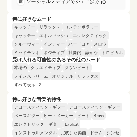
ソーシャルメディアでシェア済み
特に好きなムード
キャッチー
リラックス
コンテンポラリー
キャッチー
エネルギッシュ
エクレクティック
グルーヴィー
インディー
ハードコア
メロウ
ミッドテンポ
ポジティブ
挑発的
静かな
トロピカル
受け入れる可能性のあるその他のムード
本場の
クリエイティブ
ダウンビート
メインストリーム
オリジナル
リラックス
すべて表示 +2
特に好きな音楽的特性
アコースティック・ギター
アコースティック・ギター
ベースギター
ビートメーカー
ビート
Brass
エレクトリック・ギター
Explicit
インストゥルメンタル
完成した楽曲
ドラム
シンセ