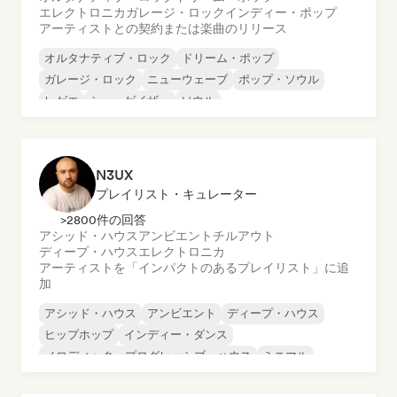
エレクトロニカ
ガレージ・ロック
インディー・ポップ
アーティストとの契約または楽曲のリリース
オルタナティブ・ロック
ドリーム・ポップ
ガレージ・ロック
ニューウェーブ
ポップ・ソウル
レゲエ
シューゲイザー
ソウル
N3UX
プレイリスト・キュレーター
>2800件の回答
アシッド・ハウス
アンビエント
チルアウト
ディープ・ハウス
エレクトロニカ
アーティストを「インパクトのあるプレイリスト」に追
加
アシッド・ハウス
アンビエント
ディープ・ハウス
ヒップホップ
インディー・ダンス
メロディック・プログレッシブ・ハウス
ミニマル
オルガニック・ハウス／ダウンテンポ