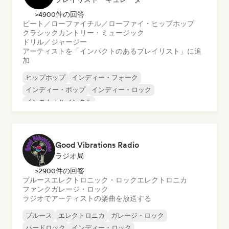
>4900件の回答
ビート／ローファイ
チル／ローファイ・ヒップホップ
クラシック
カントリー・ミュージック
ドリル／ジャージー
アーティストを「インパクトのあるプレイリスト」に追
加
ヒップホップ
インディー・フォーク
インディー・ポップ
インディー・ロック
インストゥルメンタル
インストゥルメンタル・ヒップホップ
インターナショナル・ラップ
英語ラップ
Good Vibrations Radio
ラジオ局
>2900件の回答
ブルース
エレクトロニック・ロック
エレクトロニカ
ファンク
ガレージ・ロック
ラジオでアーティストの楽曲を放送する
ブルース
エレクトロニカ
ガレージ・ロック
ハードロック
インディー・ロック