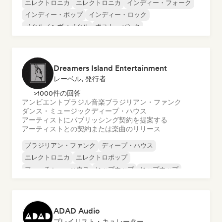
エレクトロニカ
エレクトロニカ
インディー・フォーク
インディー・ポップ
インディー・ロック
メタル／ヘヴィメタル
ポスト・パンク
ロック・アンド・ロール／クラシック・ロック
Dreamers Island Entertainment
レーベル, 発行者
>1000件の回答
アンビエント
ブラジル音楽
ブラジリアン・ファンク
ダンス・ミュージック
ディープ・ハウス
アーティストにパブリッシング契約を提案する
アーティストとの契約または楽曲のリリース
ブラジリアン・ファンク
ディープ・ハウス
エレクトロニカ
エレクトロポップ
フューチャー・ハウス
ヒップホップ
ヒップホップ
テックハウス
ADAD Audio
プレイリスト・キュレーター