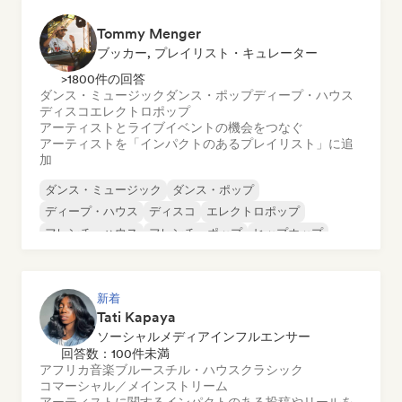
Tommy Menger
ブッカー, プレイリスト・キュレーター
>1800件の回答
ダンス・ミュージック
ダンス・ポップ
ディープ・ハウス
ディスコ
エレクトロポップ
アーティストとライブイベントの機会をつなぐ
アーティストを「インパクトのあるプレイリスト」に追
加
ダンス・ミュージック
ダンス・ポップ
ディープ・ハウス
ディスコ
エレクトロポップ
フレンチ・ハウス
フレンチ・ポップ
ヒップホップ
新着
Tati Kapaya
ソーシャルメディアインフルエンサー
回答数：100件未満
アフリカ音楽
ブルース
チル・ハウス
クラシック
コマーシャル／メインストリーム