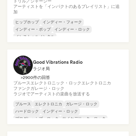
ドリル／ジャージー
アーティストを「インパクトのあるプレイリスト」に追
加
ヒップホップ
インディー・フォーク
インディー・ポップ
インディー・ロック
インストゥルメンタル
インストゥルメンタル・ヒップホップ
インターナショナル・ラップ
英語ラップ
Good Vibrations Radio
ラジオ局
>2900件の回答
ブルース
エレクトロニック・ロック
エレクトロニカ
ファンク
ガレージ・ロック
ラジオでアーティストの楽曲を放送する
ブルース
エレクトロニカ
ガレージ・ロック
ハードロック
インディー・ロック
プログレッシブ・ロック
サイケデリック・ロック
ロック・アンド・ロール／クラシック・ロック