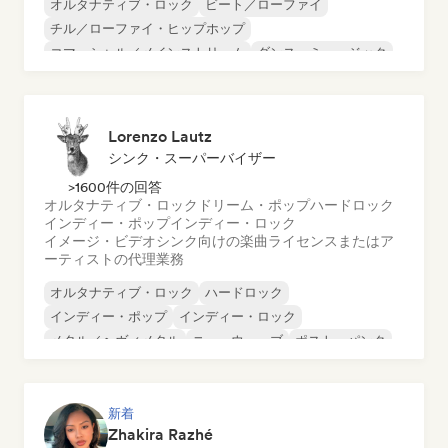
オルタナティブ・ロック
ビート／ローファイ
チル／ローファイ・ヒップホップ
コマーシャル／メインストリーム
ダンス・ミュージック
ディスコ
ドリーム・ポップ
ヒップホップ
Lorenzo Lautz
シンク・スーパーバイザー
>1600件の回答
オルタナティブ・ロック
ドリーム・ポップ
ハードロック
インディー・ポップ
インディー・ロック
イメージ・ビデオシンク向けの楽曲ライセンスまたはア
ーティストの代理業務
オルタナティブ・ロック
ハードロック
インディー・ポップ
インディー・ロック
メタル／ヘヴィメタル
ニューウェーブ
ポスト・パンク
サイケデリック・ロック
新着
Zhakira Razhé