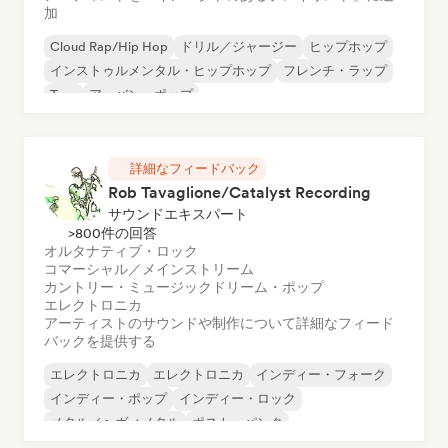
加
Cloud Rap/Hip Hop
ドリル／ジャージー
ヒップホップ
インストゥルメンタル・ヒップホップ
フレンチ・ラップ
Trap
アーバン・ポップ
チル／ローファイ・ヒップホップ
詳細なフィードバック
Rob Tavaglione/Catalyst Recording
サウンドエキスパート
>800件の回答
オルタナティブ・ロック
コマーシャル／メインストリーム
カントリー・ミュージック
ドリーム・ポップ
エレクトロニカ
アーティストのサウンドや制作について詳細なフィード
バックを提供する
エレクトロニカ
エレクトロニカ
インディー・フォーク
インディー・ポップ
インディー・ロック
メタル／ヘヴィメタル
ポスト・パンク
ロック・アンド・ロール／クラシック・ロック