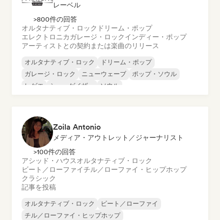
レーベル
>800件の回答
オルタナティブ・ロック
ドリーム・ポップ
エレクトロニカ
ガレージ・ロック
インディー・ポップ
アーティストとの契約または楽曲のリリース
オルタナティブ・ロック
ドリーム・ポップ
ガレージ・ロック
ニューウェーブ
ポップ・ソウル
レゲエ
シューゲイザー
ソウル
Zoila Antonio
メディア・アウトレット／ジャーナリスト
>100件の回答
アシッド・ハウス
オルタナティブ・ロック
ビート／ローファイ
チル／ローファイ・ヒップホップ
クラシック
記事を投稿
オルタナティブ・ロック
ビート／ローファイ
チル／ローファイ・ヒップホップ