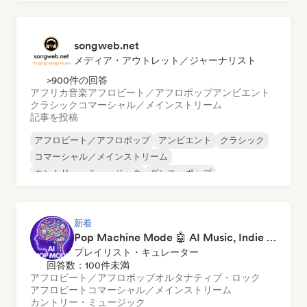
サイケデリック・ロック
songweb.net
メディア・アウトレット／ジャーナリスト
>900件の回答
アフリカ音楽
アフロビート／アフロポップ
アンビエント
クラシック
コマーシャル／メインストリーム
記事を投稿
アフロビート／アフロポップ
アンビエント
クラシック
コマーシャル／メインストリーム
カントリー・ミュージック
ダンス・ポップ
ドリル／ジャージー
ヒップホップ
新着
Pop Machine Mode 🤖 AI Music, Indie Pop & Dream Pop
プレイリスト・キュレーター
回答数：100件未満
アフロビート／アフロポップ
オルタナティブ・ロック
アフロビート
コマーシャル／メインストリーム
カントリー・ミュージック