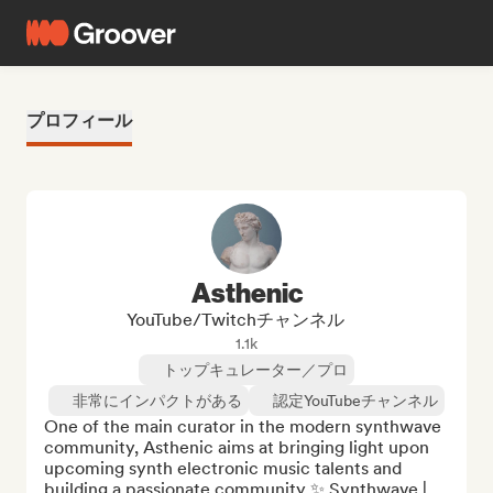
プロフィール
Asthenic
YouTube/Twitchチャンネル
1.1k
トップキュレーター／プロ
非常にインパクトがある
認定YouTubeチャンネル
One of the main curator in the modern synthwave 
community, Asthenic aims at bringing light upon 
upcoming synth electronic music talents and 
building a passionate community ✨ Synthwave | 