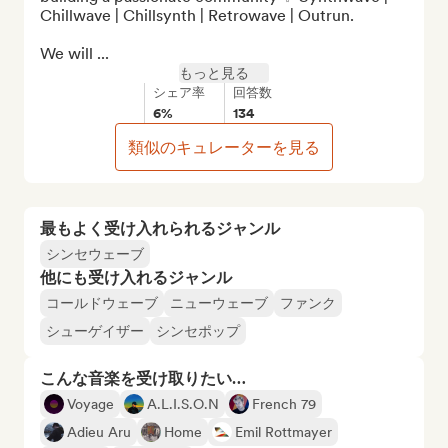
Chillwave | Chillsynth | Retrowave | Outrun.

We will ...
もっと見る
シェア率
回答数
6%
134
類似のキュレーターを見る
最もよく受け入れられるジャンル
シンセウェーブ
他にも受け入れるジャンル
コールドウェーブ
ニューウェーブ
ファンク
シューゲイザー
シンセポップ
こんな音楽を受け取りたい…
Voyage
A.L.I.S.O.N
French 79
Adieu Aru
Home
Emil Rottmayer