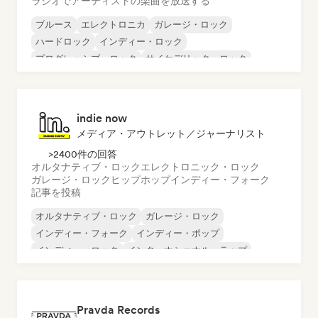
ラジオでアーティストの楽曲を放送する
ブルース
エレクトロニカ
ガレージ・ロック
ハードロック
インディー・ロック
プログレッシブ・ロック
サイケデリック・ロック
ロック・アンド・ロール／クラシック・ロック
indie now
メディア・アウトレット／ジャーナリスト
>2400件の回答
オルタナティブ・ロック
エレクトロニック・ロック
ガレージ・ロック
ヒップホップ
インディー・フォーク
記事を投稿
オルタナティブ・ロック
ガレージ・ロック
インディー・フォーク
インディー・ポップ
インディー・ロック
インターナショナル・ラップ
メタル／ヘヴィメタル
ポップ・ロック
Pravda Records