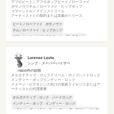
アフロビート／アフロポップ
ビート／ローファイ
ボサノヴァ
チル／ローファイ・ヒップホップ
コマーシャル／メインストリーム
アーティストとの契約または楽曲のリリース
ビート／ローファイ
ボサノヴァ
チル／ローファイ・ヒップホップ
コマーシャル／メインストリーム
ダンスホール
ダンス・ポップ
ヒップホップ
ポップ・ソウル
Lorenzo Lautz
シンク・スーパーバイザー
>1600件の回答
オルタナティブ・ロック
ドリーム・ポップ
ハードロック
インディー・ポップ
インディー・ロック
イメージ・ビデオシンク向けの楽曲ライセンスまたはア
ーティストの代理業務
オルタナティブ・ロック
ハードロック
インディー・ポップ
インディー・ロック
メタル／ヘヴィメタル
ニューウェーブ
ポスト・パンク