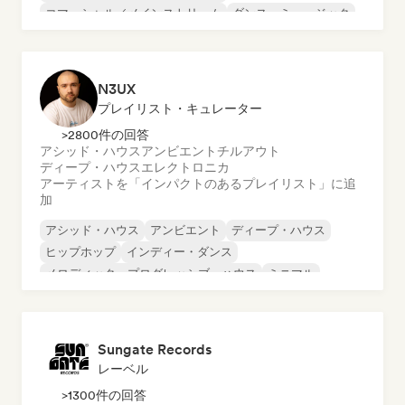
コマーシャル／メインストリーム
ダンス・ミュージック
ディスコ
ドリーム・ポップ
ヒップホップ
N3UX
プレイリスト・キュレーター
>2800件の回答
アシッド・ハウス
アンビエント
チルアウト
ディープ・ハウス
エレクトロニカ
アーティストを「インパクトのあるプレイリスト」に追
加
アシッド・ハウス
アンビエント
ディープ・ハウス
ヒップホップ
インディー・ダンス
メロディック・プログレッシブ・ハウス
ミニマル
オルガニック・ハウス／ダウンテンポ
Sungate Records
レーベル
>1300件の回答