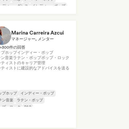
ンディー・ダンス
インディー・ポップ
Marina Carreira Azcui
マネージャー, メンター
>300件の回答
ップホップ
インディー・ポップ
テン音楽
ラテン・ポップ
ポップ・ロック
ーティストのキャリア管理
ーティストに建設的なアドバイスを送る
ップホップ
インディー・ポップ
テン音楽
ラテン・ポップ
ップ・ロック
R&B
ンガーソングライター
ソウル