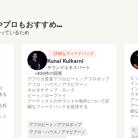
プロもおすすめ...
なっているため
詳細なフィードバック
Kunal Kulkarni
サウンドエキスパート
>300件の回答
ヒ
アフリカ音楽
アフロビート／アフロポップ
イ
アフロ・ハウス／アマピアーノ
プ
イ
オルタナティブ・ロック
送る
ラ
ビート／ローファイ
ア
アーティストのサウンドや制作について詳
る投
ア
細なフィードバックを提供する
細
レイ
ア
アフロビート／アフロポップ
ヒ
アフロ・ハウス／アマピアーノ
レ