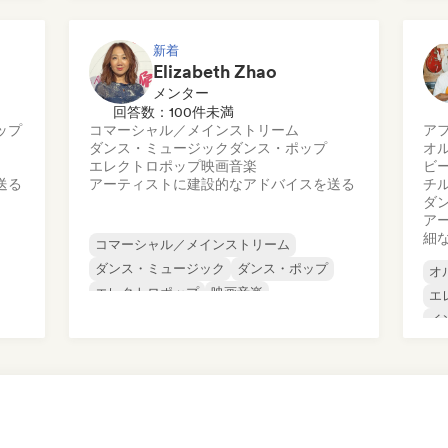
ドリル／ジャージー
ヒップホップ
ヒップホップ
インディー・ダンス
ポップ・ロック
新着
Elizabeth Zhao
メンター
回答数：100件未満
ップ
コマーシャル／メインストリーム
ア
ダンス・ミュージック
ダンス・ポップ
オ
エレクトロポップ
映画音楽
ビ
送る
アーティストに建設的なアドバイスを送る
チ
ダ
ア
細
コマーシャル／メインストリーム
ダンス・ミュージック
ダンス・ポップ
オ
エレクトロポップ
映画音楽
エ
ヒップホップ
ヒップホップ
イ
インディー・フォーク
イ
ラ