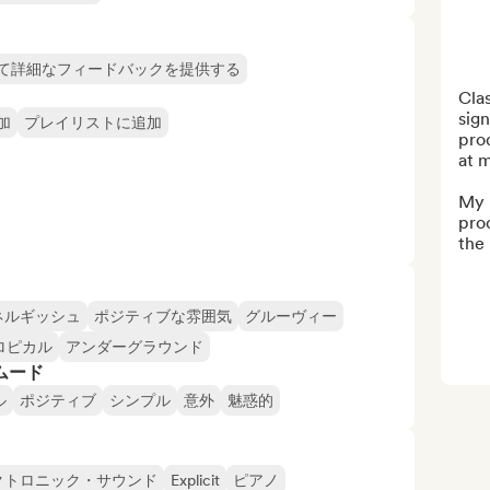
て詳細なフィードバックを提供する
Clas
sign
加
プレイリストに追加
pro
at m
My m
prod
the 
ネルギッシュ
ポジティブな雰囲気
グルーヴィー
ロピカル
アンダーグラウンド
ムード
ル
ポジティブ
シンプル
意外
魅惑的
クトロニック・サウンド
Explicit
ピアノ