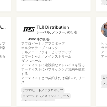
ビート／ローファイ
イ
ダンス・ミュージック
ダンス・ポップ
エレクトロポップ
フューチャー・ハウス
ヒップホップ
Rootz Entertainment Agency
TLR Distribution
レーベル, メンター, 発行者
>1000件の回答
ップ
アフロビート／アフロポップ
ヒ
音楽
オルタナティブ・ロック
ラ
チル／ローファイ・ヒップホップ
ア
送る
コマーシャル／メインストリーム
ア
ダンスホール
アーティストに建設的なアドバイスを送る
アーティストにパブリッシング契約を提案
する
ヒ
アーティストとの契約または楽曲のリリー
ス
ラ
ポ
アフロビート／アフロポップ
シ
コマーシャル／メインストリーム
楽
ダンス・ミュージック