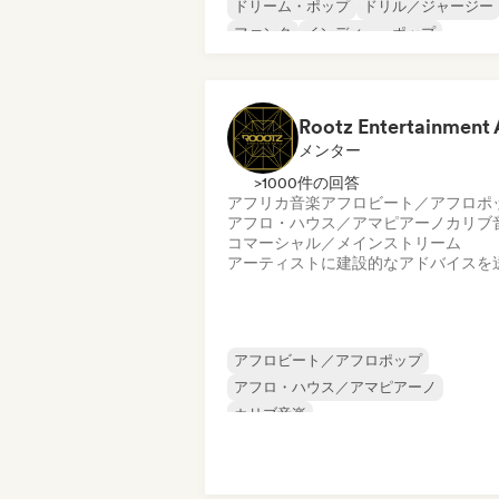
ドリーム・ポップ
ドリル／ジャージー
ファンク
インディー・ポップ
インターナショナル・ラップ
ニュー・ディスコ／イタロ
R&B
メンター
>1000件の回答
アフリカ音楽
アフロビート／アフロポ
アフロ・ハウス／アマピアーノ
カリブ
コマーシャル／メインストリーム
アーティストに建設的なアドバイスを
アフロビート／アフロポップ
アフロ・ハウス／アマピアーノ
カリブ音楽
コマーシャル／メインストリーム
ダンスホール
ヒップホップ
ラテン音
R&B