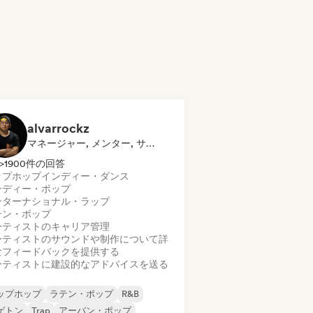
alvarrockz
マネージャー, メンター, サウンドエキスパート
>1900件の回答
ップホップ
インディー・ダンス
ンディー・ポップ
ンターナショナル・ラップ
テン・ポップ
ーティストのキャリア管理
ーティストのサウンドや制作について詳
なフィードバックを提供する
ーティストに建設的なアドバイスを送る
ップホップ
ラテン・ポップ
R&B
ゲトン
Trap
アーバン・ポップ