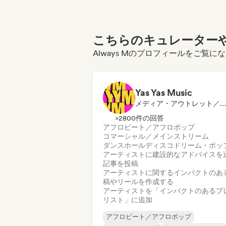
こちらのキュレーターや
Always Mのプロフィールをご覧に
Yas Yas Music
メディア・アウトレット／ジャーナリスト, メンター, プレイリスト・キュレーター, ソーシャルメディアインフルエンサー
>2800件の回答
アフロビート／アフロポップ
コマーシャル／メインストリーム
ダンスホール
ディスコ
ドリーム・ポッ
アーティストに建設的なアドバイスを
記事を投稿
アーティストに関するインパクトのあ
稿やリールを作成する
アーティストを「インパクトのあるプ
リスト」に追加
アフロビート／アフロポップ