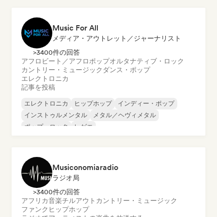
Music For All
メディア・アウトレット／ジャーナリスト
>3400件の回答
アフロビート／アフロポップ
オルタナティブ・ロック
カントリー・ミュージック
ダンス・ポップ
エレクトロニカ
記事を投稿
エレクトロニカ
ヒップホップ
インディー・ポップ
インストゥルメンタル
メタル／ヘヴィメタル
ポップ・ロック
レゲエ
ロック・アンド・ロール／クラシック・ロック
Musiconomiaradio
ラジオ局
>3400件の回答
アフリカ音楽
チルアウト
カントリー・ミュージック
ファンク
ヒップホップ