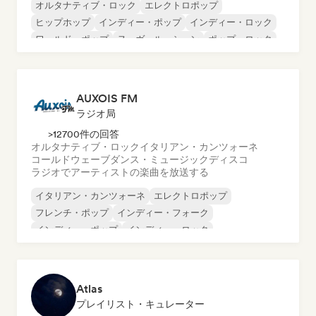
オルタナティブ・ロック
エレクトロポップ
ヒップホップ
インディー・ポップ
インディー・ロック
ワールド・ポップ
ヌーヴェル・シーン
ポップ・ロック
AUXOIS FM
ラジオ局
>12700件の回答
オルタナティブ・ロック
イタリアン・カンツォーネ
コールドウェーブ
ダンス・ミュージック
ディスコ
ラジオでアーティストの楽曲を放送する
イタリアン・カンツォーネ
エレクトロポップ
フレンチ・ポップ
インディー・フォーク
インディー・ポップ
インディー・ロック
ヌーヴェル・シーン
ポップ・ロック
Atlas
プレイリスト・キュレーター