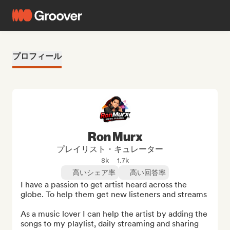
プロフィール
Ron Murx
プレイリスト・キュレーター
8k
1.7k
高いシェア率
高い回答率
I have a passion to get artist heard across the 
globe. To help them get new listeners and streams

As a music lover I can help the artist by adding the 
songs to my playlist, daily streaming and sharing 