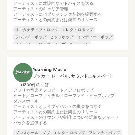
アーティストに建設的なアドバイスを送る
アーティストのキャリア管理
アーティストにパブリッシング契約を提案する
アーティストとの契約または楽曲のリリース
オルタナティブ・ロック
エレクトロポップ
フレンチ・ポップ
ヒップホップ
インディー・ポップ
インディー・ロック
ヌーヴェル・シーン
ポップ・ロック
Yearning Music
ブッカー, レーベル, サウンドエキスパート
>1300件の回答
アフリカ音楽
アフロビート／アフロポップ
ビート／ローファイ
チル／ローファイ・ヒップホップ
ダンスホール
アーティストとライブイベントの機会をつなぐ
アーティストとの契約または楽曲のリリース
アーティストのサウンドや制作について詳細なフィード
バックを提供する
ダンスホール
ダブ
エレクトロポップ
フレンチ・ポップ