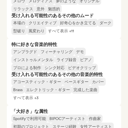
メロウ
メロディアス
夢のような
オリジナル
リラックス
意外
魅惑的
受け入れる可能性のあるその他のムード
本場の
クリエイティブ
好奇心をかき立てる
ダーク
型破り
風変わり
すべて表示 +11
特に好きな音楽的特性
アンプラグド
フィーチャリング
デモ
インストゥルメンタル
ライブ録音
ピアノ
プロによる制作
シンク対応
ビデオクリップ
受け入れる可能性のあるその他の音楽的特性
アコースティック・ギター
ベースギター
カバー
Brass
エレクトリック・ギター
完成した楽曲
すべて表示 +3
「大好き」な属性
Spotifyで利用可能
BIPOCアーティスト
作曲家
初期のプロジェクト
ステージ経験
女性アーティスト