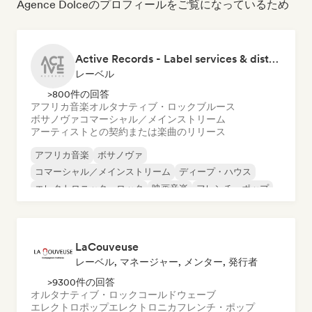
Agence Dolceのプロフィールをご覧になっているため
Active Records - Label services & distribution
レーベル
>800件の回答
アフリカ音楽
オルタナティブ・ロック
ブルース
ボサノヴァ
コマーシャル／メインストリーム
アーティストとの契約または楽曲のリリース
アフリカ音楽
ボサノヴァ
コマーシャル／メインストリーム
ディープ・ハウス
エレクトロニック・ロック
映画音楽
フレンチ・ポップ
ヌーヴェル・シーン
LaCouveuse
レーベル, マネージャー, メンター, 発行者
>9300件の回答
オルタナティブ・ロック
コールドウェーブ
エレクトロポップ
エレクトロニカ
フレンチ・ポップ