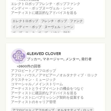
エレクトロポップ
フレンチ・ポップ
ファンク
インディー・ポップ
ヌーヴェル・シーン
アーティストに建設的なアドバイスを送る
エレクトロポップ
フレンチ・ポップ
ファンク
インディー・ポップ
ヌーヴェル・シーン
ポップ・ロック
ポップ・ソウル
R&B
4LEAVED CLOVER
ブッカー, マネージャー, メンター, 発行者
>2600件の回答
アフロビート／アフロポップ
アフロ・ハウス／アマピアーノ
オルタナティブ・ロック
クリスチャン・ミュージック
コマーシャル／メインストリーム
アーティストとライブイベントの機会をつなぐ
アーティストに建設的なアドバイスを送る
アーティストにパブリッシング契約を提案する
アーティストのキャリア管理
アフロビート／アフロポップ
オルタナティブ・ロック