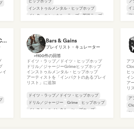
ブ
ヒップホップ
プ
イ
インストゥルメンタル・ヒップホップ
フ
インターナショナル・ラップ
英語ラップ
チ
Trap
チル／ローファイ・ヒップホップ
Cl
Cloud Rap/Hip Hop
ドリル／ジャージー
King of the Street 👑 Car Playlist (by Rap Playlists)
Bars & Gains
ー
プレイリスト・キュレーター
>1100件の回答
プ
ドイツ・ラップ／ドイツ・ヒップホップ
ア
プ
ドリル／ジャージー
Grime
ヒップホップ
Clo
レイ
インストゥルメンタル・ヒップホップ
ヒ
アーティストを「インパクトのあるプレイ
イ
リスト」に追加
ア
リ
ドイツ・ラップ／ドイツ・ヒップホップ
ア
プ
ドリル／ジャージー
Grime
ヒップホップ
Cl
インストゥルメンタル・ヒップホップ
ヒ
インターナショナル・ラップ
イ
ネダーポップ／ダッチ・ポップ
Tr
英語ラップ
イ