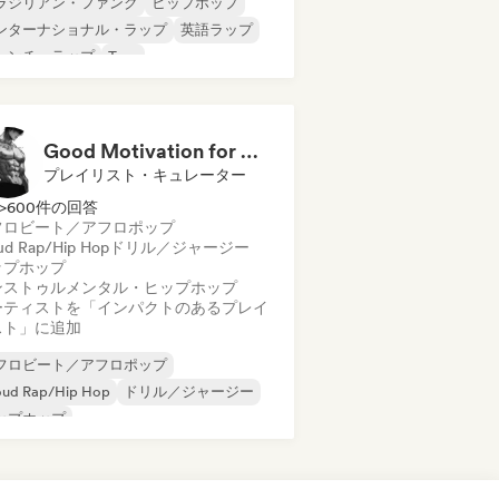
ラジリアン・ファンク
ヒップホップ
ンターナショナル・ラップ
英語ラップ
レンチ・ラップ
Trap
ル／ローファイ・ヒップホップ
oud Rap/Hip Hop
Good Motivation for Gym Training Playlist 💪
プレイリスト・キュレーター
>600件の回答
フロビート／アフロポップ
ud Rap/Hip Hop
ドリル／ジャージー
ップホップ
ンストゥルメンタル・ヒップホップ
ーティストを「インパクトのあるプレイ
スト」に追加
フロビート／アフロポップ
oud Rap/Hip Hop
ドリル／ジャージー
ップホップ
ンターナショナル・ラップ
英語ラップ
ap
ンストゥルメンタル・ヒップホップ