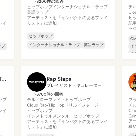
>3200件の回答
ヒップホップ
インターナショナル・ラップ
チ
英語ラップ
Clo
アーティストを「インパクトのあるプレイ
ヒ
レイ
リスト」に追加
記
ラ
ヒップホップ
Cl
インターナショナル・ラップ
英語ラップ
ップ
イ
イ
プ
イ
チ
ド
Depressing Rap (iSpyTunes)
Rap Slaps
ー
プレイリスト・キュレーター
>3700件の回答
ップ
チル／ローファイ・ヒップホップ
ブ
Cloud Rap/Hip Hop
ドリル／ジャージー
チ
レイ
ヒップホップ
Clo
インストゥルメンタル・ヒップホップ
Gri
ア
アーティストを「インパクトのあるプレイ
稿
リスト」に追加