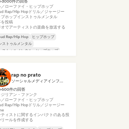
>3000件の回答
ル／ローファイ・ヒップホップ
ud Rap/Hip Hop
ドリル／ジャージー
ップホップ
インストゥルメンタル
事を投稿
ジオでアーティストの楽曲を放送する
oud Rap/Hip Hop
ヒップホップ
ンストゥルメンタル
ンストゥルメンタル・ヒップホップ
ンターナショナル・ラップ
英語ラップ
ル／ローファイ・ヒップホップ
リル／ジャージー
rap no prato
ソーシャルメディアインフルエンサー
>500件の回答
ラジリアン・ファンク
ル／ローファイ・ヒップホップ
ud Rap/Hip Hop
ドリル／ジャージー
me
ーティストに関するインパクトのある投
やリールを作成する