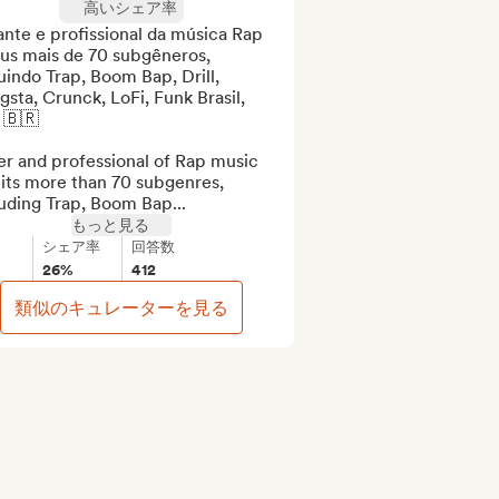
高いシェア率
nte e profissional da música Rap 
us mais de 70 subgêneros, 
uindo Trap, Boom Bap, Drill, 
sta, Crunck, LoFi, Funk Brasil, 
 🇧🇷

r and professional of Rap music 
its more than 70 subgenres, 
uding Trap, Boom Bap...
もっと見る
シェア率
回答数
26%
412
類似のキュレーターを見る