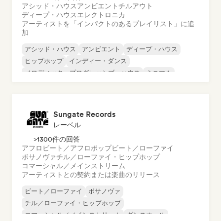
アシッド・ハウス
アンビエント
チルアウト
ディープ・ハウス
エレクトロニカ
アーティストを「インパクトのあるプレイリスト」に追
加
アシッド・ハウス
アンビエント
ディープ・ハウス
ヒップホップ
インディー・ダンス
メロディック・プログレッシブ・ハウス
ミニマル
オルガニック・ハウス／ダウンテンポ
Sungate Records
レーベル
>1300件の回答
アフロビート／アフロポップ
ビート／ローファイ
ボサノヴァ
チル／ローファイ・ヒップホップ
コマーシャル／メインストリーム
アーティストとの契約または楽曲のリリース
ビート／ローファイ
ボサノヴァ
チル／ローファイ・ヒップホップ
コマーシャル／メインストリーム
ダンスホール