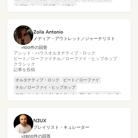
レゲエ
シューゲイザー
ソウル
Zoila Antonio
メディア・アウトレット／ジャーナリスト
>100件の回答
アシッド・ハウス
オルタナティブ・ロック
ビート／ローファイ
チル／ローファイ・ヒップホップ
クラシック
記事を投稿
オルタナティブ・ロック
ビート／ローファイ
チル／ローファイ・ヒップホップ
コマーシャル／メインストリーム
ダンス・ミュージック
ディスコ
ドリーム・ポップ
ヒップホップ
N3UX
プレイリスト・キュレーター
>2800件の回答