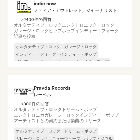
indie now
メディア・アウトレット／ジャーナリスト
>2400件の回答
オルタナティブ・ロック
エレクトロニック・ロック
ガレージ・ロック
ヒップホップ
インディー・フォーク
記事を投稿
オルタナティブ・ロック
ガレージ・ロック
インディー・フォーク
インディー・ポップ
インディー・ロック
インターナショナル・ラップ
メタル／ヘヴィメタル
ポップ・ロック
Pravda Records
レーベル
>800件の回答
オルタナティブ・ロック
ドリーム・ポップ
エレクトロニカ
ガレージ・ロック
インディー・ポップ
アーティストとの契約または楽曲のリリース
オルタナティブ・ロック
ドリーム・ポップ
ガレージ・ロック
ニューウェーブ
ポップ・ソウル