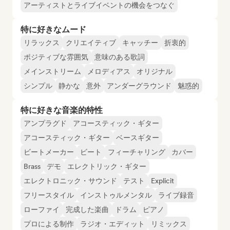
アーティストとライブイベントの機会をつなぐ
特に好きなムード
リラックス
クリエイティブ
キャッチー
折衷的
ポジティブな雰囲気
意味のある歌詞
メインストリーム
メロディアス
オリジナル
シンプル
静かな
意外
アンダーグラウンド
魅惑的
特に好きな音楽的特性
アンプラグド
アコースティック・ギター
アコースティック・ギター
ベースギター
ビートメーカー
ビート
フィーチャリング
カバー
Brass
デモ
エレクトリック・ギター
エレクトロニック・サウンド
テスト
Explicit
フリースタイル
インストゥルメンタル
ライブ録音
ローファイ
完成した楽曲
ドラム
ピアノ
プロによる制作
ラジオ・エディット
リミックス