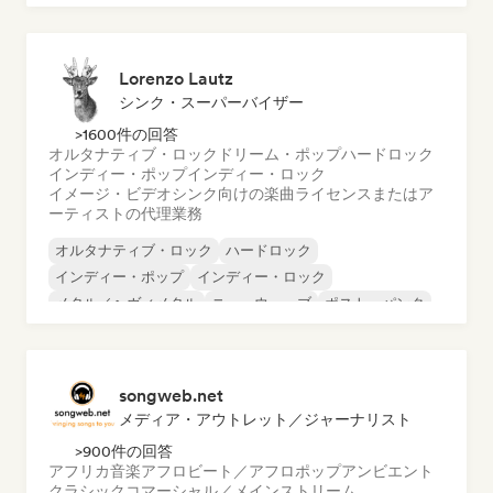
ダンス・ポップ
ヒップホップ
ポップ・ソウル
Lorenzo Lautz
シンク・スーパーバイザー
>1600件の回答
オルタナティブ・ロック
ドリーム・ポップ
ハードロック
インディー・ポップ
インディー・ロック
イメージ・ビデオシンク向けの楽曲ライセンスまたはア
ーティストの代理業務
オルタナティブ・ロック
ハードロック
インディー・ポップ
インディー・ロック
メタル／ヘヴィメタル
ニューウェーブ
ポスト・パンク
サイケデリック・ロック
songweb.net
メディア・アウトレット／ジャーナリスト
>900件の回答
アフリカ音楽
アフロビート／アフロポップ
アンビエント
クラシック
コマーシャル／メインストリーム