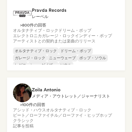
Pravda Records
レーベル
>800件の回答
オルタナティブ・ロック
ドリーム・ポップ
エレクトロニカ
ガレージ・ロック
インディー・ポップ
アーティストとの契約または楽曲のリリース
オルタナティブ・ロック
ドリーム・ポップ
ガレージ・ロック
ニューウェーブ
ポップ・ソウル
レゲエ
シューゲイザー
ソウル
Zoila Antonio
メディア・アウトレット／ジャーナリスト
>100件の回答
アシッド・ハウス
オルタナティブ・ロック
ビート／ローファイ
チル／ローファイ・ヒップホップ
クラシック
記事を投稿