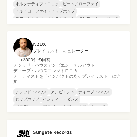
オルタナティブ・ロック
ビート／ローファイ
チル／ローファイ・ヒップホップ
コマーシャル／メインストリーム
ダンス・ミュージック
ディスコ
ドリーム・ポップ
ヒップホップ
N3UX
プレイリスト・キュレーター
>2800件の回答
アシッド・ハウス
アンビエント
チルアウト
ディープ・ハウス
エレクトロニカ
アーティストを「インパクトのあるプレイリスト」に追
加
アシッド・ハウス
アンビエント
ディープ・ハウス
ヒップホップ
インディー・ダンス
メロディック・プログレッシブ・ハウス
ミニマル
オルガニック・ハウス／ダウンテンポ
Sungate Records