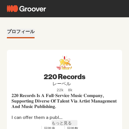
プロフィール
220 Records
レーベル
22k
8k
𝟐𝟐𝟎 𝐑𝐞𝐜𝐨𝐫𝐝𝐬 𝐈𝐬 𝐀 𝐅𝐮𝐥𝐥-𝐒𝐞𝐫𝐯𝐢𝐜𝐞 𝐌𝐮𝐬𝐢𝐜 𝐂𝐨𝐦𝐩𝐚𝐧𝐲, 
𝐒𝐮𝐩𝐩𝐨𝐫𝐭𝐢𝐧𝐠 𝐃𝐢𝐯𝐞𝐫𝐬𝐞 𝐎𝐟 𝐓𝐚𝐥𝐞𝐧𝐭 𝐕𝐢𝐚 𝐀𝐫𝐭𝐢𝐬𝐭 𝐌𝐚𝐧𝐚𝐠𝐞𝐦𝐞𝐧𝐭 
𝐀𝐧𝐝 𝐌𝐮𝐬𝐢𝐜 𝐏𝐮𝐛𝐥𝐢𝐬𝐡𝐢𝐧𝐠.

I can offer them a publ...
もっと見る
回答率
回答数