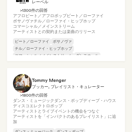
レーベル
>1300件の回答
アフロビート／アフロポップ
ビート／ローファイ
ボサノヴァ
チル／ローファイ・ヒップホップ
コマーシャル／メインストリーム
アーティストとの契約または楽曲のリリース
ビート／ローファイ
ボサノヴァ
チル／ローファイ・ヒップホップ
コマーシャル／メインストリーム
ダンスホール
ダンス・ポップ
ヒップホップ
ポップ・ソウル
Tommy Menger
ブッカー, プレイリスト・キュレーター
>1800件の回答
ダンス・ミュージック
ダンス・ポップ
ディープ・ハウス
ディスコ
エレクトロポップ
アーティストとライブイベントの機会をつなぐ
アーティストを「インパクトのあるプレイリスト」に追
加
ダンス・ミュージック
ダンス・ポップ