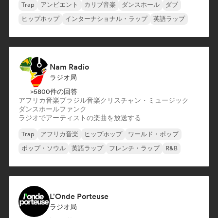
Trap
アンビエント
カリブ音楽
ダンスホール
ダブ
ヒップホップ
インターナショナル・ラップ
英語ラップ
Nam Radio
ラジオ局
>5800件の回答
アフリカ音楽
ブラジル音楽
クリスチャン・ミュージック
ダンスホール
ファンク
ラジオでアーティストの楽曲を放送する
Trap
アフリカ音楽
ヒップホップ
ワールド・ポップ
ポップ・ソウル
英語ラップ
フレンチ・ラップ
R&B
L'Onde Porteuse
ラジオ局