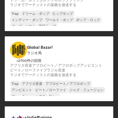
ドリーム・ポップ
エレクトロポップ
ファンク
ラジオでアーティストの楽曲を放送する
Trap
ドリーム・ポップ
ヒップホップ
インディー・ポップ
ワールド・ポップ
ポップ・ロック
ポップ・ソウル
英語ラップ
Global Bazar!
ラジオ局
>2700件の回答
アフリカ音楽
アフロビート／アフロポップ
アンビエント
ビート／ローファイ
ブラジル音楽
ラジオでアーティストの楽曲を放送する
Trap
アフリカ音楽
アフロビート／アフロポップ
アンビエント
ビート／ローファイ
ジャズ・フュージョン
フューチャー・ハウス
Grime
Indieffusione