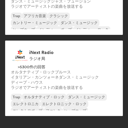
ダンス・ミュージック
ジャズ・フュージョン
ラジオでアーティストの楽曲を放送する
Trap
アフリカ音楽
クラシック
カントリー・ミュージック
ダンス・ミュージック
ヒップホップ
インディー・ポップ
インディー・ロック
iNext Radio
ラジオ局
>5300件の回答
オルタナティブ・ロック
ブルース
イタリアン・カンツォーネ
ダンス・ミュージック
ディープ・ハウス
ラジオでアーティストの楽曲を放送する
Trap
オルタナティブ・ロック
ダンス・ミュージック
エレクトロニカ
エレクトロニック・ロック
エレクトロポップ
ファンク
ヒップホップ