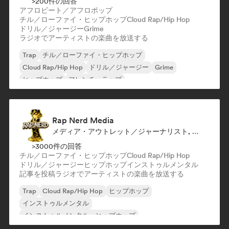
>200件の回答
アフロビート／アフロポップ
チル／ローファイ・ヒップホップ
Cloud Rap/Hip Hop
ドリル／ジャージー
Grime
ラジオでアーティストの楽曲を放送する
Trap
チル／ローファイ・ヒップホップ
Cloud Rap/Hip Hop
ドリル／ジャージー
Grime
ヒップホップ
フレンチ・ラップ
アフロビート／アフロポップ
Rap Nerd Media
メディア・アウトレット／ジャーナリスト, ラジオ局
>3000件の回答
チル／ローファイ・ヒップホップ
Cloud Rap/Hip Hop
ドリル／ジャージー
ヒップホップ
インストゥルメンタル
記事を投稿
ラジオでアーティストの楽曲を放送する
Trap
Cloud Rap/Hip Hop
ヒップホップ
インストゥルメンタル
インストゥルメンタル・ヒップホップ
インターナショナル・ラップ
英語ラップ