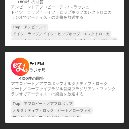
>800件の回答
アンビエント
アフロビート
デス/スラッシュ
ドイツ・ラップ／ドイツ・ヒップホップ
エレクトロニカ
ラジオでアーティストの楽曲を放送する
Trap
アンビエント
ドイツ・ラップ／ドイツ・ヒップホップ
エレクトロニカ
エレクトロ・ジャズ／ニュー・ジャズ
Grime
ヒップホップ
インディー・ダンス
Ez1 FM
ラジオ局
>1100件の回答
アフロビート／アフロポップ
オルタナティブ・ロック
ビート／ローファイ
ブラジル音楽
ブラジリアン・ファンク
ラジオでアーティストの楽曲を放送する
Trap
アフロビート／アフロポップ
オルタナティブ・ロック
ビート／ローファイ
ブラジル音楽
ブラジリアン・ファンク
ブラジリアン・セルタネージョ
ダンス・ポップ