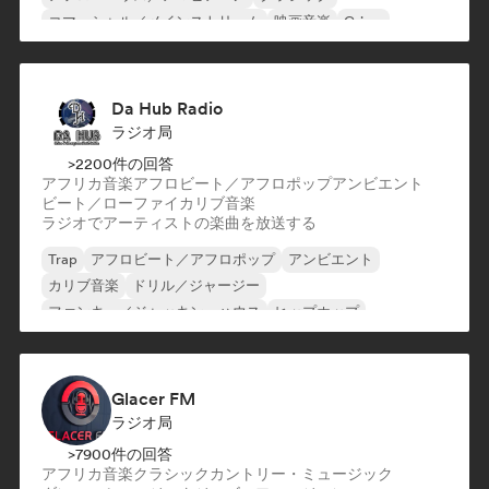
コマーシャル／メインストリーム
映画音楽
Grime
Da Hub Radio
ラジオ局
>2200件の回答
アフリカ音楽
アフロビート／アフロポップ
アンビエント
ビート／ローファイ
カリブ音楽
ラジオでアーティストの楽曲を放送する
Trap
アフロビート／アフロポップ
アンビエント
カリブ音楽
ドリル／ジャージー
ファンキー／ジャッキン・ハウス
ヒップホップ
ヒップホップ
Glacer FM
ラジオ局
>7900件の回答
アフリカ音楽
クラシック
カントリー・ミュージック