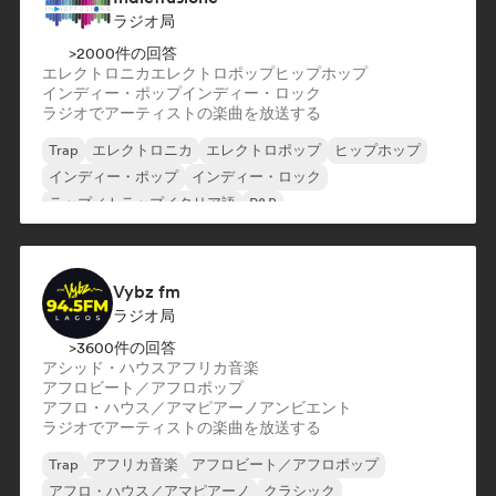
ラジオ局
>2000件の回答
エレクトロニカ
エレクトロポップ
ヒップホップ
インディー・ポップ
インディー・ロック
ラジオでアーティストの楽曲を放送する
Trap
エレクトロニカ
エレクトロポップ
ヒップホップ
インディー・ポップ
インディー・ロック
ラップ／トラップイタリア語
R&B
Vybz fm
ラジオ局
>3600件の回答
アシッド・ハウス
アフリカ音楽
アフロビート／アフロポップ
アフロ・ハウス／アマピアーノ
アンビエント
ラジオでアーティストの楽曲を放送する
Trap
アフリカ音楽
アフロビート／アフロポップ
アフロ・ハウス／アマピアーノ
クラシック