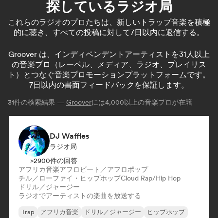
探しているラジオ局
これらのラジオのプロたちは、新しいトラップ音楽を積極
的に聴き、すべての投稿に対して7日以内に返信する。
Groover は、インディペンデントアーティストを31人以上
の音楽プロ（レーベル、メディア、ラジオ、プレイリス
ト）とつなぐ音楽プロモーションプラットフォームです。
7日以内の書面フィードバックを保証します。
31
件の検索結果 —
Groover
には4,000以上の音楽プロが在籍
DJ Waffles
ラジオ局
>2900件の回答
アフリカ音楽
アフロビート／アフロポップ
チル／ローファイ・ヒップホップ
Cloud Rap/Hip Hop
ドリル／ジャージー
ラジオでアーティストの楽曲を放送する
Trap
アフリカ音楽
ドリル／ジャージー
ヒップホップ