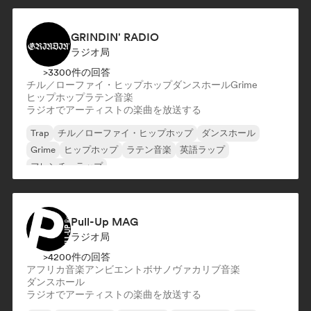
チル／ローファイ・ヒップホップ
GRINDIN' RADIO
ラジオ局
>3300件の回答
チル／ローファイ・ヒップホップ
ダンスホール
Grime
ヒップホップ
ラテン音楽
ラジオでアーティストの楽曲を放送する
Trap
チル／ローファイ・ヒップホップ
ダンスホール
Grime
ヒップホップ
ラテン音楽
英語ラップ
フレンチ・ラップ
Pull-Up MAG
ラジオ局
>4200件の回答
アフリカ音楽
アンビエント
ボサノヴァ
カリブ音楽
ダンスホール
ラジオでアーティストの楽曲を放送する