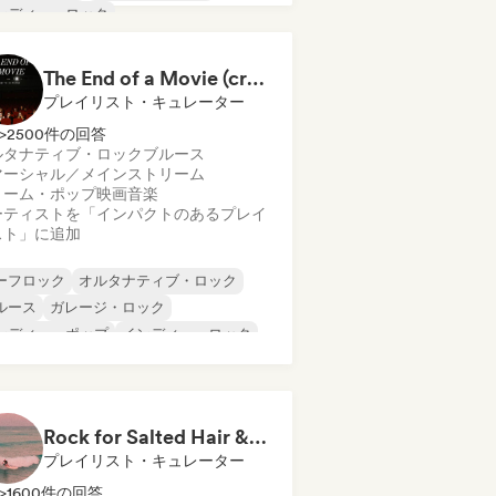
ンディー・ロック
ログレッシブ・ロック
イケデリック・ロック
パンク・ロック
The End of a Movie (credit scenes) 🎞️ Cinematic Dream Pop & Bedroom Indie
プレイリスト・キュレーター
>2500件の回答
ルタナティブ・ロック
ブルース
マーシャル／メインストリーム
リーム・ポップ
映画音楽
ーティストを「インパクトのあるプレイ
スト」に追加
ーフロック
オルタナティブ・ロック
ルース
ガレージ・ロック
ンディー・ポップ
インディー・ロック
ログレッシブ・ロック
イケデリック・ロック
Rock for Salted Hair & Sandy Toes
プレイリスト・キュレーター
>1600件の回答