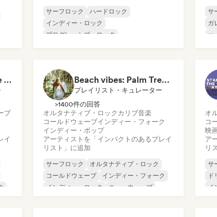
サーフロック
ハードロック
サ
インディー・ロック
ガ
プログレッシブ・ロック
ハ
ロック・アンド・ロール／クラシック・ロ
ポ
ック
ブルース
ガレージ・ロック
Skate Jams 🛹 Garage Rock, Surf Rock & Neo-Psych
Beach vibes: Palm Tree Breezes 🌴 Indie Folk, Acoustic & Singer-Songwriter
ポストロック
ー
プレイリスト・キュレーター
>1400件の回答
ーブ
オルタナティブ・ロック
カリブ音楽
オ
コールドウェーブ
インディー・フォーク
コ
インディー・ポップ
映
レイ
アーティストを「インパクトのあるプレイ
ア
リスト」に追加
リ
サーフロック
オルタナティブ・ロック
サ
コールドウェーブ
インディー・フォーク
ド
ク
インディー・ロック
ニューウェーブ
イ
サイケデリック・ポップ
ロ
サイケデリック・ロック
サ