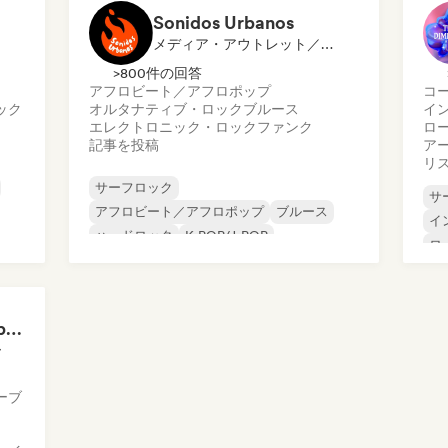
Sonidos Urbanos
メディア・アウトレット／ジャーナリスト
>800件の回答
アフロビート／アフロポップ
コ
ック
オルタナティブ・ロック
ブルース
イ
エレクトロニック・ロック
ファンク
ロ
記事を投稿
ア
リ
サーフロック
サ
アフロビート／アフロポップ
ブルース
イ
ハードロック
K-POP/J-POP
ロ
ラテン・ポップ
ニューウェーブ
ニ
ポップ・パンク
サ
Witchy Whispers & Spells 🔮 Ethereal Art Pop & Dream Pop
ー
ーブ