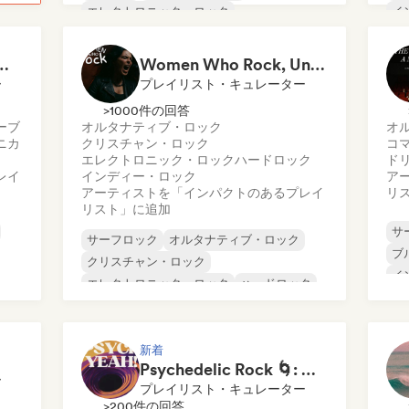
エレクトロニック・ロック
イ
エレクトロニカ
ガレージ・ロック
プ
インディー・ロック
サ
 Garage Rock, Alt-Rock & Indie Anthems
Women Who Rock, Unapologetically
ー
プレイリスト・キュレーター
>1000件の回答
ーブ
オルタナティブ・ロック
オ
ニカ
クリスチャン・ロック
コ
エレクトロニック・ロック
ハードロック
ド
レイ
インディー・ロック
ア
アーティストを「インパクトのあるプレイ
リ
リスト」に追加
サ
サーフロック
オルタナティブ・ロック
ブ
クリスチャン・ロック
イ
エレクトロニック・ロック
ハードロック
プ
インディー・ロック
ポップ・ロック
サ
プログレッシブ・ロック
新着
Psychedelic Rock 🌀: Modern Psych & Turkish Vibes
ー
プレイリスト・キュレーター
>200件の回答