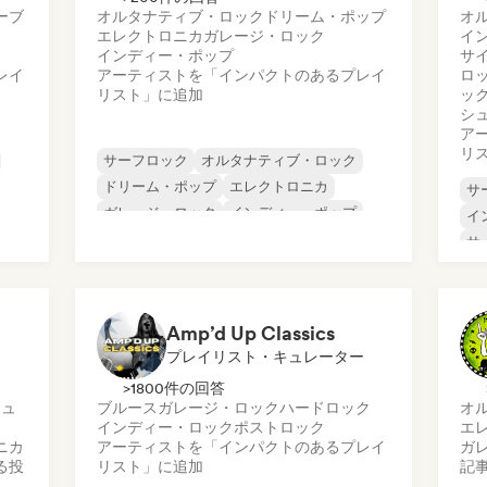
ーブ
オルタナティブ・ロック
ドリーム・ポップ
オ
エレクトロニカ
ガレージ・ロック
イ
インディー・ポップ
サ
レイ
アーティストを「インパクトのあるプレイ
ロ
リスト」に追加
ッ
シ
ア
リ
サーフロック
オルタナティブ・ロック
ドリーム・ポップ
エレクトロニカ
サ
ガレージ・ロック
インディー・ポップ
イ
インディー・ロック
ニューウェーブ
サ
ロ
ッ
シ
Amp’d Up Classics
プレイリスト・キュレーター
>1800件の回答
シュ
ブルース
ガレージ・ロック
ハードロック
オ
インディー・ロック
ポストロック
エ
ニカ
アーティストを「インパクトのあるプレイ
ガ
る投
リスト」に追加
記