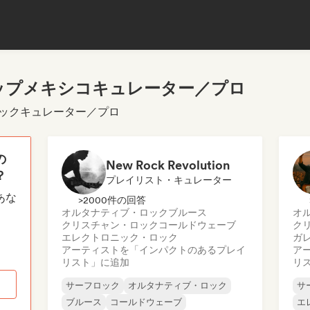
ップメキシコキュレーター／プロ
ロックキュレーター／プロ
の
New Rock Revolution
？
プレイリスト・キュレーター
あな
>2000件の回答
オルタナティブ・ロック
ブルース
オ
クリスチャン・ロック
コールドウェーブ
ク
エレクトロニック・ロック
ガ
アーティストを「インパクトのあるプレイ
ア
リスト」に追加
リ
サーフロック
オルタナティブ・ロック
サ
ブルース
コールドウェーブ
エ