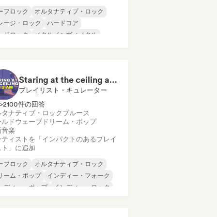
ーフロック
オルタナティブ・ロック
レージ・ロック
ハードコア
ードロック
メタル／ヘヴィメタル
ップ・パンク
ポップ・ロック
Staring at the ceiling at 2am
プレイリスト・キュレーター
>2100件の回答
ルタナティブ・ロック
ブルース
ールドウェーブ
ドリーム・ポップ
画音楽
ーティストを「インパクトのあるプレイ
スト」に追加
ーフロック
オルタナティブ・ロック
リーム・ポップ
インディー・フォーク
ンディー・ポップ
インディー・ロック
ーファイ・ベッドルーム
イケデリック・ポップ