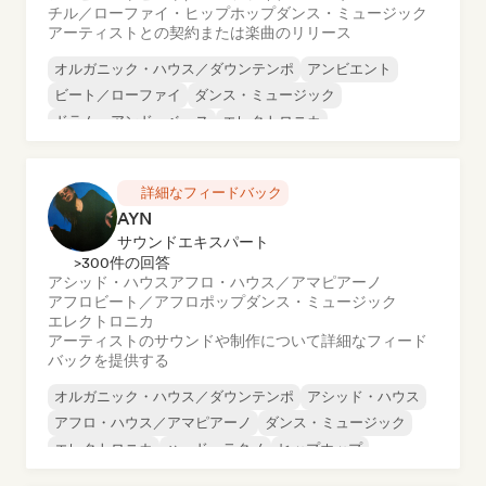
チル／ローファイ・ヒップホップ
ダンス・ミュージック
アーティストとの契約または楽曲のリリース
オルガニック・ハウス／ダウンテンポ
アンビエント
ビート／ローファイ
ダンス・ミュージック
ドラム・アンド・ベース
エレクトロニカ
エクスペリメンタル・エレクトロニック
エクスペリメンタル・ロック
詳細なフィードバック
AYN
サウンドエキスパート
>300件の回答
アシッド・ハウス
アフロ・ハウス／アマピアーノ
アフロビート／アフロポップ
ダンス・ミュージック
エレクトロニカ
アーティストのサウンドや制作について詳細なフィード
バックを提供する
オルガニック・ハウス／ダウンテンポ
アシッド・ハウス
アフロ・ハウス／アマピアーノ
ダンス・ミュージック
エレクトロニカ
ハード・テクノ
ヒップホップ
インディー・ダンス