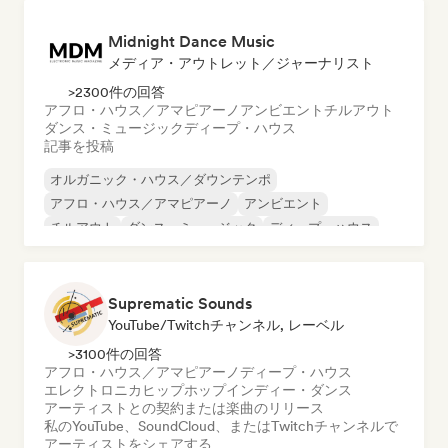
Midnight Dance Music
メディア・アウトレット／ジャーナリスト
>2300件の回答
アフロ・ハウス／アマピアーノ
アンビエント
チルアウト
ダンス・ミュージック
ディープ・ハウス
記事を投稿
オルガニック・ハウス／ダウンテンポ
アフロ・ハウス／アマピアーノ
アンビエント
チルアウト
ダンス・ミュージック
ディープ・ハウス
ドラム・アンド・ベース
ヒップホップ
Suprematic Sounds
YouTube/Twitchチャンネル, レーベル
>3100件の回答
アフロ・ハウス／アマピアーノ
ディープ・ハウス
エレクトロニカ
ヒップホップ
インディー・ダンス
アーティストとの契約または楽曲のリリース
私のYouTube、SoundCloud、またはTwitchチャンネルで
アーティストをシェアする