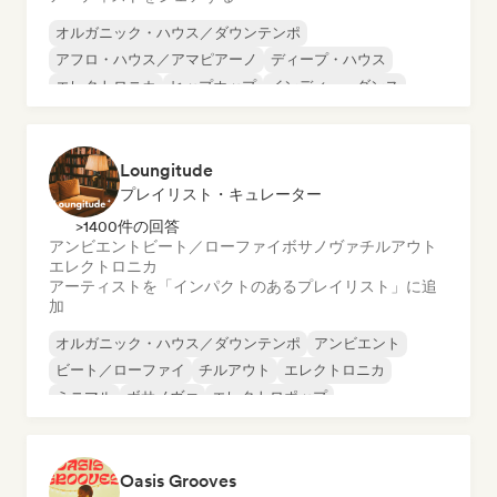
オルガニック・ハウス／ダウンテンポ
アフロ・ハウス／アマピアーノ
ディープ・ハウス
エレクトロニカ
ヒップホップ
インディー・ダンス
メロディック・プログレッシブ・ハウス
ミニマル
Loungitude
プレイリスト・キュレーター
>1400件の回答
アンビエント
ビート／ローファイ
ボサノヴァ
チルアウト
エレクトロニカ
アーティストを「インパクトのあるプレイリスト」に追
加
オルガニック・ハウス／ダウンテンポ
アンビエント
ビート／ローファイ
チルアウト
エレクトロニカ
ミニマル
ボサノヴァ
エレクトロポップ
Oasis Grooves