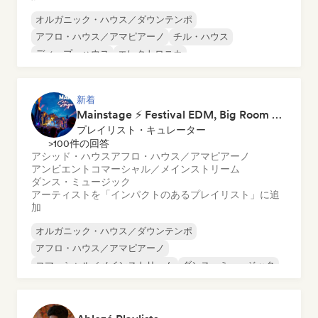
オルガニック・ハウス／ダウンテンポ
アフロ・ハウス／アマピアーノ
チル・ハウス
ディープ・ハウス
エレクトロニカ
エクスペリメンタル・エレクトロニック
フレンチ・ハウス
フューチャー・ハウス
新着
Mainstage ⚡ Festival EDM, Big Room & House Anthems
プレイリスト・キュレーター
>100件の回答
アシッド・ハウス
アフロ・ハウス／アマピアーノ
アンビエント
コマーシャル／メインストリーム
ダンス・ミュージック
アーティストを「インパクトのあるプレイリスト」に追
加
オルガニック・ハウス／ダウンテンポ
アフロ・ハウス／アマピアーノ
コマーシャル／メインストリーム
ダンス・ミュージック
ダンス・ポップ
ディスコ
エレクトロニカ
エレクトロ・スウィング