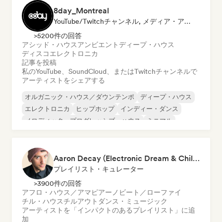
8day_Montreal
YouTube/Twitchチャンネル, メディア・アウトレット／ジャーナリスト
>5200件の回答
アシッド・ハウス
アンビエント
ディープ・ハウス
ディスコ
エレクトロニカ
記事を投稿
私のYouTube、SoundCloud、またはTwitchチャンネルで
アーティストをシェアする
オルガニック・ハウス／ダウンテンポ
ディープ・ハウス
エレクトロニカ
ヒップホップ
インディー・ダンス
メロディック・プログレッシブ・ハウス
ミニマル
ニュー・ディスコ／イタロ
Aaron Decay (Electronic Dream & Chill Electronic Dream playlists)
プレイリスト・キュレーター
>3900件の回答
アフロ・ハウス／アマピアーノ
ビート／ローファイ
チル・ハウス
チルアウト
ダンス・ミュージック
アーティストを「インパクトのあるプレイリスト」に追
加