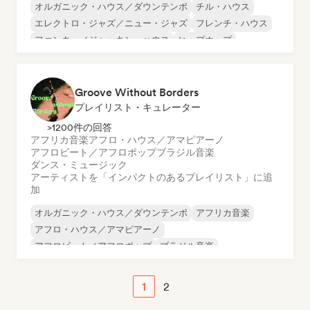
オルガニック・ハウス／ダウンテンポ
チル・ハウス
エレクトロ・ジャズ／ニュー・ジャズ
フレンチ・ハウス
ファンキー／ジャッキン・ハウス
ヒップホップ
メロディック・プログレッシブ・ハウス
Groove Without Borders
プレイリスト・キュレーター
>1200件の回答
アフリカ音楽
アフロ・ハウス／アマピアーノ
アフロビート／アフロポップ
ブラジル音楽
ダンス・ミュージック
アーティストを「インパクトのあるプレイリスト」に追
加
オルガニック・ハウス／ダウンテンポ
アフリカ音楽
アフロ・ハウス／アマピアーノ
アフロビート／アフロポップ
ブラジル音楽
ダンス・ミュージック
インディー・ダンス
ラテン音楽
1
2