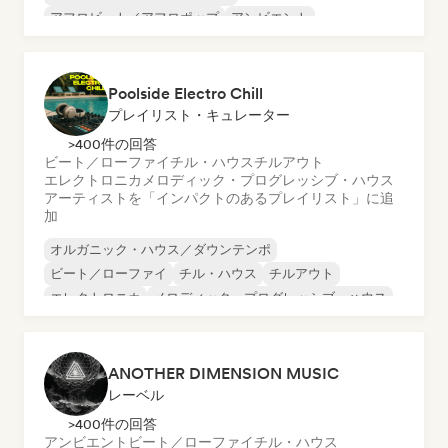
アフロビート／アフロポップ
アンビエント
チル・ハウス
チルアウト
ダンス・ミュージック
ディープ・ハウス
Poolside Electro Chill
プレイリスト・キュレーター
>400件の回答
ビート／ローファイ
チル・ハウス
チルアウト
エレクトロニカ
メロディック・プログレッシブ・ハウス
アーティストを「インパクトのあるプレイリスト」に追
加
オルガニック・ハウス／ダウンテンポ
ビート／ローファイ
チル・ハウス
チルアウト
エレクトロニカ
メロディック・プログレッシブ・ハウス
ミニマル
トリップホップ
ANOTHER DIMENSION MUSIC
レーベル
>400件の回答
アンビエント
ビート／ローファイ
チル・ハウス