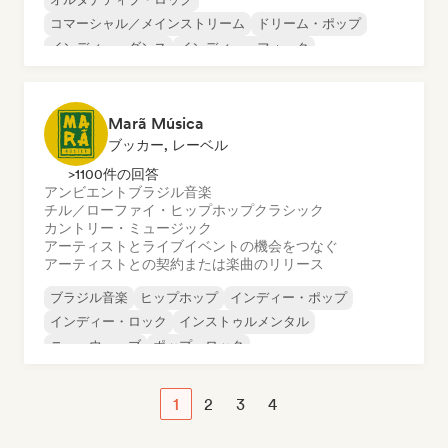
コマーシャル／メインストリーム
ドリーム・ポップ
インディー・ダンス
インディー・フォーク
インディー・ポップ
ワールド・ポップ
ポップ・ソウル
Marã Música
ブッカー, レーベル
>1100件の回答
アンビエント
ブラジル音楽
チル／ローファイ・ヒップホップ
クラシック
カントリー・ミュージック
アーティストとライブイベントの機会をつなぐ
アーティストとの契約または楽曲のリリース
ブラジル音楽
ヒップホップ
インディー・ポップ
インディー・ロック
インストゥルメンタル
ニューウェーブ
ポップ・ロック
シンガーソングライター
1
2
3
4