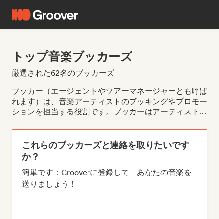
トップ音楽ブッカーズ
厳選された62名のブッカーズ
ブッカー（エージェントやツアーマネージャーとも呼ば
れます）は、音楽アーティストのブッキングやプロモー
ションを担当する役割です。ブッカーはアーティストと
協力して会場やプロモーターとのブッキングを確保し、
メディアと連携してアーティストやライブ公演のプロモ
ーションを行います。 ブッカーに連絡を取る最良の方
これらのブッカーズと連絡を取りたいです
法は、音楽プロモーションプラットフォーム
か？
「Groover」を利用することです。Grooverは、アーテ
簡単です：Grooverに登録して、あなたの音楽を
ィストとブッカーを結びつけるウェブサイトです。アー
ティストはプロフィールを作成し、自身の音楽ジャンル
送りましょう！
に合ったブッカーを検索することができます。 Groover
を通じてブッカーに連絡すると、彼らが現在どのような
アーティストと仕事をしているか、またどのようなアー