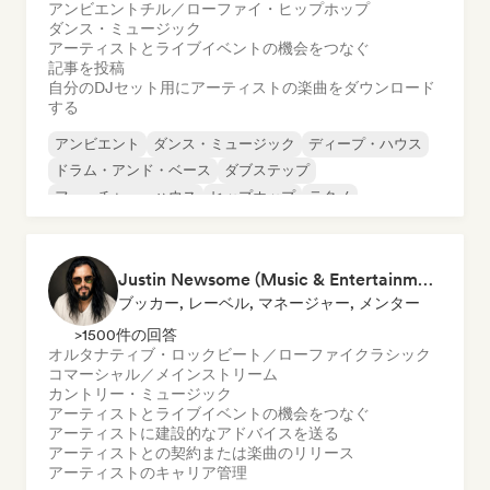
アンビエント
チル／ローファイ・ヒップホップ
ダンス・ミュージック
アーティストとライブイベントの機会をつなぐ
記事を投稿
自分のDJセット用にアーティストの楽曲をダウンロード
する
アンビエント
ダンス・ミュージック
ディープ・ハウス
ドラム・アンド・ベース
ダブステップ
フューチャー・ハウス
ヒップホップ
テクノ
Justin Newsome (Music & Entertainment Executive | A&R, Artist Development & Partnerships | Applied AI & Systems Strategy)
ブッカー, レーベル, マネージャー, メンター
>1500件の回答
オルタナティブ・ロック
ビート／ローファイ
クラシック
コマーシャル／メインストリーム
カントリー・ミュージック
アーティストとライブイベントの機会をつなぐ
アーティストに建設的なアドバイスを送る
アーティストとの契約または楽曲のリリース
アーティストのキャリア管理