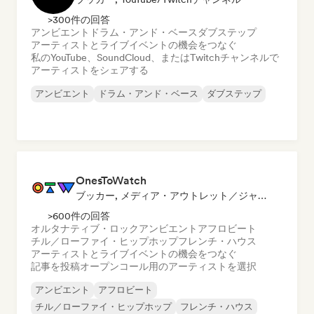
>300件の回答
アンビエント
ドラム・アンド・ベース
ダブステップ
アーティストとライブイベントの機会をつなぐ
私のYouTube、SoundCloud、またはTwitchチャンネルで
アーティストをシェアする
アンビエント
ドラム・アンド・ベース
ダブステップ
OnesToWatch
ブッカー, メディア・アウトレット／ジャーナリスト
>600件の回答
オルタナティブ・ロック
アンビエント
アフロビート
チル／ローファイ・ヒップホップ
フレンチ・ハウス
アーティストとライブイベントの機会をつなぐ
記事を投稿
オープンコール用のアーティストを選択
アンビエント
アフロビート
チル／ローファイ・ヒップホップ
フレンチ・ハウス