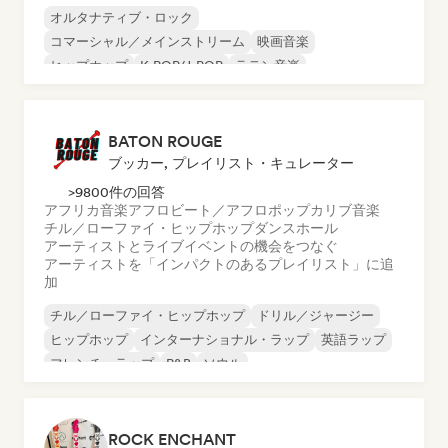
オルタナティブ・ロック
コマーシャル／メインストリーム
映画音楽
ヒップホップ
K-POP/J-POP
ラテン音楽
ポップ・パンク
ポップ・ロック
BATON ROUGE
ブッカー, プレイリスト・キュレーター
>9800件の回答
アフリカ音楽
アフロビート／アフロポップ
カリブ音楽
チル／ローファイ・ヒップホップ
ダンスホール
アーティストとライブイベントの機会をつなぐ
アーティストを「インパクトのあるプレイリスト」に追
加
チル／ローファイ・ヒップホップ
ドリル／ジャージー
ヒップホップ
インターナショナル・ラップ
英語ラップ
フレンチ・ラップ
R&B
ソウル
ROCK ENCHANT