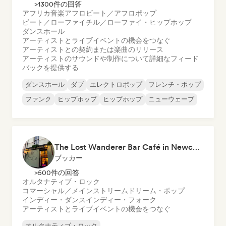
>1300件の回答
アフリカ音楽
アフロビート／アフロポップ
ビート／ローファイ
チル／ローファイ・ヒップホップ
ダンスホール
アーティストとライブイベントの機会をつなぐ
アーティストとの契約または楽曲のリリース
アーティストのサウンドや制作について詳細なフィード
バックを提供する
ダンスホール
ダブ
エレクトロポップ
フレンチ・ポップ
ファンク
ヒップホップ
ヒップホップ
ニューウェーブ
The Lost Wanderer Bar Café in Newcastle
ブッカー
>500件の回答
オルタナティブ・ロック
コマーシャル／メインストリーム
ドリーム・ポップ
インディー・ダンス
インディー・フォーク
アーティストとライブイベントの機会をつなぐ
オルタナティブ・ロック