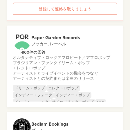
ティストや音楽を求めているかを知ることができます。
登録して連絡を取りましょう
ライブ出演の機会を探しているアーティストの方は、
Groover上で直接音楽コンテストに参加することも可能
です。
Paper Garden Records
ブッカー, レーベル
>800件の回答
オルタナティブ・ロック
アフロビート／アフロポップ
ブラジリアン・ファンク
ドリーム・ポップ
エレクトロポップ
アーティストとライブイベントの機会をつなぐ
アーティストとの契約または楽曲のリリース
ドリーム・ポップ
エレクトロポップ
インディー・フォーク
インディー・ポップ
インディー・ロック
サイケデリック・ポップ
R&B
シンガーソングライター
Bedlam Bookings