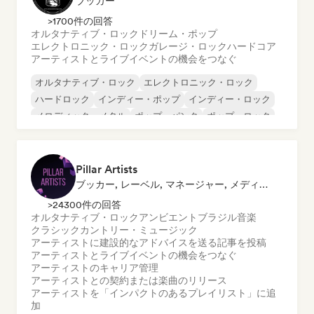
ブッカー
>1700件の回答
オルタナティブ・ロック
ドリーム・ポップ
エレクトロニック・ロック
ガレージ・ロック
ハードコア
アーティストとライブイベントの機会をつなぐ
オルタナティブ・ロック
エレクトロニック・ロック
ハードロック
インディー・ポップ
インディー・ロック
メロディック・メタル
ポップ・パンク
ポップ・ロック
Pillar Artists
ブッカー, レーベル, マネージャー, メディア・アウトレット／ジャーナリスト, メンター, プレイリスト・キュレーター
>24300件の回答
オルタナティブ・ロック
アンビエント
ブラジル音楽
クラシック
カントリー・ミュージック
アーティストに建設的なアドバイスを送る
記事を投稿
アーティストとライブイベントの機会をつなぐ
アーティストのキャリア管理
アーティストとの契約または楽曲のリリース
アーティストを「インパクトのあるプレイリスト」に追
加