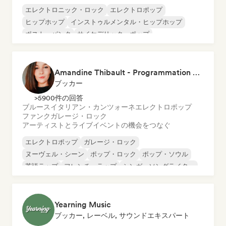
エレクトロニック・ロック
エレクトロポップ
ヒップホップ
インストゥルメンタル・ヒップホップ
ポスト・パンク
サイケデリック・ポップ
サイケデリック・ロック
R&B
Amandine Thibault - Programmation Concerts SMAC IDF, Booking, Management
ブッカー
>5900件の回答
ブルース
イタリアン・カンツォーネ
エレクトロポップ
ファンク
ガレージ・ロック
アーティストとライブイベントの機会をつなぐ
エレクトロポップ
ガレージ・ロック
ヌーヴェル・シーン
ポップ・ロック
ポップ・ソウル
英語ラップ
フレンチ・ラップ
シンガーソングライター
Yearning Music
ブッカー, レーベル, サウンドエキスパート