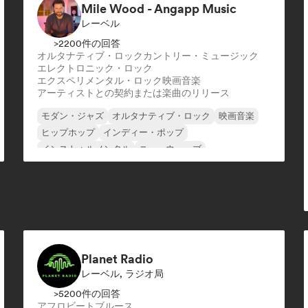
Mile Wood - Angapp Music
レーベル
>2200件の回答
オルタナティブ・ロック
カントリー・ミュージック
エレクトロニック・ロック
エクスペリメンタル・ロック
映画音楽
アーティストとの契約または楽曲のリリース
モダン・ジャズ
オルタナティブ・ロック
映画音楽
ヒップホップ
インディー・ポップ
インストゥルメンタル
ニューウェーブ
シンガーソングライター
Planet Radio
レーベル, ラジオ局
>5200件の回答
アフロビート
ブルース