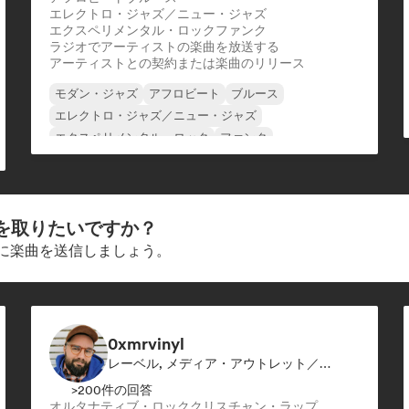
エレクトロ・ジャズ／ニュー・ジャズ
エクスペリメンタル・ロック
ファンク
ラジオでアーティストの楽曲を放送する
アーティストとの契約または楽曲のリリース
モダン・ジャズ
アフロビート
ブルース
エレクトロ・ジャズ／ニュー・ジャズ
エクスペリメンタル・ロック
ファンク
ジャズ・フュージョン
ゴスペル
を取りたいですか？
ーに楽曲を送信しましょう。
0xmrvinyl
レーベル, メディア・アウトレット／ジャーナリスト
>200件の回答
オルタナティブ・ロック
クリスチャン・ラップ