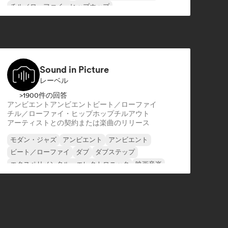
チル／ローファイ・ヒップホップ
カントリー・ミュージック
ドイツ・ラップ／ドイツ・ヒップホップ
エレクトロポップ
Sound in Picture
レーベル
>1900件の回答
アンビエント
アンビエント
ビート／ローファイ
チル／ローファイ・ヒップホップ
チルアウト
アーティストとの契約または楽曲のリリース
モダン・ジャズ
アンビエント
アンビエント
ビート／ローファイ
ダブ
ダブステップ
エクスペリメンタル・エレクトロニック
映画音楽