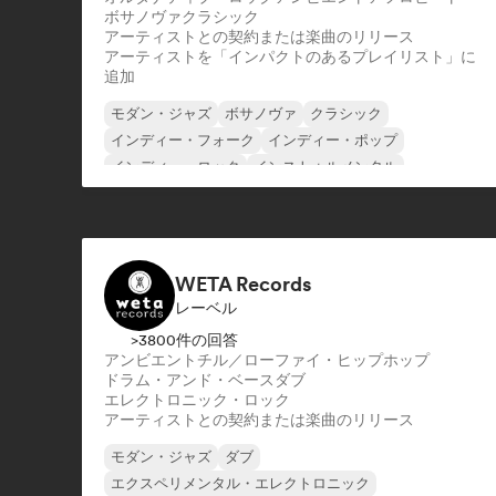
ボサノヴァ
クラシック
アーティストとの契約または楽曲のリリース
アーティストを「インパクトのあるプレイリスト」に
追加
モダン・ジャズ
ボサノヴァ
クラシック
インディー・フォーク
インディー・ポップ
インディー・ロック
インストゥルメンタル
ネオ／モダン・クラシック
WETA Records
レーベル
>3800件の回答
アンビエント
チル／ローファイ・ヒップホップ
ドラム・アンド・ベース
ダブ
エレクトロニック・ロック
アーティストとの契約または楽曲のリリース
モダン・ジャズ
ダブ
エクスペリメンタル・エレクトロニック