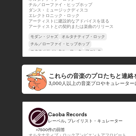
チル／ローファイ・ヒップホップ
ダンス・ミュージック
ディスコ
エレクトロニック・ロック
アーティストに建設的なアドバイスを送る
アーティストとの契約または楽曲のリリース
モダン・ジャズ
オルタナティブ・ロック
チル／ローファイ・ヒップホップ
エクスペリメンタル・ロック
ファンク
インディー・ダンス
インディー・フォーク
インディー・ポップ
これらの音楽のプロたちと連絡
3,000人以上の音楽プロやキュレータ
Caoba Records
レーベル, プレイリスト・キュレーター
>7500件の回答
オルタナティブ・ロック
アンビエント
アフロビート