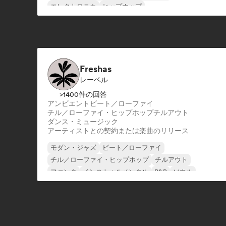
エレクトロニカ
ヒップホップ
サイケデリック・ロック
英語ラップ
フレンチ・ラップ
Freshas
レーベル
>1400件の回答
アンビエント
ビート／ローファイ
チル／ローファイ・ヒップホップ
チルアウト
ダンス・ミュージック
アーティストとの契約または楽曲のリリース
モダン・ジャズ
ビート／ローファイ
チル／ローファイ・ヒップホップ
チルアウト
ファンク
インストゥルメンタル
R&B
ソウル