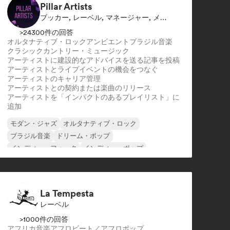
Pillar Artists
ブッカー, レーベル, マネージャー, メディア・アウトレット／ジャーナリスト, メンター, プレイリスト・キュレーター
>24300件の回答
オルタナティブ・ロック
アンビエント
ブラジル音楽
クラシック
カントリー・ミュージック
アーティストに建設的なアドバイスを送る
記事を投稿
アーティストとライブイベントの機会をつなぐ
アーティストのキャリア管理
アーティストとの契約または楽曲のリリース
アーティストを「インパクトのあるプレイリスト」に
追加
モダン・ジャズ
オルタナティブ・ロック
ブラジル音楽
ドリーム・ポップ
インディー・フォーク
インディー・ポップ
インディー・ロック
ポップ・ロック
La Tempesta
レーベル
>1000件の回答
アフリカ音楽
アフロビート／アフロポップ