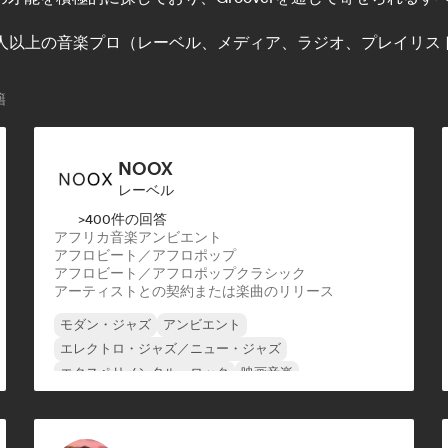
を39人以上の音楽プロ（レーベル、メディア、ラジオ、プレイ
籍
NOOX
レーベル
>400件の回答
アフリカ音楽
アンビエント
アフロビート／アフロポップ
アフロビート／アフロポップ
クラシック
アーティストとの契約または楽曲のリリース
モダン・ジャズ
アンビエント
エレクトロ・ジャズ／ニュー・ジャズ
エクスペリメンタル・ロック
映画音楽
ジャズ・フュージョン
インディー・フォーク
インストゥルメンタル