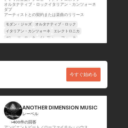
オルタナティブ・ロック
イタリアン・カンツォーネ
ダブ
アーティストとの契約または楽曲のリリース
モダン・ジャズ
オルタナティブ・ロック
イタリアン・カンツォーネ
エレクトロニカ
ガレージ・ロック
インディー・フォーク
インディー・ポップ
ローファイ・ベッドルーム
今すぐ始める
ANOTHER DIMENSION MUSIC
レーベル
>400件の回答
アンビエント
ビート／ローファイ
チル・ハウス