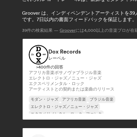
Groover は、インディペンデントアーティスト
です。7日以内の書面フィードバックを保証します。
39
件の検索結果 —
Groover
には4,000以上の音楽プロが在
Dox Records
レーベル
>400件の回答
アフリカ音楽
ボサノヴァ
ブラジル音楽
エレクトロ・ジャズ／ニュー・ジャズ
エクスペリメンタル・ロック
アーティストとの契約または楽曲のリリース
モダン・ジャズ
アフリカ音楽
ブラジル音楽
エレクトロ・ジャズ／ニュー・ジャズ
エクスペリメンタル・ロック
ファンク
ジャズ・フュージョン
インストゥルメンタル・ヒップホップ