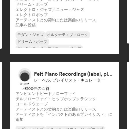
ドリーム・ポップ
エレクトロ・ジャズ／ニュー・ジャズ
エレクトロポップ
アーティストとの契約または楽曲のリリース
記事を投稿
モダン・ジャズ
オルタナティブ・ロック
ドリーム・ポップ
エレクトロ・ジャズ／ニュー・ジャズ
エレクトロポップ
エレクトロニカ
映画音楽
ジャズ・フュージョン
Felt Piano Recordings (label, playlists)
レーベル, プレイリスト・キュレーター
>3100件の回答
アンビエント
ビート／ローファイ
チル／ローファイ・ヒップホップ
クラシック
コールドウェーブ
アーティストとの契約または楽曲のリリース
アーティストを「インパクトのあるプレイリスト」に
追加