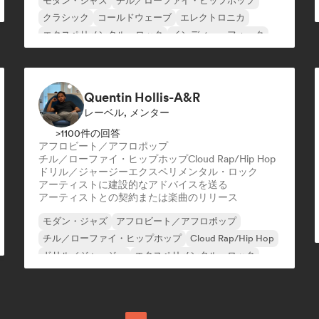
モダン・ジャズ
チル／ローファイ・ヒップホップ
クラシック
コールドウェーブ
エレクトロニカ
エクスペリメンタル・ロック
インディー・フォーク
インストゥルメンタル
Quentin Hollis-A&R
レーベル, メンター
>1100件の回答
アフロビート／アフロポップ
チル／ローファイ・ヒップホップ
Cloud Rap/Hip Hop
ドリル／ジャージー
エクスペリメンタル・ロック
アーティストに建設的なアドバイスを送る
アーティストとの契約または楽曲のリリース
モダン・ジャズ
アフロビート／アフロポップ
チル／ローファイ・ヒップホップ
Cloud Rap/Hip Hop
ドリル／ジャージー
エクスペリメンタル・ロック
ヒップホップ
インストゥルメンタル・ヒップホップ