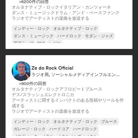
>6200件の回答
オルタナティブ・ロック
イタリアン・カンツォーネ
ダンス・ミュージック
ドラム・アンド・ベース
ファンク
ラジオでアーティストの楽曲を放送する
インディー・ロック
オルタナティブ・ロック
ダンス・ミュージック
ハードロック
モダン・ジャズ
英語ラップ
R&B
レゲエ
Ze do Rock Oficial
ラジオ局, ソーシャルメディアインフルエンサー
>900件の回答
オルタナティブ・ロック
アフロビート
ブルース
デス/スラッシュ
エレクトロニカ
アーティストに関するインパクトのある投稿やリールを作
成する
ラジオでアーティストの楽曲を放送する
インディー・ロック
オルタナティブ・ロック
ブルース
ガレージ・ロック
ハードコア
ハードロック
メロディック・メタル
メタル／ヘヴィメタル