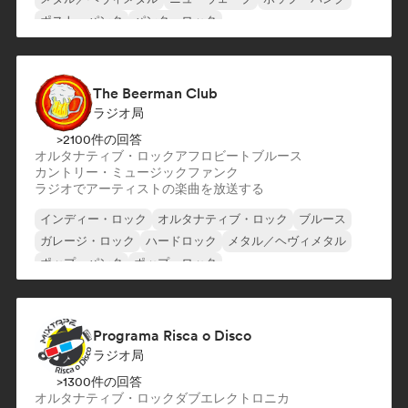
ポスト・パンク
パンク・ロック
The Beerman Club
ラジオ局
>2100件の回答
オルタナティブ・ロック
アフロビート
ブルース
カントリー・ミュージック
ファンク
ラジオでアーティストの楽曲を放送する
インディー・ロック
オルタナティブ・ロック
ブルース
ガレージ・ロック
ハードロック
メタル／ヘヴィメタル
ポップ・パンク
ポップ・ロック
Programa Risca o Disco
ラジオ局
>1300件の回答
オルタナティブ・ロック
ダブ
エレクトロニカ