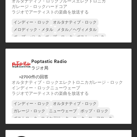
オルタナティブ・ロック
ブルース
エレクトロニカ
ガレージ・ロック
ハードコア
ラジオでアーティストの楽曲を放送する
インディー・ロック
オルタナティブ・ロック
メロディック・メタル
メタル／ヘヴィメタル
ポップ・パンク
ポップ・ロック
ポスト・パンク
プログレッシブ・ロック
Poptastic Radio
ラジオ局
>2700件の回答
オルタナティブ・ロック
エレクトロニカ
ガレージ・ロック
インディー・ロック
ニューウェーブ
ラジオでアーティストの楽曲を放送する
インディー・ロック
オルタナティブ・ロック
ガレージ・ロック
ニューウェーブ
ポップ・ロック
ポストロック
サイケデリック・ロック
サーフロック