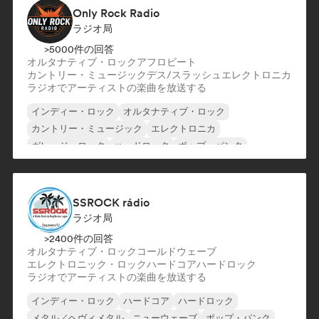
Only Rock Radio
ラジオ局
>5000件の回答
オルタナティブ・ロック
アフロビート
カントリー・ミュージック
デス/スラッシュ
エレクトロニカ
ラジオでアーティストの楽曲を放送する
インディー・ロック
オルタナティブ・ロック
カントリー・ミュージック
エレクトロニカ
ガレージ・ロック
ハードロック
ポップ・パンク
ポスト・パンク
SSROCK rádio
ラジオ局
>2400件の回答
オルタナティブ・ロック
コールドウェーブ
エレクトロニック・ロック
ハードコア
ハードロック
ラジオでアーティストの楽曲を放送する
インディー・ロック
ハードコア
ハードロック
メタル／ヘヴィメタル
ニューウェーブ
ポップ・パンク