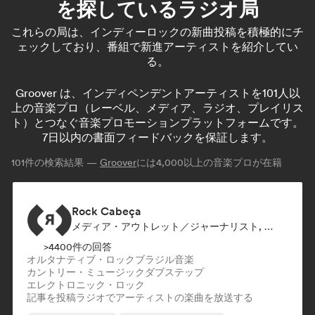
を探しているラジオ局
これらの局は、インディーロックの新曲投稿を積極的にチ
ェックしており、番組で新進アーティストを紹介してい
る。
Groover は、インディペンデントアーティストを101人以
上の音楽プロ（レーベル、メディア、ラジオ、プレイリス
ト）とつなぐ音楽プロモーションプラットフォームです。
7日以内の書面フィードバックを保証します。
101
件の検索結果 —
Groover
には4,000以上の音楽プロが在籍
Rock Cabeça
メディア・アウトレット／ジャーナリスト, ラジオ局
>4400件の回答
オルタナティブ・ロック
ブラジル音楽
カントリー・ミュージック
ダブステップ
エレクトロニック・ロック
記事を投稿
ラジオでアーティストの楽曲を放送する