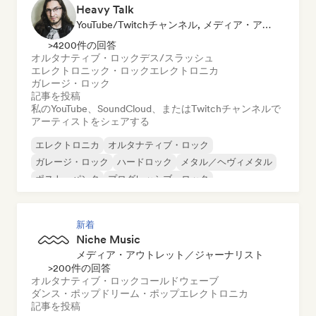
Heavy Talk
YouTube/Twitchチャンネル, メディア・アウトレット／ジャーナリスト
>4200件の回答
オルタナティブ・ロック
デス/スラッシュ
エレクトロニック・ロック
エレクトロニカ
ガレージ・ロック
記事を投稿
私のYouTube、SoundCloud、またはTwitchチャンネルで
アーティストをシェアする
エレクトロニカ
オルタナティブ・ロック
ガレージ・ロック
ハードロック
メタル／ヘヴィメタル
ポスト・パンク
プログレッシブ・ロック
サイケデリック・ロック
新着
Niche Music
メディア・アウトレット／ジャーナリスト
>200件の回答
オルタナティブ・ロック
コールドウェーブ
ダンス・ポップ
ドリーム・ポップ
エレクトロニカ
記事を投稿