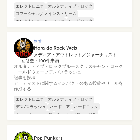
エレクトロニカ
オルタナティブ・ロック
コマーシャル／メインストリーム
エレクトロニック・ロック
ハードロック
インディー・フォーク
インディー・ポップ
メロディック・メタル
新着
Hora do Rock Web
メディア・アウトレット／ジャーナリスト
回答数：100件未満
オルタナティブ・ロック
ブルース
クリスチャン・ロック
コールドウェーブ
デス/スラッシュ
記事を投稿
アーティストに関するインパクトのある投稿やリールを
作成する
エレクトロニカ
オルタナティブ・ロック
デス/スラッシュ
ハードコア
ハードロック
インディー・ロック
メロディック・メタル
メタル／ヘヴィメタル
Pop Punkers