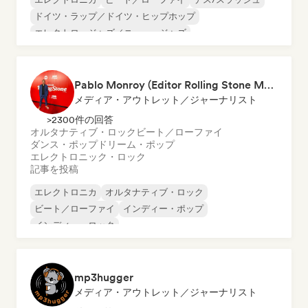
ドイツ・ラップ／ドイツ・ヒップホップ
エレクトロ・ジャズ／ニュー・ジャズ
エクスペリメンタル・エレクトロニック
ヒップホップ
インストゥルメンタル
Pablo Monroy (Editor Rolling Stone México)
メディア・アウトレット／ジャーナリスト
>2300件の回答
オルタナティブ・ロック
ビート／ローファイ
ダンス・ポップ
ドリーム・ポップ
エレクトロニック・ロック
記事を投稿
エレクトロニカ
オルタナティブ・ロック
ビート／ローファイ
インディー・ポップ
インディー・ロック
インストゥルメンタル・ヒップホップ
ラテン・ポップ
ポップ・ロック
mp3hugger
メディア・アウトレット／ジャーナリスト