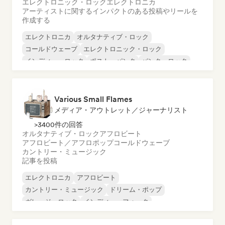
エレクトロニック・ロック
エレクトロニカ
アーティストに関するインパクトのある投稿やリールを
作成する
エレクトロニカ
オルタナティブ・ロック
コールドウェーブ
エレクトロニック・ロック
インディー・ロック
ポスト・パンク
パンク・ロック
ブルース
Various Small Flames
メディア・アウトレット／ジャーナリスト
>3400件の回答
オルタナティブ・ロック
アフロビート
アフロビート／アフロポップ
コールドウェーブ
カントリー・ミュージック
記事を投稿
エレクトロニカ
アフロビート
カントリー・ミュージック
ドリーム・ポップ
ガレージ・ロック
インディー・フォーク
インディー・ポップ
インディー・ロック