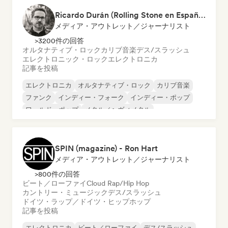
Ricardo Durán (Rolling Stone en Español-Editor-in-chief)
メディア・アウトレット／ジャーナリスト
>3200件の回答
オルタナティブ・ロック
カリブ音楽
デス/スラッシュ
エレクトロニック・ロック
エレクトロニカ
記事を投稿
エレクトロニカ
オルタナティブ・ロック
カリブ音楽
ファンク
インディー・フォーク
インディー・ポップ
ワールド・ポップ
メタル／ヘヴィメタル
SPIN (magazine) - Ron Hart
メディア・アウトレット／ジャーナリスト
>800件の回答
ビート／ローファイ
Cloud Rap/Hip Hop
カントリー・ミュージック
デス/スラッシュ
ドイツ・ラップ／ドイツ・ヒップホップ
記事を投稿
エレクトロニカ
ビート／ローファイ
デス/スラッシュ