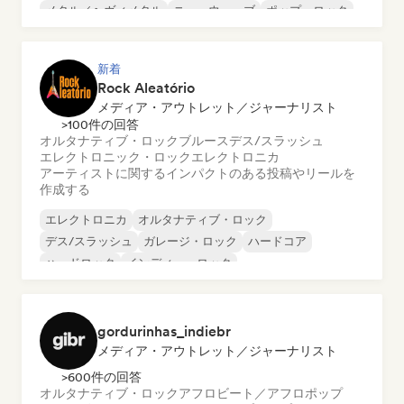
メタル／ヘヴィメタル
ニューウェーブ
ポップ・ロック
新着
Rock Aleatório
メディア・アウトレット／ジャーナリスト
>100件の回答
オルタナティブ・ロック
ブルース
デス/スラッシュ
エレクトロニック・ロック
エレクトロニカ
アーティストに関するインパクトのある投稿やリールを
作成する
エレクトロニカ
オルタナティブ・ロック
デス/スラッシュ
ガレージ・ロック
ハードコア
ハードロック
インディー・ロック
メロディック・メタル
gordurinhas_indiebr
メディア・アウトレット／ジャーナリスト
>600件の回答
オルタナティブ・ロック
アフロビート／アフロポップ