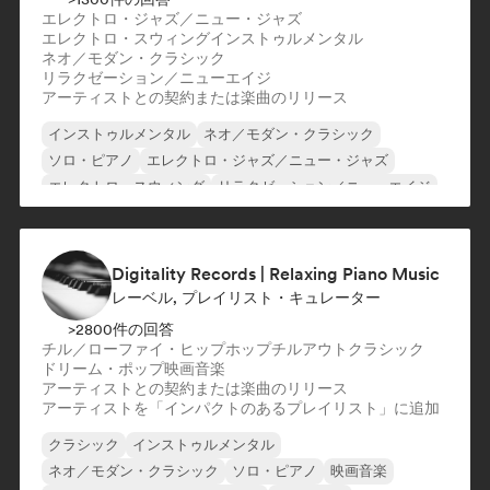
エレクトロ・ジャズ／ニュー・ジャズ
エレクトロ・スウィング
インストゥルメンタル
ネオ／モダン・クラシック
リラクゼーション／ニューエイジ
アーティストとの契約または楽曲のリリース
インストゥルメンタル
ネオ／モダン・クラシック
ソロ・ピアノ
エレクトロ・ジャズ／ニュー・ジャズ
エレクトロ・スウィング
リラクゼーション／ニューエイジ
Digitality Records | Relaxing Piano Music
レーベル, プレイリスト・キュレーター
>2800件の回答
チル／ローファイ・ヒップホップ
チルアウト
クラシック
ドリーム・ポップ
映画音楽
アーティストとの契約または楽曲のリリース
アーティストを「インパクトのあるプレイリスト」に追加
クラシック
インストゥルメンタル
ネオ／モダン・クラシック
ソロ・ピアノ
映画音楽