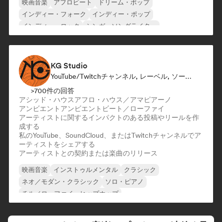
映画音楽
アフロビート
ドリーム・ポップ
インディー・フォーク
インディー・ポップ
インディー・ロック
シンガーソングライター
クリスチャン・ミュージック
KG Studio
YouTube/Twitchチャンネル, レーベル, ソーシャルメディアインフルエンサー
>700件の回答
アシッド・ハウス
アフロ・ハウス／アマピアーノ
アンビエント
アンビエント
ビート／ローファイ
アーティストに関するインパクトのある投稿やリールを作
成する
私のYouTube、SoundCloud、またはTwitchチャンネルでア
ーティストをシェアする
アーティストとの契約または楽曲のリリース
映画音楽
インストゥルメンタル
クラシック
ネオ／モダン・クラシック
ソロ・ピアノ
チル／ローファイ・ヒップホップ
エクスペリメンタル・ロック
ヒップホップ