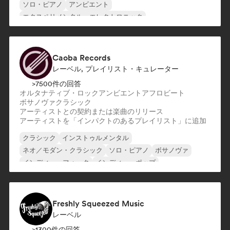
ソロ・ピアノ
アンビエント
エクスペリメンタル・エレクトロニック
エクスペリメンタル・ロック
インディー・フォーク
Caoba Records
レーベル, プレイリスト・キュレーター
>7500件の回答
オルタナティブ・ロック
アンビエント
アフロビート
ボサノヴァ
クラシック
アーティストとの契約または楽曲のリリース
アーティストを「インパクトのあるプレイリスト」に追加
クラシック
インストゥルメンタル
ネオ／モダン・クラシック
ソロ・ピアノ
ボサノヴァ
インディー・フォーク
インディー・ポップ
インディー・ロック
Freshly Squeezed Music
レーベル
>1300件の回答