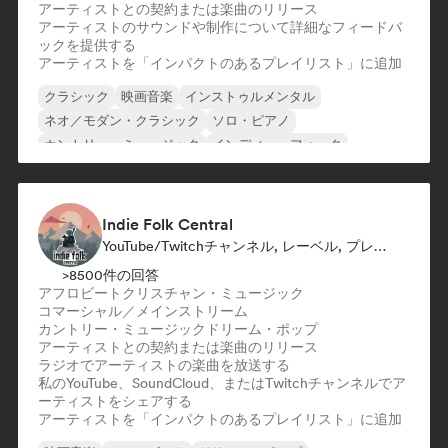
アーティストとの契約または楽曲のリリース
アーティストのサウンドや制作について詳細なフィードバ
ックを提供する
アーティストを「インパクトのあるプレイリスト」に追加
クラシック
映画音楽
インストゥルメンタル
ネオ／モダン・クラシック
ソロ・ピアノ
カントリー・ミュージック
インディー・フォーク
シンガーソングライター
Indie Folk Central
YouTube/Twitchチャンネル, レーベル, プレイリスト・キュレーター, ラジオ局
>8500件の回答
アフロビート
クリスチャン・ミュージック
コマーシャル／メインストリーム
カントリー・ミュージック
ドリーム・ポップ
アーティストとの契約または楽曲のリリース
ラジオでアーティストの楽曲を放送する
私のYouTube、SoundCloud、またはTwitchチャンネルでア
ーティストをシェアする
アーティストを「インパクトのあるプレイリスト」に追加