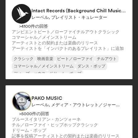
Intact Records (Background Chill Music & Good Vibes On The Road)
レーベル, プレイリスト・キュレーター
>4100件の回答
アンビエント
ビート／ローファイ
チルアウト
クラシック
コマーシャル／メインストリーム
アーティストとの契約または楽曲のリリース
アーティストを「インパクトのあるプレイリスト」に追加
クラシック
映画音楽
ビート／ローファイ
チルアウト
コマーシャル／メインストリーム
ダンス・ポップ
ディープ・ハウス
ドリーム・ポップ
PAKO MUSIC
レーベル, メディア・アウトレット／ジャーナリスト
>5000件の回答
ブルース
イタリアン・カンツォーネ
チル／ローファイ・ヒップホップ
クラシック
ドリーム・ポップ
記事を投稿
アーティストとの契約または楽曲のリリース