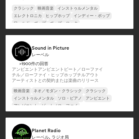
クラシック
映画音楽
インストゥルメンタル
エレクトロニカ
ヒップホップ
インディー・ポップ
ワールド・ポップ
ポップ・ロック
Sound in Picture
レーベル
>1900件の回答
アンビエント
アンビエント
ビート／ローファイ
チル／ローファイ・ヒップホップ
チルアウト
アーティストとの契約または楽曲のリリース
映画音楽
ネオ／モダン・クラシック
クラシック
インストゥルメンタル
ソロ・ピアノ
アンビエント
アンビエント
ビート／ローファイ
Planet Radio
レーベル, ラジオ局