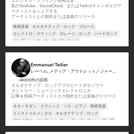
エレクトロ・スウィング
映画音楽
私のYouTube、SoundCloud、またはTwitchチャンネルでア
ーティストをシェアする
アーティストとの契約または楽曲のリリース
映画音楽
オルタナティブ・ロック
ブルース
エレクトロ・スウィング
ガレージ・ロック
ハードロック
インディー・ロック
ポップ・ロック
Emmanuel Tellier
レーベル, メディア・アウトレット／ジャーナリスト
>4000件の回答
オルタナティブ・ロック
アフロビート
ボサノヴァ
カントリー・ミュージック
エレクトロニカ
記事を投稿
アーティストとの契約または楽曲のリリース
ネオ／モダン・クラシック
ソロ・ピアノ
映画音楽
インストゥルメンタル
オルタナティブ・ロック
ボサノヴァ
インディー・フォーク
インディー・ポップ