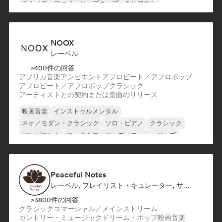
チル／ローファイ・ヒップホップ
チルアウト
ローファイ・ベッドルーム
NOOX
レーベル
>400件の回答
アフリカ音楽
アンビエント
アフロビート／アフロポップ
アフロビート／アフロポップ
クラシック
アーティストとの契約または楽曲のリリース
映画音楽
インストゥルメンタル
ネオ／モダン・クラシック
ソロ・ピアノ
クラシック
アンビエント
エレクトロ・ジャズ／ニュー・ジャズ
エクスペリメンタル・ロック
Peaceful Notes
レーベル, プレイリスト・キュレーター, サウンドエキスパート
>3800件の回答
クラシック
コマーシャル／メインストリーム
カントリー・ミュージック
ドリーム・ポップ
映画音楽