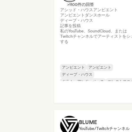
>1100件の回答
アシッド・ハウス
アンビエント
アンビエント
ダンスホール
ディープ・ハウス
記事を投稿
私のYouTube、SoundCloud、または
Twitchチャンネルでアーティストをシ
する
アンビエント
アンビエント
ディープ・ハウス
ドラム・アンド・ベース
エレクトロニ
ハード・ダンス／ハードコア／ハードス
イル
ヒップホップ
ミニマル
BLUME
YouTube/Twitchチャンネル