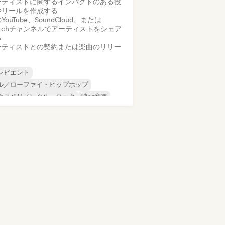
ーティストに関するインパクトのある投
やリールを作成する
YouTube、SoundCloud、または
itchチャンネルでアーティストをシェア
る
ーティストとの契約または楽曲のリリー
ンビエント
ル／ローファイ・ヒップホップ
クスペリメンタル・ロック
映画音楽
ップホップ
インディー・フォーク
ンストゥルメンタル
ファンク