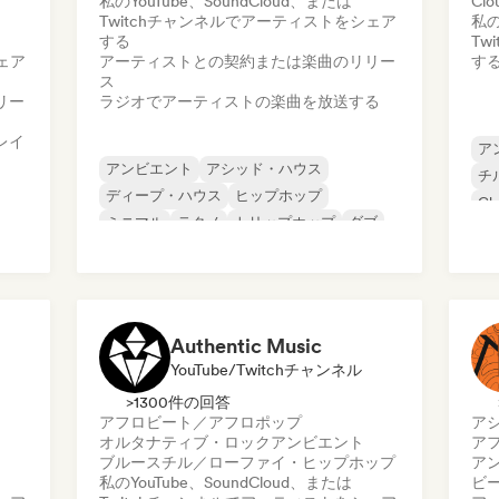
私のYouTube、SoundCloud、または
Clo
Twitchチャンネルでアーティストをシェア
私の
する
Tw
ェア
アーティストとの契約または楽曲のリリー
す
ス
リー
ラジオでアーティストの楽曲を放送する
レイ
ア
アンビエント
アシッド・ハウス
チ
ディープ・ハウス
ヒップホップ
Cl
ミニマル
テクノ
トリップホップ
ダブ
イ
K-
Authentic Music
YouTube/Twitchチャンネル
>1300件の回答
アフロビート／アフロポップ
ア
オルタナティブ・ロック
アンビエント
ア
ブルース
チル／ローファイ・ヒップホップ
ア
私のYouTube、SoundCloud、または
ビ