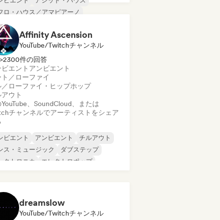
ンビエント
アシッド・ハウス
フロ・ハウス／アマピアーノ
ート／ローファイ
チル・ハウス
Affinity Ascension
ンス・ミュージック
ディープ・ハウス
YouTube/Twitchチャンネル
ラム・アンド・ベース
>2300件の回答
ンビエント
アンビエント
ート／ローファイ
ル／ローファイ・ヒップホップ
ルアウト
YouTube、SoundCloud、または
itchチャンネルでアーティストをシェア
る
ンビエント
アンビエント
チルアウト
ンス・ミュージック
ダブステップ
レクトロニカ
エレクトロポップ
ップホップ
dreamslow
YouTube/Twitchチャンネル