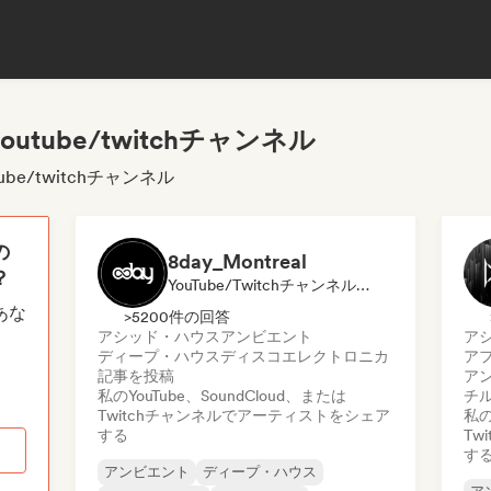
tube/twitchチャンネル
be/twitchチャンネル
の
8day_Montreal
？
YouTube/Twitchチャンネル, メディア・アウトレット／ジャーナリスト
あな
>5200件の回答
アシッド・ハウス
アンビエント
ア
ディープ・ハウス
ディスコ
エレクトロニカ
ア
記事を投稿
ア
私のYouTube、SoundCloud、または
チ
Twitchチャンネルでアーティストをシェア
私の
する
Tw
す
アンビエント
ディープ・ハウス