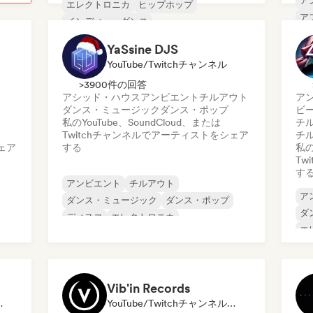
ア
エレクトロニカ
ヒップホップ
ア
インディー・ダンス
ビ
メロディック・プログレッシブ・ハウス
YaSsine DJS
ダ
ミニマル
ニュー・ディスコ／イタロ
YouTube/Twitchチャンネル
ド
>3900件の回答
アシッド・ハウス
アンビエント
チルアウト
ア
ダンス・ミュージック
ダンス・ポップ
ビ
私のYouTube、SoundCloud、または
チ
Twitchチャンネルでアーティストをシェア
チ
ェア
する
私の
Tw
す
アンビエント
チルアウト
ア
ダンス・ミュージック
ダンス・ポップ
ダ
ディスコ
エレクトロニカ
エ
エレクトロポップ
ヒ
ニュー・ディスコ／イタロ
Vib'in Records
アウトレット／ジャーナリスト
YouTube/Twitchチャンネル, レーベル, プレイリスト・キュレーター, 発行者