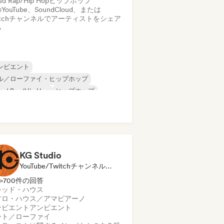
ud Rap/Hip Hop
ヒップホップ
YouTube、SoundCloud、または
itchチャンネルでアーティストをシェア
る
ンビエント
ル／ローファイ・ヒップホップ
oud Rap/Hip Hop
ヒップホップ
ンストゥルメンタル・ヒップホップ
POP/J-POP
ポップ・ソウル
R&B
KG Studio
YouTube/Twitchチャンネル, レーベル, ソーシャルメディアインフルエンサー
>700件の回答
シッド・ハウス
フロ・ハウス／アマピアーノ
ンビエント
アンビエント
ート／ローファイ