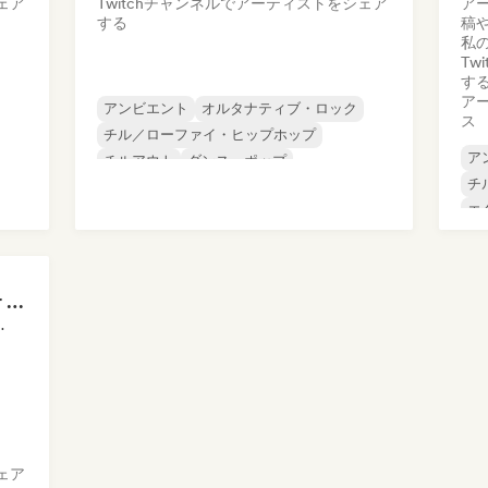
ェア
Twitchチャンネルでアーティストをシェア
ア
する
稿
私の
Tw
す
ア
アンビエント
オルタナティブ・ロック
ス
チル／ローファイ・ヒップホップ
ア
チルアウト
ダンス・ポップ
チ
ロ
ディープ・ハウス
エレクトロポップ
エ
ヒップホップ
ヒ
イ
KOALA MIX Playlister (Spotify)
レイリスト・キュレーター
ェア