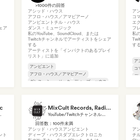
>1000件の回答
アシッド・ハウス
ア
アフロ・ハウス／アマピアーノ
コ
アンビエント
チル・ハウス
エ
ェア
ダンス・ミュージック
フ
私のYouTube、SoundCloud、または
私の
Twitchチャンネルでアーティストをシェア
Tw
する
す
アーティストを「インパクトのあるプレイ
リスト」に追加
ア
アンビエント
コ
アフロ・ハウス／アマピアーノ
デ
ダンス・ミュージック
ディープ・ハウス
フ
メロディック・プログレッシブ・ハウス
ジ
アシッド・ハウス
チル・ハウス
エレクトロニカ
c
MixCult Records, Radio and Sub Labels
 プレイリスト・キュレーター
YouTube/Twitchチャンネル, レーベル, ラジオ局
回答数：100件未満
アシッド・ハウス
アンビエント
ア
ント
ディープ・ハウス
ダブ
エレクトロニカ
チ