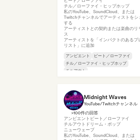
ビート／ローファイ
チル／ローファイ・ヒップホップ
私のYouTube、SoundCloud、または
Twitchチャンネルでアーティストをシ
する
アーティストとの契約または楽曲のリ
ス
アーティストを「インパクトのあるプ
リスト」に追加
アンビエント
ビート／ローファイ
チル／ローファイ・ヒップホップ
チルアウト
エクスペリメンタル・エレクトロニック
ジャズ・フュージョン
インストゥルメンタル
Midnight Waves
インストゥルメンタル・ヒップホップ
YouTube/Twitchチャンネル
>100件の回答
アンビエント
ビート／ローファイ
チルアウト
ドリーム・ポップ
ニューウェーブ
私のYouTube、SoundCloud、または