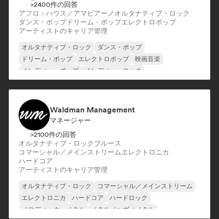
>2400件の回答
アフロ・ハウス／アマピアーノ
オルタナティブ・ロック
ダンス・ポップ
ドリーム・ポップ
エレクトロポップ
アーティストのキャリア管理
オルタナティブ・ロック
ダンス・ポップ
ドリーム・ポップ
エレクトロポップ
映画音楽
インディー・ポップ
インディー・ロック
ワールド・ポップ
Waldman Management
マネージャー
>2100件の回答
オルタナティブ・ロック
ブルース
コマーシャル／メインストリーム
エレクトロニカ
ハードコア
アーティストのキャリア管理
オルタナティブ・ロック
コマーシャル／メインストリーム
エレクトロニカ
ハードコア
ハードロック
メロディック・メタル
メタル／ヘヴィメタル