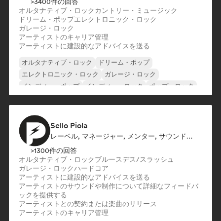
>3400件の回答
オルタナティブ・ロック
カントリー・ミュージック
ドリーム・ポップ
エレクトロニック・ロック
ガレージ・ロック
アーティストのキャリア管理
アーティストに建設的なアドバイスを送る
オルタナティブ・ロック
ドリーム・ポップ
エレクトロニック・ロック
ガレージ・ロック
インディー・ポップ
インディー・ロック
ポップ・ロック
ポストロック
Sello Piola
レーベル, マネージャー, メンター, サウンドエキスパート
>1300件の回答
オルタナティブ・ロック
ブルース
デス/スラッシュ
ガレージ・ロック
ハードコア
アーティストに建設的なアドバイスを送る
アーティストのサウンドや制作について詳細なフィードバ
ックを提供する
アーティストとの契約または楽曲のリリース
アーティストのキャリア管理