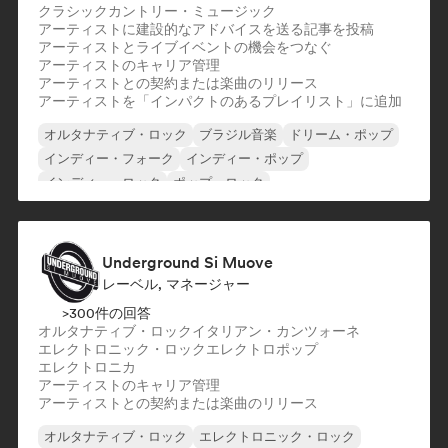
クラシック
カントリー・ミュージック
アーティストに建設的なアドバイスを送る
記事を投稿
アーティストとライブイベントの機会をつなぐ
アーティストのキャリア管理
アーティストとの契約または楽曲のリリース
アーティストを「インパクトのあるプレイリスト」に追加
オルタナティブ・ロック
ブラジル音楽
ドリーム・ポップ
インディー・フォーク
インディー・ポップ
インディー・ロック
ポップ・ロック
プログレッシブ・ロック
Underground Si Muove
レーベル, マネージャー
>300件の回答
オルタナティブ・ロック
イタリアン・カンツォーネ
エレクトロニック・ロック
エレクトロポップ
エレクトロニカ
アーティストのキャリア管理
アーティストとの契約または楽曲のリリース
オルタナティブ・ロック
エレクトロニック・ロック