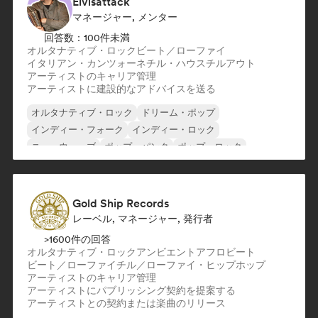
Elvisattack
マネージャー, メンター
回答数：100件未満
オルタナティブ・ロック
ビート／ローファイ
イタリアン・カンツォーネ
チル・ハウス
チルアウト
アーティストのキャリア管理
アーティストに建設的なアドバイスを送る
オルタナティブ・ロック
ドリーム・ポップ
インディー・フォーク
インディー・ロック
ニューウェーブ
ポップ・パンク
ポップ・ロック
ポスト・パンク
Gold Ship Records
レーベル, マネージャー, 発行者
>1600件の回答
オルタナティブ・ロック
アンビエント
アフロビート
ビート／ローファイ
チル／ローファイ・ヒップホップ
アーティストのキャリア管理
アーティストにパブリッシング契約を提案する
アーティストとの契約または楽曲のリリース