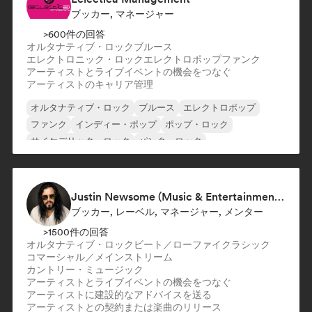
ブッカー, マネージャー
>600件の回答
オルタナティブ・ロック
ブルース
エレクトロニック・ロック
エレクトロポップ
ファンク
アーティストとライブイベントの機会をつなぐ
アーティストのキャリア管理
オルタナティブ・ロック
ブルース
エレクトロポップ
ファンク
インディー・ポップ
ポップ・ロック
サイケデリック・ロック
パンク・ロック
Justin Newsome (Music & Entertainment Executive | A&R, Artist Development & Partnerships | Applied AI & Systems Strategy)
ブッカー, レーベル, マネージャー, メンター
>1500件の回答
オルタナティブ・ロック
ビート／ローファイ
クラシック
コマーシャル／メインストリーム
カントリー・ミュージック
アーティストとライブイベントの機会をつなぐ
アーティストに建設的なアドバイスを送る
アーティストとの契約または楽曲のリリース