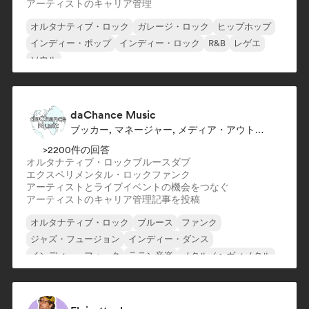
アーティストのキャリア管理
オルタナティブ・ロック
ガレージ・ロック
ヒップホップ
インディー・ポップ
インディー・ロック
R&B
レゲエ
ソウル
daChance Music
ブッカー, マネージャー, メディア・アウトレット／ジャーナリスト
>2200件の回答
オルタナティブ・ロック
ブルース
ダブ
エクスペリメンタル・ロック
ファンク
アーティストとライブイベントの機会をつなぐ
アーティストのキャリア管理
記事を投稿
オルタナティブ・ロック
ブルース
ファンク
ジャズ・フュージョン
インディー・ダンス
インディー・フォーク
ラテン音楽
メタル／ヘヴィメタル