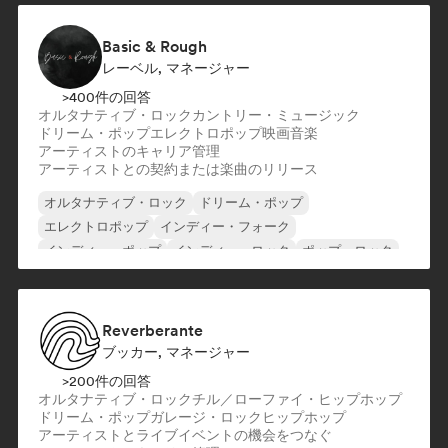
Basic & Rough
レーベル, マネージャー
>400件の回答
オルタナティブ・ロック
カントリー・ミュージック
ドリーム・ポップ
エレクトロポップ
映画音楽
アーティストのキャリア管理
アーティストとの契約または楽曲のリリース
オルタナティブ・ロック
ドリーム・ポップ
エレクトロポップ
インディー・フォーク
インディー・ポップ
インディー・ロック
ポップ・ロック
ポストロック
Reverberante
ブッカー, マネージャー
>200件の回答
オルタナティブ・ロック
チル／ローファイ・ヒップホップ
ドリーム・ポップ
ガレージ・ロック
ヒップホップ
アーティストとライブイベントの機会をつなぐ