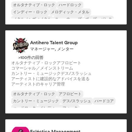
オルタナティブ・ロック
ハードロック
インディー・ロック
メロディック・メタル
メタル／ヘヴィメタル
ニューウェーブ
ポップ・パンク
ポップ・ロック
Antihero Talent Group
マネージャー, メンター
>100件の回答
オルタナティブ・ロック
アフロビート
コマーシャル／メインストリーム
カントリー・ミュージック
デス/スラッシュ
アーティストに建設的なアドバイスを送る
アーティストのキャリア管理
オルタナティブ・ロック
アフロビート
カントリー・ミュージック
デス/スラッシュ
ハードコア
ハードロック
インディー・フォーク
メタル／ヘヴィメタル
Ecléctica Management