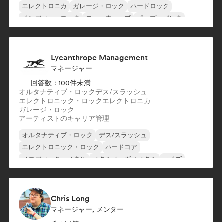
エレクトロニカ
ガレージ・ロック
ハードロック
インディー・ロック
ニューウェーブ
ポップ・パンク
Lycanthrope Management
マネージャー
回答数：100件未満
オルタナティブ・ロック
デス/スラッシュ
エレクトロニック・ロック
エレクトロニカ
ガレージ・ロック
アーティストのキャリア管理
オルタナティブ・ロック
デス/スラッシュ
エレクトロニック・ロック
ハードコア
メロディック・メタル
メタル／ヘヴィメタル
ノイズ
ポスト・パンク
Chris Long
マネージャー, メンター