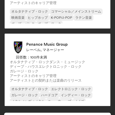
アーティストのキャリア管理
オルタナティブ・ロック
コマーシャル／メインストリーム
映画音楽
ヒップホップ
K-POP/J-POP
ラテン音楽
ポップ・パンク
ポップ・ロック
Penance Music Group
レーベル, マネージャー
回答数：100件未満
オルタナティブ・ロック
ダンス・ミュージック
ディープ・ハウス
エレクトロニック・ロック
ガレージ・ロック
アーティストのキャリア管理
アーティストとの契約または楽曲のリリース
オルタナティブ・ロック
エレクトロニック・ロック
ガレージ・ロック
ハードコア
インディー・ロック
メタル／ヘヴィメタル
ニューウェーブ
ノイズ