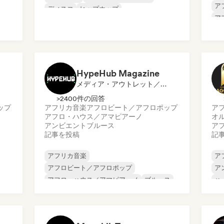
ア
ディスコ
ヒップホップ
ア
インディー・ポップ
ワールド・ポップ
チ
ク
ダ
HypeHub Magazine
メディア・アウトレット／ジャーナリスト
>2400件の回答
ップ
アフリカ音楽
アフロビート／アフロポップ
ア
アフロ・ハウス／アマピアーノ
オ
アンビエント
ブルース
ア
記事を投稿
記
アフリカ音楽
ア
アフロビート／アフロポップ
ア
アフロ・ハウス／アマピアーノ
ブルース
ハ
イ
カリブ音楽
クリスチャン・ミュージック
ヒ
クリスチャン・ラップ
ワ
カントリー・ミュージック