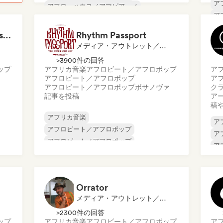
ア
アフロ・ハウス／アマピアーノ
ア
アフロビート／アフロポップ
ブ
ブラジル音楽
ブラジリアン・ファンク
LMCB - Les Merveilles du Congo 🇨🇬
Rhythm Passport
イ
ジャズ・フュージョン
メディア・アウトレット／ジャーナリスト
オ
インターナショナル・ラップ
>3900件の回答
ップ
アフリカ音楽
アフロビート／アフロポップ
ア
アフロビート／アフロポップ
ア
アフロビート／アフロポップ
ボサノヴァ
ク
記事を投稿
ア
稿
アフリカ音楽
ア
アフロビート／アフロポップ
ア
アフロビート／アフロポップ
ア
アフロビート／アフロポップ
ボサノヴァ
エ
ブラジル音楽
ダンスホール
ラテン音楽
ラ
プ
ネ
Orrator
メディア・アウトレット／ジャーナリスト
>2300件の回答
ップ
アフリカ音楽
アフロビート／アフロポップ
ア