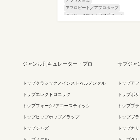
アフリカ音楽
アフロビート／アフロポップ
アフロ・ハウス／アマピアーノ
クリスチャン・ミュージック
ドラム・アンド・ベース
ヒップホップ
英語ラップ
R&B
ジャンル別キュレーター・プロ
サブジャ
トップクラシック／インストゥルメンタル
トップアフ
トップエレクトロニック
トップボサ
トップフォーク/アコースティック
トップブラ
トップヒップホップ／ラップ
トップブラ
トップジャズ
トップカリ
トップメタル
トップクリ