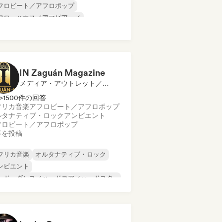
フロビート／アフロポップ
フロ・ハウス／アマピアーノ
ル／ローファイ・ヒップホップ
リスチャン・ラップ
ダンスホール
ンス・ポップ
ジャズ・フュージョン
IN Zaguán Magazine
メディア・アウトレット／ジャーナリスト
>1500件の回答
フリカ音楽
アフロビート／アフロポップ
ルタナティブ・ロック
アンビエント
フロビート／アフロポップ
事を投稿
フリカ音楽
オルタナティブ・ロック
ンビエント
ード・ダンス／ハードコア／ハードスタ
ル
ップホップ
インディー・ロック
ールド・ポップ
ラテン音楽