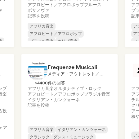
アフロビート／アフロポップ
ブルース
ア
ァ
ボサノヴァ
ブ
記事を投稿
記
アフリカ音楽
ア
アフロビート／アフロポップ
ア
楽
ブラジル音楽
カリブ音楽
ア
カントリー・ミュージック
ダブ
ブ
ジャズ・フュージョン
レゲエ
Cl
ド
Frequenze Musicali
ト, ソーシャルメディアインフルエンサー
メディア・アウトレット／ジャーナリスト
>4400件の回答
ップ
アフリカ音楽
オルタナティブ・ロック
ア
音楽
アフロビート／アフロポップ
ブラジル音楽
ア
イタリアン・カンツォーネ
チ
記事を投稿
ク
る投
ア
稿
ェア
アフリカ音楽
イタリアン・カンツォーネ
ア
クラシック
ダンス・ミュージック