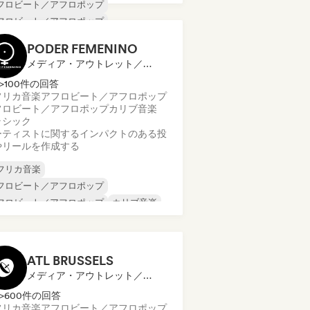
フロビート／アフロポップ
フロビート／アフロポップ
ラジル音楽
カリブ音楽
ファンク
PODER FEMENINO
ンターナショナル・ラップ
メディア・アウトレット／ジャーナリスト
リエンタル・ミュージック
>100件の回答
フリカ音楽
アフロビート／アフロポップ
フロビート／アフロポップ
カリブ音楽
ラシック
ーティストに関するインパクトのある投
やリールを作成する
フリカ音楽
フロビート／アフロポップ
フロビート／アフロポップ
カリブ音楽
クスペリメンタル・ロック
テン・ポップ
メタル／ヘヴィメタル
オ／モダン・クラシック
ATL BRUSSELS
メディア・アウトレット／ジャーナリスト
>600件の回答
フリカ音楽
アフロビート／アフロポップ