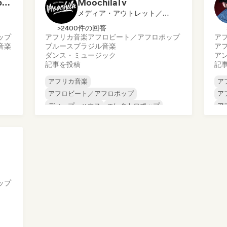
AfroLink (Afro-Caribbean focus)
MoochilaTv
メディア・アウトレット／ジャーナリスト
>2400件の回答
ップ
アフリカ音楽
アフロビート／アフロポップ
ア
音楽
ブルース
ブラジル音楽
ア
ダンス・ミュージック
ア
記事を投稿
記
アフリカ音楽
ア
アフロビート／アフロポップ
ア
ディープ・ハウス
エレクトロポップ
ア
ヒップホップ
インディー・フォーク
ア
インディー・ロック
ラテン音楽
デ
イ
ップ