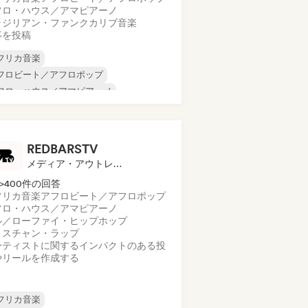
フロ・ハウス／アマピアーノ
ラジリアン・ファンク
カリブ音楽
事を投稿
フリカ音楽
フロビート／アフロポップ
フロ・ハウス／アマピアーノ
ラジリアン・ファンク
oud Rap/Hip Hop
ダンスホール
リル／ジャージー
ヒップホップ
REDBARSTV
メディア・アウトレット／ジャーナリスト
>400件の回答
フリカ音楽
アフロビート／アフロポップ
フロ・ハウス／アマピアーノ
ル／ローファイ・ヒップホップ
リスチャン・ラップ
ーティストに関するインパクトのある投
やリールを作成する
フリカ音楽