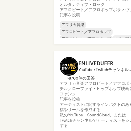
オルタナティブ・ロック
アフロビート／アフロポップ
ボサノヴ
記事を投稿
アフリカ音楽
アフロビート／アフロポップ
アフロビート／アフロポップ
カリブ音
ドリーム・ポップ
ワールド・ポップ
ラテン音楽
ラテン・ポップ
ENLIVEDUFER
YouTube/Twitchチャンネル, メディア・アウトレット／ジャーナリス
>8700件の回答
アフリカ音楽
アフロビート／アフロポ
チル／ローファイ・ヒップホップ
映画
ファンク
記事を投稿
アーティストに関するインパクトのあ
稿やリールを作成する
私のYouTube、SoundCloud、または
Twitchチャンネルでアーティストをシ
する