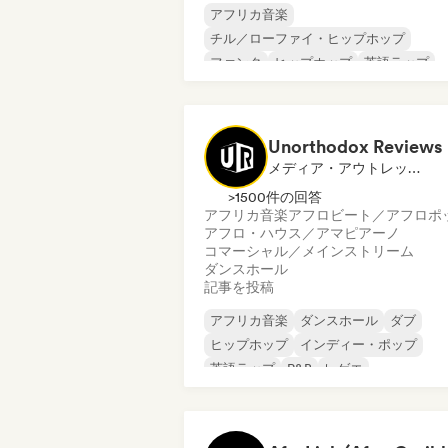
アフリカ音楽
チル／ローファイ・ヒップホップ
ファンク
ヒップホップ
英語ラップ
フレンチ・ラップ
R&B
ソウル
Unorthodox Reviews
メディア・アウトレット／ジャーナリスト
>1500件の回答
アフリカ音楽
アフロビート／アフロポ
アフロ・ハウス／アマピアーノ
コマーシャル／メインストリーム
ダンスホール
記事を投稿
アフリカ音楽
ダンスホール
ダブ
ヒップホップ
インディー・ポップ
英語ラップ
R&B
レゲエ