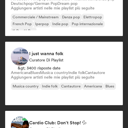
Deutschpop/German Pop
Dream pop
Aggiungere artisti nelle mie playlist più seguite
Commerciale / Mainstream
Danza pop
Elettropop
French Pop
Iperpop
Indie pop
Pop internazionale
K-Pop/J-Pop
I just wanna folk
Curatore Di Playlist
&gt; 3400 risposte date
Americana
Blues
Musica country
Indie folk
Cantautore
Aggiungere artisti nelle mie playlist più seguite
Musica country
Indie folk
Cantautore
Americana
Blues
Cardio Club: Don't Stop! 💦