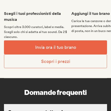
Scegli i tuoi professionisti della
Aggiungi il tuo brano
musica
Carica la tua canzone o d
presentazione. Arriva subito
Scopri oltre 3.000 curatori, label e media.
di posta, non in un buco ne
Scegli solo chi si adatta al tuo sound. Da 2 $
ciascuno.
Invia ora il tuo brano
Scopri i prezzi
Domande frequenti