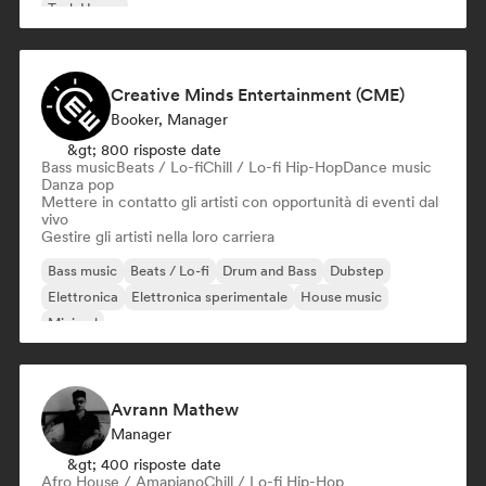
Tech House
Creative Minds Entertainment (CME)
Booker, Manager
&gt; 800 risposte date
Bass music
Beats / Lo-fi
Chill / Lo-fi Hip-Hop
Dance music
Danza pop
Mettere in contatto gli artisti con opportunità di eventi dal
vivo
Gestire gli artisti nella loro carriera
Bass music
Beats / Lo-fi
Drum and Bass
Dubstep
Elettronica
Elettronica sperimentale
House music
Minimal
Avrann Mathew
Manager
&gt; 400 risposte date
Afro House / Amapiano
Chill / Lo-fi Hip-Hop