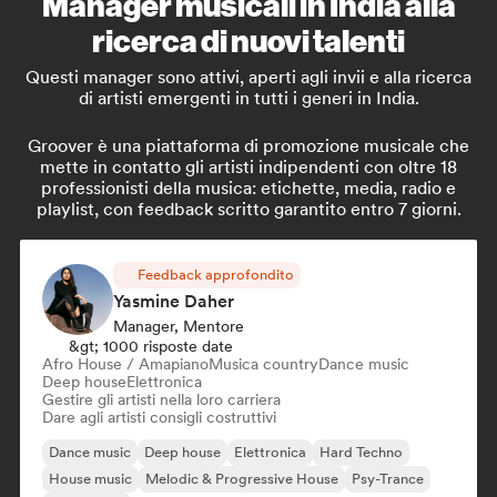
Manager musicali in India alla
ricerca di nuovi talenti
Questi manager sono attivi, aperti agli invii e alla ricerca
di artisti emergenti in tutti i generi in India.
Groover è una piattaforma di promozione musicale che
mette in contatto gli artisti indipendenti con oltre 18
professionisti della musica: etichette, media, radio e
playlist, con feedback scritto garantito entro 7 giorni.
Feedback approfondito
Yasmine Daher
Manager, Mentore
&gt; 1000 risposte date
Afro House / Amapiano
Musica country
Dance music
Deep house
Elettronica
Gestire gli artisti nella loro carriera
Dare agli artisti consigli costruttivi
Dance music
Deep house
Elettronica
Hard Techno
House music
Melodic & Progressive House
Psy-Trance