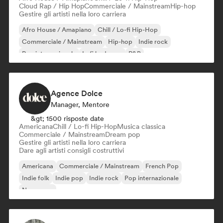
Cloud Rap / Hip Hop
Commerciale / Mainstream
Hip-hop
Gestire gli artisti nella loro carriera
Afro House / Amapiano
Chill / Lo-fi Hip-Hop
Commerciale / Mainstream
Hip-hop
Indie rock
Pop internazionale
Lofi bedroom
R&B
Agence Dolce
Manager, Mentore
&gt; 1500 risposte date
Americana
Chill / Lo-fi Hip-Hop
Musica classica
Commerciale / Mainstream
Dream pop
Gestire gli artisti nella loro carriera
Dare agli artisti consigli costruttivi
Americana
Commerciale / Mainstream
French Pop
Indie folk
Indie pop
Indie rock
Pop internazionale
New wave