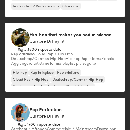
Rock & Roll / Rock classico
Shoegaze
Hip-hop that makes you nod in silence
Curatore Di Playlist
&gt; 3500 risposte date
Rap cristiano
Cloud Rap / Hip Hop
Deutschrap/German Hip-Hop
Hip-hop
Rap internazionale
Aggiungere artisti nelle mie playlist più seguite
Hip-hop
Rap in inglese
Rap cristiano
Cloud Rap / Hip Hop
Deutschrap/German Hip-Hop
Rap internazionale
Nederhop/Dutch Hip-Hop
Rap francese
Pop Perfection
Curatore Di Playlist
&gt; 1700 risposte date
Afrobeat / Afropop
Commerciale / Mainstream
Danza pop