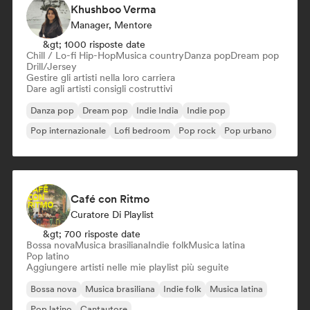
Khushboo Verma
Manager, Mentore
&gt; 1000 risposte date
Chill / Lo-fi Hip-Hop
Musica country
Danza pop
Dream pop
Drill/Jersey
Gestire gli artisti nella loro carriera
Dare agli artisti consigli costruttivi
Danza pop
Dream pop
Indie India
Indie pop
Pop internazionale
Lofi bedroom
Pop rock
Pop urbano
Café con Ritmo
Curatore Di Playlist
&gt; 700 risposte date
Bossa nova
Musica brasiliana
Indie folk
Musica latina
Pop latino
Aggiungere artisti nelle mie playlist più seguite
Bossa nova
Musica brasiliana
Indie folk
Musica latina
Pop latino
Cantautore