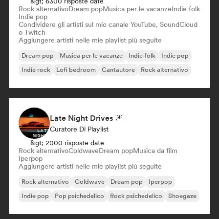
&gt; 6300 risposte date
Rock alternativo
Dream pop
Musica per le vacanze
Indie folk
Indie pop
Condividere gli artisti sul mio canale YouTube, SoundCloud
o Twitch
Aggiungere artisti nelle mie playlist più seguite
Dream pop
Musica per le vacanze
Indie folk
Indie pop
Indie rock
Lofi bedroom
Cantautore
Rock alternativo
Late Night Drives 🎆
Curatore Di Playlist
&gt; 2000 risposte date
Rock alternativo
Coldwave
Dream pop
Musica da film
Iperpop
Aggiungere artisti nelle mie playlist più seguite
Rock alternativo
Coldwave
Dream pop
Iperpop
Indie pop
Pop psichedelico
Rock psichedelico
Shoegaze