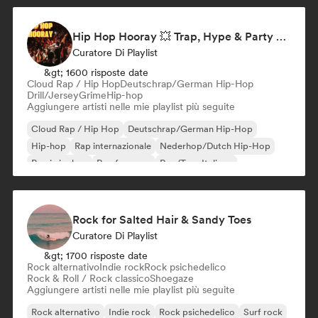
Hip Hop Hooray 💥 Trap, Hype & Party Rap Bangers
Curatore Di Playlist
&gt; 1600 risposte date
Cloud Rap / Hip Hop
Deutschrap/German Hip-Hop
Drill/Jersey
Grime
Hip-hop
Aggiungere artisti nelle mie playlist più seguite
Cloud Rap / Hip Hop
Deutschrap/German Hip-Hop
Hip-hop
Rap internazionale
Nederhop/Dutch Hip-Hop
Rap in inglese
Rap francese
Rap/Trap Italiano
Rock for Salted Hair & Sandy Toes
Curatore Di Playlist
&gt; 1700 risposte date
Rock alternativo
Indie rock
Rock psichedelico
Rock & Roll / Rock classico
Shoegaze
Aggiungere artisti nelle mie playlist più seguite
Rock alternativo
Indie rock
Rock psichedelico
Surf rock