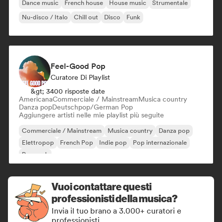
Dance music
French house
House music
Strumentale
Nu-disco / Italo
Chill out
Disco
Funk
Feel-Good Pop
Curatore Di Playlist
&gt; 3400 risposte date
Americana
Commerciale / Mainstream
Musica country
Danza pop
Deutschpop/German Pop
Aggiungere artisti nelle mie playlist più seguite
Commerciale / Mainstream
Musica country
Danza pop
Elettropop
French Pop
Indie pop
Pop internazionale
Pop rock
Vuoi contattare questi
professionisti della musica?
Invia il tuo brano a 3.000+ curatori e
professionisti.