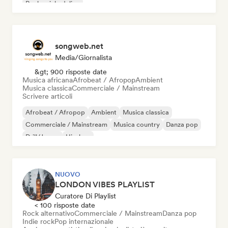
Rock psichedelico
songweb.net
Media/Giornalista
&gt; 900 risposte date
Musica africana
Afrobeat / Afropop
Ambient
Musica classica
Commerciale / Mainstream
Scrivere articoli
Afrobeat / Afropop
Ambient
Musica classica
Commerciale / Mainstream
Musica country
Danza pop
Drill/Jersey
Hip-hop
NUOVO
LONDON VIBES PLAYLIST
Curatore Di Playlist
< 100 risposte date
Rock alternativo
Commerciale / Mainstream
Danza pop
Indie rock
Pop internazionale