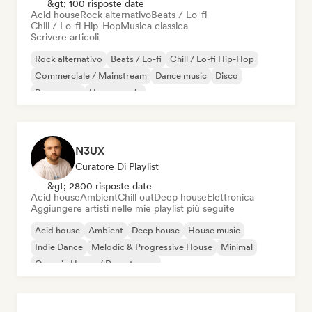
&gt; 100 risposte date
Acid house
Rock alternativo
Beats / Lo-fi
Chill / Lo-fi Hip-Hop
Musica classica
Scrivere articoli
Rock alternativo
Beats / Lo-fi
Chill / Lo-fi Hip-Hop
Commerciale / Mainstream
Dance music
Disco
Dream pop
House music
N3UX
Curatore Di Playlist
&gt; 2800 risposte date
Acid house
Ambient
Chill out
Deep house
Elettronica
Aggiungere artisti nelle mie playlist più seguite
Acid house
Ambient
Deep house
House music
Indie Dance
Melodic & Progressive House
Minimal
Organic House / Downtempo