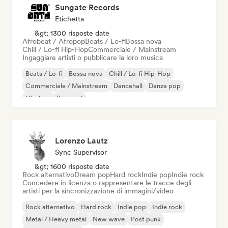
Sungate Records
Etichetta
&gt; 1300 risposte date
Afrobeat / Afropop
Beats / Lo-fi
Bossa nova
Chill / Lo-fi Hip-Hop
Commerciale / Mainstream
Ingaggiare artisti o pubblicare la loro musica
Beats / Lo-fi
Bossa nova
Chill / Lo-fi Hip-Hop
Commerciale / Mainstream
Dancehall
Danza pop
Hip-hop
Pop soul
Lorenzo Lautz
Sync Supervisor
&gt; 1600 risposte date
Rock alternativo
Dream pop
Hard rock
Indie pop
Indie rock
Concedere in licenza o rappresentare le tracce degli
artisti per la sincronizzazione di immagini/video
Rock alternativo
Hard rock
Indie pop
Indie rock
Metal / Heavy metal
New wave
Post punk