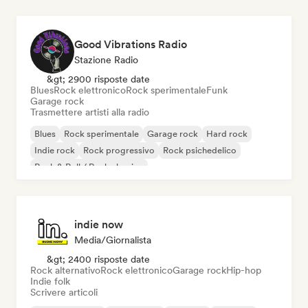
Good Vibrations Radio
Stazione Radio
&gt; 2900 risposte date
Blues
Rock elettronico
Rock sperimentale
Funk
Garage rock
Trasmettere artisti alla radio
Blues
Rock sperimentale
Garage rock
Hard rock
Indie rock
Rock progressivo
Rock psichedelico
Rock & Roll / Rock classico
indie now
Media/Giornalista
&gt; 2400 risposte date
Rock alternativo
Rock elettronico
Garage rock
Hip-hop
Indie folk
Scrivere articoli