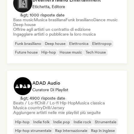
Etichetta, Editore
&gt; 1000 risposte date
Bass music
Musica brasiliana
Funk brasiliano
Dance music
Deep house
Offrire agli artisti un contratto di edizione
Ingaggiare artisti o pubblicare la loro musica
Funk brasiliano
Deep house
Elettronica
Elettropop
Future house
Hip-hop
House music
Tech House
ADAD Audio
Curatore Di Playlist
&gt; 4900 risposte date
Beats / Lo-fi
Chill / Lo-fi Hip-Hop
Musica classica
Musica country
Drill/Jersey
Aggiungere artisti nelle mie playlist più seguite
Hip-hop
Indie folk
Indie pop
Indie rock
Strumentale
Hip-hop strumentale
Rap internazionale
Rap in inglese