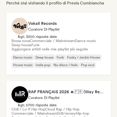
Perché stai visitando il profilo di Previa Cumbiancha
Vokall Records
Curatore Di Playlist
&gt; 3500 risposte date
Bossa nova
Commerciale / Mainstream
Dance music
Deep house
Funk
Aggiungere artisti nelle mie playlist più seguite
Dance music
Deep house
Funk
Funky / Jackin House
House music
Indie pop
Nu-disco / Italo
Pop soul
RAP FRANÇAIS 2026 🔥🇫🇷 (Way Records)
Curatore Di Playlist
&gt; 5700 risposte date
Chill / Lo-fi Hip-Hop
Cloud Rap / Hip Hop
Commerciale / Mainstream
Drill/Jersey
Hip-hop