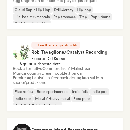
Aggiungere artisti nelle mie playlist più seguite
Cloud Rap / Hip Hop
Drill/Jersey
Hip-hop
Hip-hop strumentale
Rap francese
Trap
Pop urbano
Chill / Lo-fi Hip-Hop
Feedback approfondito
Rob Tavaglione/Catalyst Recording
Esperto Del Suono
&gt; 800 risposte date
Rock alternativo
Commerciale / Mainstream
Musica country
Dream pop
Elettronica
Fornire agli artisti un feedback dettagliato sul loro
suono/produzione
Elettronica
Rock sperimentale
Indie folk
Indie pop
Indie rock
Metal / Heavy metal
Post punk
Rock & Roll / Rock classico
Dreamers Island Entertainment