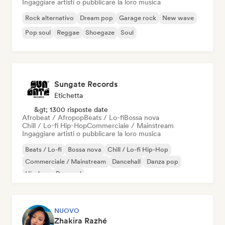
Ingaggiare artisti o pubblicare la loro musica
Rock alternativo
Dream pop
Garage rock
New wave
Pop soul
Reggae
Shoegaze
Soul
Sungate Records
Etichetta
&gt; 1300 risposte date
Afrobeat / Afropop
Beats / Lo-fi
Bossa nova
Chill / Lo-fi Hip-Hop
Commerciale / Mainstream
Ingaggiare artisti o pubblicare la loro musica
Beats / Lo-fi
Bossa nova
Chill / Lo-fi Hip-Hop
Commerciale / Mainstream
Dancehall
Danza pop
Hip-hop
Pop soul
NUOVO
Zhakira Razhé