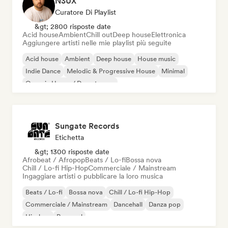
N3UX
Curatore Di Playlist
&gt; 2800 risposte date
Acid house
Ambient
Chill out
Deep house
Elettronica
Aggiungere artisti nelle mie playlist più seguite
Acid house
Ambient
Deep house
House music
Indie Dance
Melodic & Progressive House
Minimal
Organic House / Downtempo
Sungate Records
Etichetta
&gt; 1300 risposte date
Afrobeat / Afropop
Beats / Lo-fi
Bossa nova
Chill / Lo-fi Hip-Hop
Commerciale / Mainstream
Ingaggiare artisti o pubblicare la loro musica
Beats / Lo-fi
Bossa nova
Chill / Lo-fi Hip-Hop
Commerciale / Mainstream
Dancehall
Danza pop
Hip-hop
Pop soul