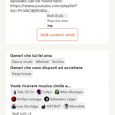
episodes can be found here: 
https://www.youtube.com/playlist?
list=PLVAC8j41U8Q...
Vedi di più
Risposte date
710
Vedi curatori simili
Generi che lui/lei ama
Dance music
Minimal
Techno
Generi che sono disposti ad accettare
Deep house
Vuole ricevere musica simile a...
Tale Of Us
Colyn
Miss Monique
Anfisa Letyago
Sébastien Léger
Lee Burridge
ARTBAT
Monolink
Vedi tutti +3