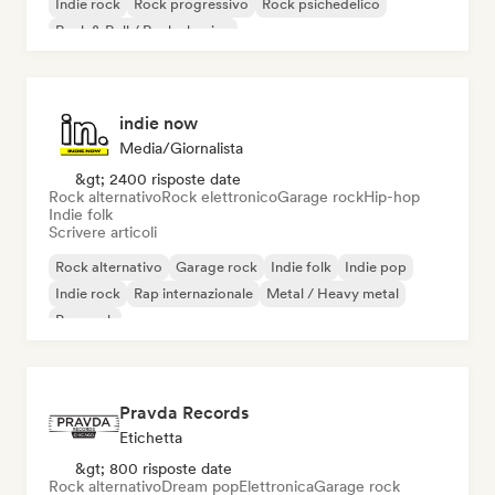
Indie rock
Rock progressivo
Rock psichedelico
Rock & Roll / Rock classico
indie now
Media/Giornalista
&gt; 2400 risposte date
Rock alternativo
Rock elettronico
Garage rock
Hip-hop
Indie folk
Scrivere articoli
Rock alternativo
Garage rock
Indie folk
Indie pop
Indie rock
Rap internazionale
Metal / Heavy metal
Pop rock
Pravda Records
Etichetta
&gt; 800 risposte date
Rock alternativo
Dream pop
Elettronica
Garage rock