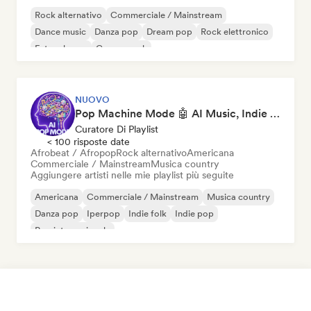
Rock alternativo
Commerciale / Mainstream
Dance music
Danza pop
Dream pop
Rock elettronico
Future house
Garage rock
NUOVO
Pop Machine Mode 🤖 AI Music, Indie Pop & Dream Pop
Curatore Di Playlist
< 100 risposte date
Afrobeat / Afropop
Rock alternativo
Americana
Commerciale / Mainstream
Musica country
Aggiungere artisti nelle mie playlist più seguite
Americana
Commerciale / Mainstream
Musica country
Danza pop
Iperpop
Indie folk
Indie pop
Pop internazionale