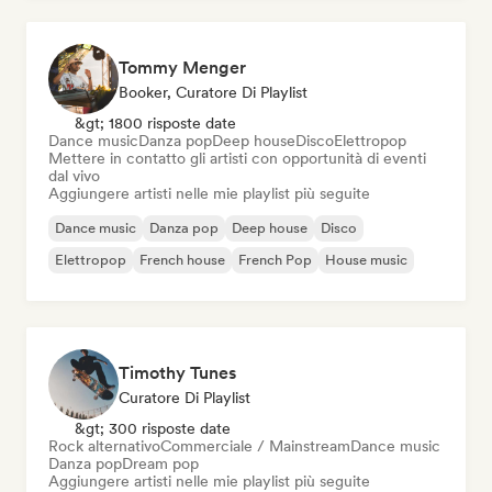
Tommy Menger
Booker, Curatore Di Playlist
&gt; 1800 risposte date
Dance music
Danza pop
Deep house
Disco
Elettropop
Mettere in contatto gli artisti con opportunità di eventi
dal vivo
Aggiungere artisti nelle mie playlist più seguite
Dance music
Danza pop
Deep house
Disco
Elettropop
French house
French Pop
House music
Timothy Tunes
Curatore Di Playlist
&gt; 300 risposte date
Rock alternativo
Commerciale / Mainstream
Dance music
Danza pop
Dream pop
Aggiungere artisti nelle mie playlist più seguite