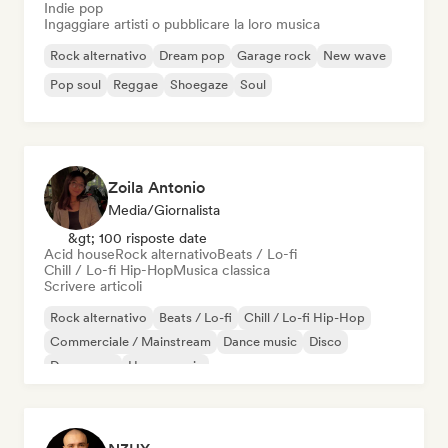
Indie pop
Ingaggiare artisti o pubblicare la loro musica
Rock alternativo
Dream pop
Garage rock
New wave
Pop soul
Reggae
Shoegaze
Soul
Zoila Antonio
Media/Giornalista
&gt; 100 risposte date
Acid house
Rock alternativo
Beats / Lo-fi
Chill / Lo-fi Hip-Hop
Musica classica
Scrivere articoli
Rock alternativo
Beats / Lo-fi
Chill / Lo-fi Hip-Hop
Commerciale / Mainstream
Dance music
Disco
Dream pop
House music