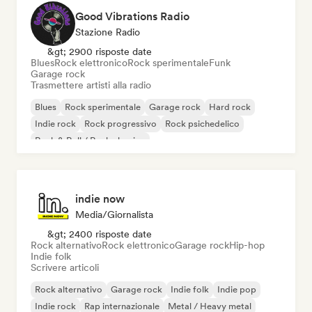
Good Vibrations Radio
Stazione Radio
&gt; 2900 risposte date
Blues
Rock elettronico
Rock sperimentale
Funk
Garage rock
Trasmettere artisti alla radio
Blues
Rock sperimentale
Garage rock
Hard rock
Indie rock
Rock progressivo
Rock psichedelico
Rock & Roll / Rock classico
indie now
Media/Giornalista
&gt; 2400 risposte date
Rock alternativo
Rock elettronico
Garage rock
Hip-hop
Indie folk
Scrivere articoli
Rock alternativo
Garage rock
Indie folk
Indie pop
Indie rock
Rap internazionale
Metal / Heavy metal