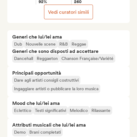
92%
260
Vedi curatori simili
Generi che lui/lei ama
Dub
Nouvelle scene
R&B
Reggae
Generi che sono disposti ad accettare
Dancehall
Reggaeton
Chanson Française/Variété
Principali opportunità
Dare agli artisti consigli costruttivi
Ingaggiare artisti o pubblicare la loro musica
Mood che lui/lei ama
Eclettico
Testi significativi
Melodico
Rilassante
Attributi musicali che lui/lei ama
Demo
Brani completati