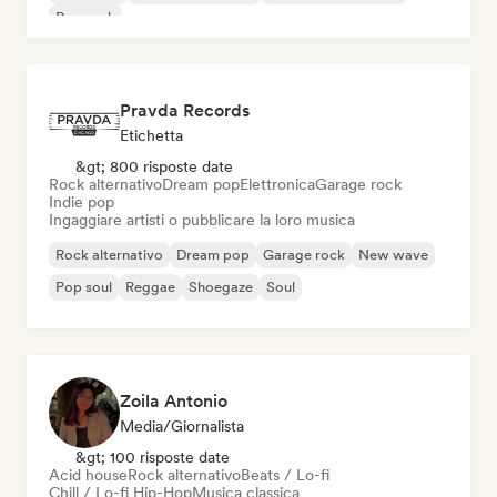
Pop rock
Pravda Records
Etichetta
&gt; 800 risposte date
Rock alternativo
Dream pop
Elettronica
Garage rock
Indie pop
Ingaggiare artisti o pubblicare la loro musica
Rock alternativo
Dream pop
Garage rock
New wave
Pop soul
Reggae
Shoegaze
Soul
Zoila Antonio
Media/Giornalista
&gt; 100 risposte date
Acid house
Rock alternativo
Beats / Lo-fi
Chill / Lo-fi Hip-Hop
Musica classica