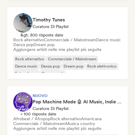
Timothy Tunes
Curatore Di Playlist
&gt; 300 risposte date
Rock alternativo
Commerciale / Mainstream
Dance music
Danza pop
Dream pop
Aggiungere artisti nelle mie playlist più seguite
Rock alternativo
Commerciale / Mainstream
Dance music
Danza pop
Dream pop
Rock elettronico
Future house
Garage rock
NUOVO
Pop Machine Mode 🤖 AI Music, Indie Pop & Dream Pop
Curatore Di Playlist
< 100 risposte date
Afrobeat / Afropop
Rock alternativo
Americana
Commerciale / Mainstream
Musica country
Aggiungere artisti nelle mie playlist più seguite