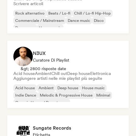
Scrivere articoli
Rock alternativo
Beats / Lo-fi
Chill / Lo-fi Hip-Hop
Commerciale / Mainstream
Dance music
Disco
Dream pop
House music
N3UX
Curatore Di Playlist
&gt; 2800 risposte date
Acid house
Ambient
Chill out
Deep house
Elettronica
Aggiungere artisti nelle mie playlist più seguite
Acid house
Ambient
Deep house
House music
Indie Dance
Melodic & Progressive House
Minimal
Organic House / Downtempo
Sungate Records
Etichetta