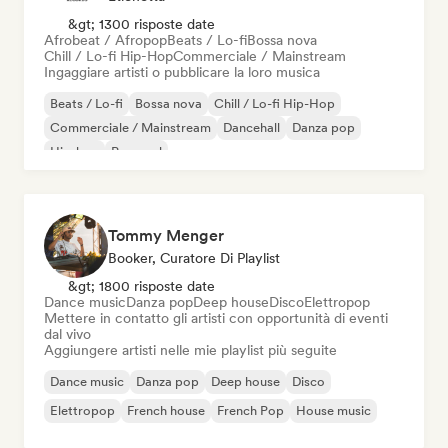
&gt; 1300 risposte date
Afrobeat / Afropop
Beats / Lo-fi
Bossa nova
Chill / Lo-fi Hip-Hop
Commerciale / Mainstream
Ingaggiare artisti o pubblicare la loro musica
Beats / Lo-fi
Bossa nova
Chill / Lo-fi Hip-Hop
Commerciale / Mainstream
Dancehall
Danza pop
Hip-hop
Pop soul
Tommy Menger
Booker, Curatore Di Playlist
&gt; 1800 risposte date
Dance music
Danza pop
Deep house
Disco
Elettropop
Mettere in contatto gli artisti con opportunità di eventi
dal vivo
Aggiungere artisti nelle mie playlist più seguite
Dance music
Danza pop
Deep house
Disco
Elettropop
French house
French Pop
House music