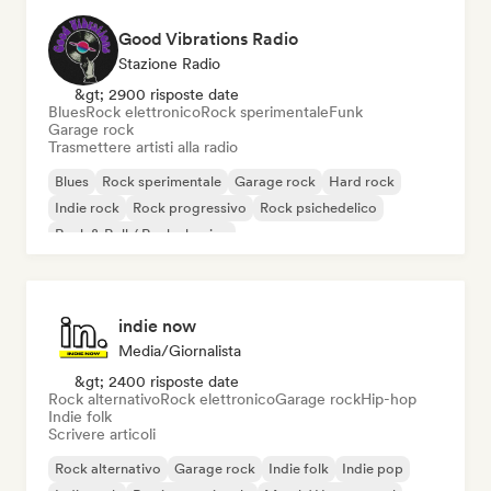
Good Vibrations Radio
Stazione Radio
&gt; 2900 risposte date
Blues
Rock elettronico
Rock sperimentale
Funk
Garage rock
Trasmettere artisti alla radio
Blues
Rock sperimentale
Garage rock
Hard rock
Indie rock
Rock progressivo
Rock psichedelico
Rock & Roll / Rock classico
indie now
Media/Giornalista
&gt; 2400 risposte date
Rock alternativo
Rock elettronico
Garage rock
Hip-hop
Indie folk
Scrivere articoli
Rock alternativo
Garage rock
Indie folk
Indie pop