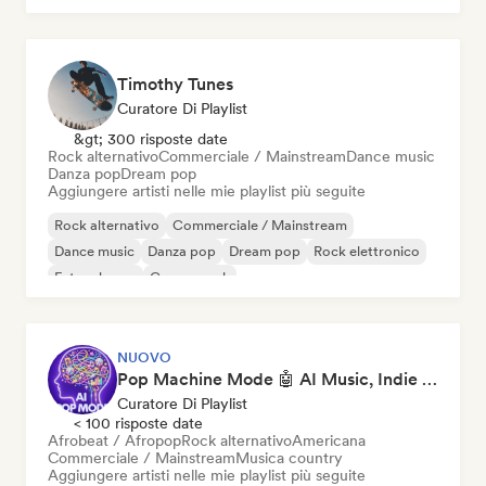
Timothy Tunes
Curatore Di Playlist
&gt; 300 risposte date
Rock alternativo
Commerciale / Mainstream
Dance music
Danza pop
Dream pop
Aggiungere artisti nelle mie playlist più seguite
Rock alternativo
Commerciale / Mainstream
Dance music
Danza pop
Dream pop
Rock elettronico
Future house
Garage rock
NUOVO
Pop Machine Mode 🤖 AI Music, Indie Pop & Dream Pop
Curatore Di Playlist
< 100 risposte date
Afrobeat / Afropop
Rock alternativo
Americana
Commerciale / Mainstream
Musica country
Aggiungere artisti nelle mie playlist più seguite