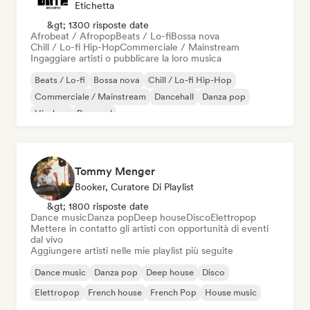
Etichetta
&gt; 1300 risposte date
Afrobeat / Afropop
Beats / Lo-fi
Bossa nova
Chill / Lo-fi Hip-Hop
Commerciale / Mainstream
Ingaggiare artisti o pubblicare la loro musica
Beats / Lo-fi
Bossa nova
Chill / Lo-fi Hip-Hop
Commerciale / Mainstream
Dancehall
Danza pop
Hip-hop
Pop soul
Tommy Menger
Booker, Curatore Di Playlist
&gt; 1800 risposte date
Dance music
Danza pop
Deep house
Disco
Elettropop
Mettere in contatto gli artisti con opportunità di eventi
dal vivo
Aggiungere artisti nelle mie playlist più seguite
Dance music
Danza pop
Deep house
Disco
Elettropop
French house
French Pop
House music