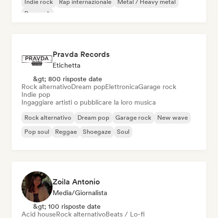
Indie rock
Rap internazionale
Metal / Heavy metal
Pop rock
Pravda Records
Etichetta
&gt; 800 risposte date
Rock alternativo
Dream pop
Elettronica
Garage rock
Indie pop
Ingaggiare artisti o pubblicare la loro musica
Rock alternativo
Dream pop
Garage rock
New wave
Pop soul
Reggae
Shoegaze
Soul
Zoila Antonio
Media/Giornalista
&gt; 100 risposte date
Acid house
Rock alternativo
Beats / Lo-fi