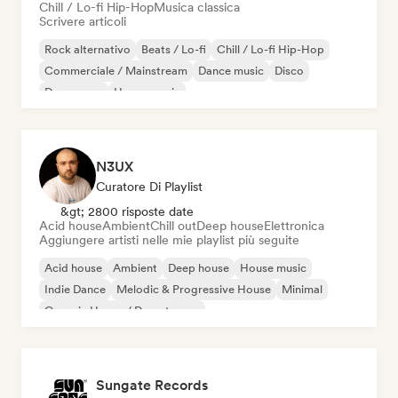
Chill / Lo-fi Hip-Hop
Musica classica
Scrivere articoli
Rock alternativo
Beats / Lo-fi
Chill / Lo-fi Hip-Hop
Commerciale / Mainstream
Dance music
Disco
Dream pop
House music
N3UX
Curatore Di Playlist
&gt; 2800 risposte date
Acid house
Ambient
Chill out
Deep house
Elettronica
Aggiungere artisti nelle mie playlist più seguite
Acid house
Ambient
Deep house
House music
Indie Dance
Melodic & Progressive House
Minimal
Organic House / Downtempo
Sungate Records