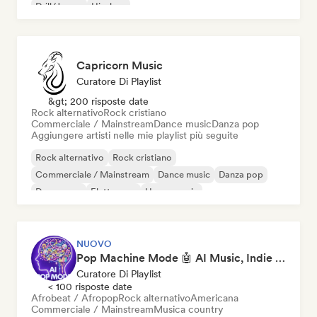
Drill/Jersey
Hip-hop
Capricorn Music
Curatore Di Playlist
&gt; 200 risposte date
Rock alternativo
Rock cristiano
Commerciale / Mainstream
Dance music
Danza pop
Aggiungere artisti nelle mie playlist più seguite
Rock alternativo
Rock cristiano
Commerciale / Mainstream
Dance music
Danza pop
Dream pop
Elettropop
House music
NUOVO
Pop Machine Mode 🤖 AI Music, Indie Pop & Dream Pop
Curatore Di Playlist
< 100 risposte date
Afrobeat / Afropop
Rock alternativo
Americana
Commerciale / Mainstream
Musica country