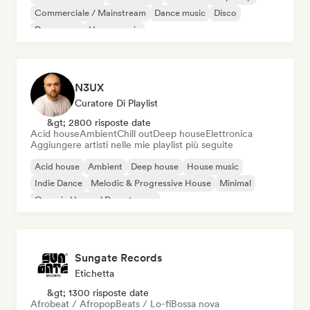
Commerciale / Mainstream
Dance music
Disco
Dream pop
House music
N3UX
Curatore Di Playlist
&gt; 2800 risposte date
Acid house
Ambient
Chill out
Deep house
Elettronica
Aggiungere artisti nelle mie playlist più seguite
Acid house
Ambient
Deep house
House music
Indie Dance
Melodic & Progressive House
Minimal
Organic House / Downtempo
Sungate Records
Etichetta
&gt; 1300 risposte date
Afrobeat / Afropop
Beats / Lo-fi
Bossa nova