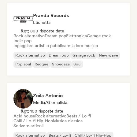
Pravda Records
Etichetta
&gt; 800 risposte date
Rock alternativo
Dream pop
Elettronica
Garage rock
Indie pop
Ingaggiare artisti o pubblicare la loro musica
Rock alternativo
Dream pop
Garage rock
New wave
Pop soul
Reggae
Shoegaze
Soul
Zoila Antonio
Media/Giornalista
&gt; 100 risposte date
Acid house
Rock alternativo
Beats / Lo-fi
Chill / Lo-fi Hip-Hop
Musica classica
Scrivere articoli
Rock alternativo
Beats / Lo-fi
Chill / Lo-fi Hip-Hop