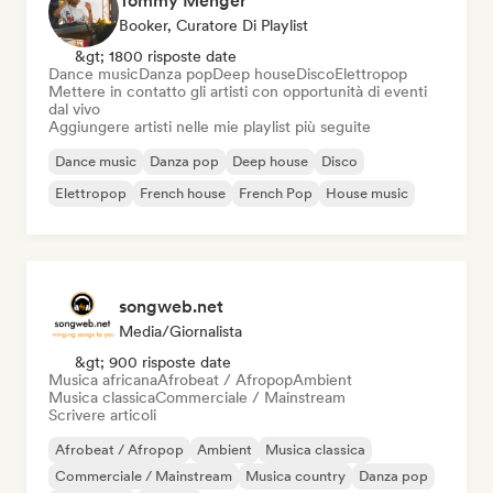
Tommy Menger
Booker, Curatore Di Playlist
&gt; 1800 risposte date
Dance music
Danza pop
Deep house
Disco
Elettropop
Mettere in contatto gli artisti con opportunità di eventi
dal vivo
Aggiungere artisti nelle mie playlist più seguite
Dance music
Danza pop
Deep house
Disco
Elettropop
French house
French Pop
House music
songweb.net
Media/Giornalista
&gt; 900 risposte date
Musica africana
Afrobeat / Afropop
Ambient
Musica classica
Commerciale / Mainstream
Scrivere articoli
Afrobeat / Afropop
Ambient
Musica classica
Commerciale / Mainstream
Musica country
Danza pop