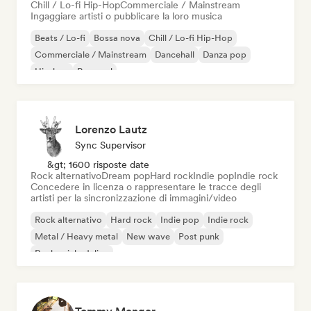
Chill / Lo-fi Hip-Hop
Commerciale / Mainstream
Ingaggiare artisti o pubblicare la loro musica
Beats / Lo-fi
Bossa nova
Chill / Lo-fi Hip-Hop
Commerciale / Mainstream
Dancehall
Danza pop
Hip-hop
Pop soul
Lorenzo Lautz
Sync Supervisor
&gt; 1600 risposte date
Rock alternativo
Dream pop
Hard rock
Indie pop
Indie rock
Concedere in licenza o rappresentare le tracce degli
artisti per la sincronizzazione di immagini/video
Rock alternativo
Hard rock
Indie pop
Indie rock
Metal / Heavy metal
New wave
Post punk
Rock psichedelico