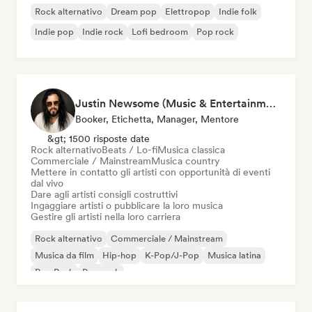
Rock alternativo
Dream pop
Elettropop
Indie folk
Indie pop
Indie rock
Lofi bedroom
Pop rock
Justin Newsome (Music & Entertainment Executive | A&R, Artist Development & Partnerships | Applied AI & Systems Strategy)
Booker, Etichetta, Manager, Mentore
&gt; 1500 risposte date
Rock alternativo
Beats / Lo-fi
Musica classica
Commerciale / Mainstream
Musica country
Mettere in contatto gli artisti con opportunità di eventi
dal vivo
Dare agli artisti consigli costruttivi
Ingaggiare artisti o pubblicare la loro musica
Gestire gli artisti nella loro carriera
Rock alternativo
Commerciale / Mainstream
Musica da film
Hip-hop
K-Pop/J-Pop
Musica latina
Pop Punk
Pop rock