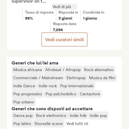
supervisor on t...
Vedi di più
Tasso di risposta
Risponde in
Condivide in
99%
3 giorni
1 giorno
Risposte date
7,294
Vedi curatori simili
Generi che lui/lei ama
Musica africana
Afrobeat / Afropop
Rock alternativo
Commerciale / Mainstream
Elettropop
Musica da film
Indie Dance
Indie rock
Pop internazionale
Pop progressivo
Pop psichedelico
Cantautore
Pop urbano
Generi che sono disposti ad accettare
Danza pop
Rock elettronico
Indie folk
Indie pop
Pop latino
Nouvelle scene
Vedi tutti +5