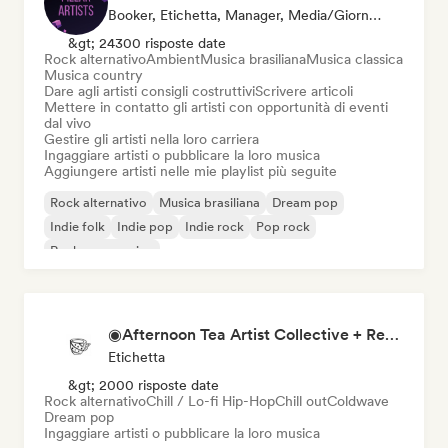
Booker, Etichetta, Manager, Media/Giornalista, Mentore, Curatore Di Playlist
&gt; 24300 risposte date
Rock alternativo
Ambient
Musica brasiliana
Musica classica
Musica country
Dare agli artisti consigli costruttivi
Scrivere articoli
Mettere in contatto gli artisti con opportunità di eventi
dal vivo
Gestire gli artisti nella loro carriera
Ingaggiare artisti o pubblicare la loro musica
Aggiungere artisti nelle mie playlist più seguite
Rock alternativo
Musica brasiliana
Dream pop
Indie folk
Indie pop
Indie rock
Pop rock
Rock progressivo
◉Afternoon Tea Artist Collective + Record Label◉
Etichetta
&gt; 2000 risposte date
Rock alternativo
Chill / Lo-fi Hip-Hop
Chill out
Coldwave
Dream pop
Ingaggiare artisti o pubblicare la loro musica