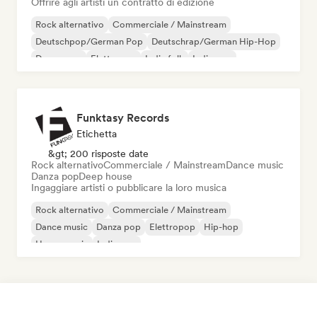
Offrire agli artisti un contratto di edizione
Rock alternativo
Commerciale / Mainstream
Deutschpop/German Pop
Deutschrap/German Hip-Hop
Dream pop
Elettropop
Indie folk
Indie pop
Funktasy Records
Etichetta
&gt; 200 risposte date
Rock alternativo
Commerciale / Mainstream
Dance music
Danza pop
Deep house
Ingaggiare artisti o pubblicare la loro musica
Rock alternativo
Commerciale / Mainstream
Dance music
Danza pop
Elettropop
Hip-hop
House music
Indie pop