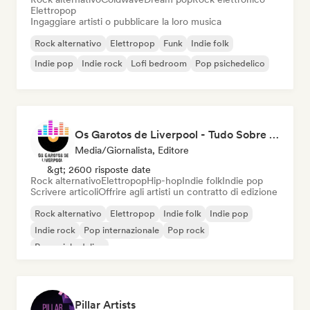
Elettropop
Ingaggiare artisti o pubblicare la loro musica
Rock alternativo
Elettropop
Funk
Indie folk
Indie pop
Indie rock
Lofi bedroom
Pop psichedelico
Os Garotos de Liverpool - Tudo Sobre Música
Media/Giornalista, Editore
&gt; 2600 risposte date
Rock alternativo
Elettropop
Hip-hop
Indie folk
Indie pop
Scrivere articoli
Offrire agli artisti un contratto di edizione
Rock alternativo
Elettropop
Indie folk
Indie pop
Indie rock
Pop internazionale
Pop rock
Pop psichedelico
Pillar Artists