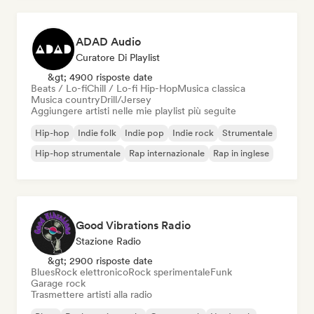
ADAD Audio
Curatore Di Playlist
&gt; 4900 risposte date
Beats / Lo-fi
Chill / Lo-fi Hip-Hop
Musica classica
Musica country
Drill/Jersey
Aggiungere artisti nelle mie playlist più seguite
Hip-hop
Indie folk
Indie pop
Indie rock
Strumentale
Hip-hop strumentale
Rap internazionale
Rap in inglese
Good Vibrations Radio
Stazione Radio
&gt; 2900 risposte date
Blues
Rock elettronico
Rock sperimentale
Funk
Garage rock
Trasmettere artisti alla radio