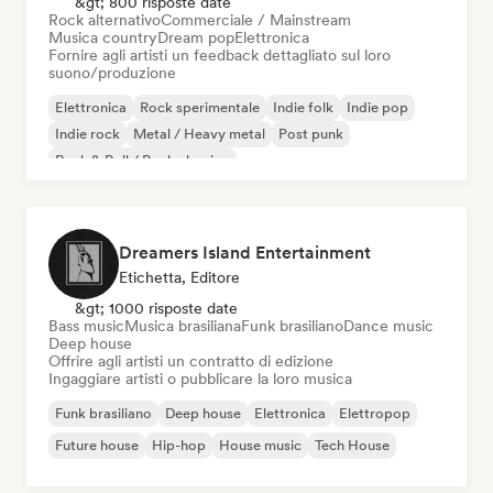
&gt; 800 risposte date
Rock alternativo
Commerciale / Mainstream
Musica country
Dream pop
Elettronica
Fornire agli artisti un feedback dettagliato sul loro
suono/produzione
Elettronica
Rock sperimentale
Indie folk
Indie pop
Indie rock
Metal / Heavy metal
Post punk
Rock & Roll / Rock classico
Dreamers Island Entertainment
Etichetta, Editore
&gt; 1000 risposte date
Bass music
Musica brasiliana
Funk brasiliano
Dance music
Deep house
Offrire agli artisti un contratto di edizione
Ingaggiare artisti o pubblicare la loro musica
Funk brasiliano
Deep house
Elettronica
Elettropop
Future house
Hip-hop
House music
Tech House