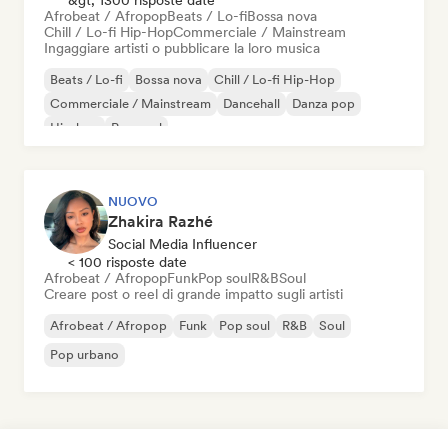
&gt; 1300 risposte date
Afrobeat / Afropop
Beats / Lo-fi
Bossa nova
Chill / Lo-fi Hip-Hop
Commerciale / Mainstream
Ingaggiare artisti o pubblicare la loro musica
Beats / Lo-fi
Bossa nova
Chill / Lo-fi Hip-Hop
Commerciale / Mainstream
Dancehall
Danza pop
Hip-hop
Pop soul
NUOVO
Zhakira Razhé
Social Media Influencer
< 100 risposte date
Afrobeat / Afropop
Funk
Pop soul
R&B
Soul
Creare post o reel di grande impatto sugli artisti
Afrobeat / Afropop
Funk
Pop soul
R&B
Soul
Pop urbano