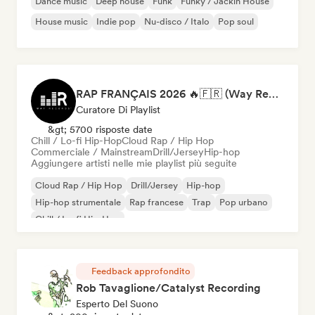
Dance music
Deep house
Funk
Funky / Jackin House
House music
Indie pop
Nu-disco / Italo
Pop soul
RAP FRANÇAIS 2026 🔥🇫🇷 (Way Records)
Curatore Di Playlist
&gt; 5700 risposte date
Chill / Lo-fi Hip-Hop
Cloud Rap / Hip Hop
Commerciale / Mainstream
Drill/Jersey
Hip-hop
Aggiungere artisti nelle mie playlist più seguite
Cloud Rap / Hip Hop
Drill/Jersey
Hip-hop
Hip-hop strumentale
Rap francese
Trap
Pop urbano
Chill / Lo-fi Hip-Hop
Feedback approfondito
Rob Tavaglione/Catalyst Recording
Esperto Del Suono