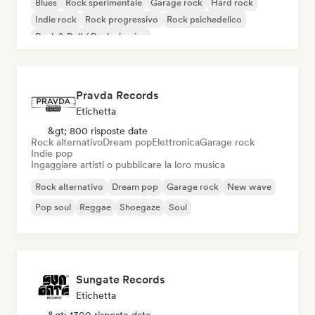
Blues
Rock sperimentale
Garage rock
Hard rock
Indie rock
Rock progressivo
Rock psichedelico
Rock & Roll / Rock classico
Pravda Records
Etichetta
&gt; 800 risposte date
Rock alternativo
Dream pop
Elettronica
Garage rock
Indie pop
Ingaggiare artisti o pubblicare la loro musica
Rock alternativo
Dream pop
Garage rock
New wave
Pop soul
Reggae
Shoegaze
Soul
Sungate Records
Etichetta