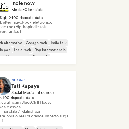
indie now
Media/Giornalista
&gt; 2400 risposte date
k alternativo
Rock elettronico
age rock
Hip-hop
Indie folk
vere articoli
k alternativo
Garage rock
Indie folk
ie pop
Indie rock
Rap internazionale
al / Heavy metal
Pop rock
NUOVO
Tati Kapaya
Social Media Influencer
< 100 risposte date
ica africana
Blues
Chill House
ica classica
merciale / Mainstream
re post o reel di grande impatto sugli
ti