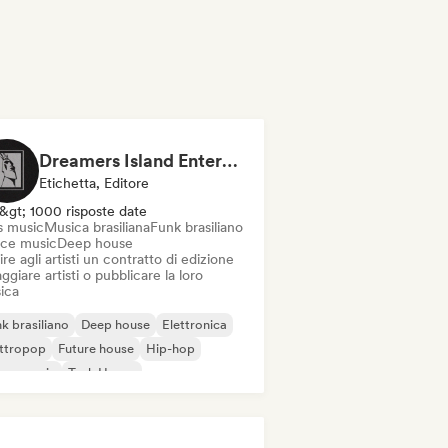
Dreamers Island Entertainment
Etichetta, Editore
&gt; 1000 risposte date
s music
Musica brasiliana
Funk brasiliano
ce music
Deep house
ire agli artisti un contratto di edizione
ggiare artisti o pubblicare la loro
ica
k brasiliano
Deep house
Elettronica
ettropop
Future house
Hip-hop
use music
Tech House