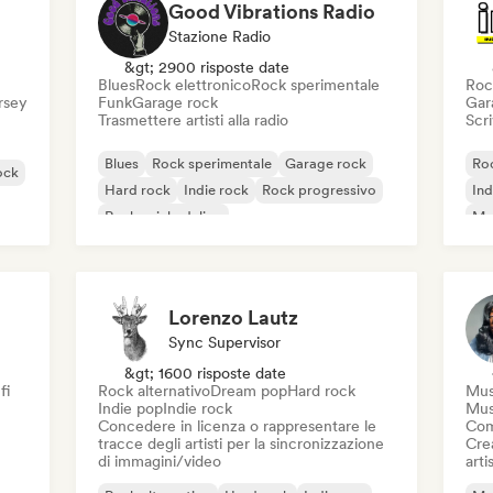
Good Vibrations Radio
Stazione Radio
&gt; 2900 risposte date
Blues
Rock elettronico
Rock sperimentale
Roc
ersey
Funk
Garage rock
Gar
Trasmettere artisti alla radio
Scri
Blues
Rock sperimentale
Garage rock
Roc
ock
Hard rock
Indie rock
Rock progressivo
Ind
Rock psichedelico
Met
Rock & Roll / Rock classico
Lorenzo Lautz
Sync Supervisor
&gt; 1600 risposte date
fi
Rock alternativo
Dream pop
Hard rock
Mus
Indie pop
Indie rock
Mus
Concedere in licenza o rappresentare le
Com
tracce degli artisti per la sincronizzazione
Crea
di immagini/video
artis