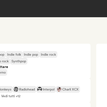
pop
Indie folk
Indie pop
Indie rock
p rock
Synthpop
ttare
erno
Monkeys
Radiohead
Interpol
Charli XCX
Vedi tutti +12