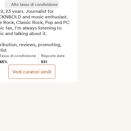
Alto tasso di condivisione
il, 23 years. Journalist for 
KNBOLD and music enthusiast. 
e Rock, Classic Rock, Pop and PC 
c fan, I'm always listening to 
c and talking about it.

ribution, reviews, promoting, 
list
Tasso di condivisione
Risposte date
65%
531
Vedi curatori simili