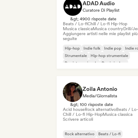
ADAD Audio
Curatore Di Playlist
&gt; 4900 risposte date
Beats / Lo-fi
Chill / Lo-fi Hip-Hop
Musica classica
Musica country
Drill/J
Aggiungere artisti nelle mie playlist più
seguite
Hip-hop
Indie folk
Indie pop
Indie r
Strumentale
Hip-hop strumentale
Rap internazionale
Rap in inglese
Zoila Antonio
Media/Giornalista
&gt; 100 risposte date
Acid house
Rock alternativo
Beats / Lo-
Chill / Lo-fi Hip-Hop
Musica classica
Scrivere articoli
Rock alternativo
Beats / Lo-fi