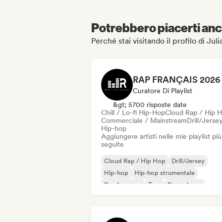
Potrebbero piacerti anch
Perché stai visitando il profilo di 
Curatore Di Playlist
&gt; 5700 risposte date
Chill / Lo-fi Hip-Hop
Cloud Rap / Hip 
Commerciale / Mainstream
Drill/Jerse
Hip-hop
Aggiungere artisti nelle mie playlist più
seguite
Cloud Rap / Hip Hop
Drill/Jersey
Hip-hop
Hip-hop strumentale
Rap francese
Trap
Pop urbano
Chill / Lo-fi Hip-Hop