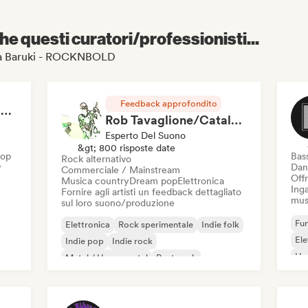
e questi curatori/professionisti...
Julia Baruki - ROCKNBOLD
Feedback approfondito
RAP FRANÇAIS 2026 🔥🇫🇷 (Way Records)
Rob Tavaglione/Catalyst Recording
Esperto Del Suono
&gt; 800 risposte date
Hop
Bas
Rock alternativo
y
Dan
Commerciale / Mainstream
Offr
Musica country
Dream pop
Elettronica
Inga
Fornire agli artisti un feedback dettagliato
mus
sul loro suono/produzione
Fun
Elettronica
Rock sperimentale
Indie folk
El
Indie pop
Indie rock
Ho
Metal / Heavy metal
Post punk
Rock & Roll / Rock classico